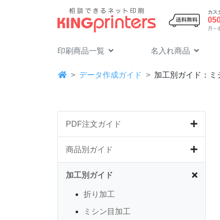
カス
05
月～金 
印刷商品一覧
名入れ商品
データ作成ガイド
加工別ガイド：ミ
PDF注文ガイド
商品別ガイド
加工別ガイド
折り加工
ミシン目加工