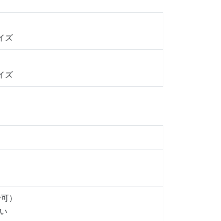
イズ
イズ
まで可）
い