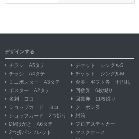
デザインする
チラシ A5タテ
チケット シングルS
チラシ A4タテ
チケット シングルM
ミニポスター A3タテ
金券・ギフト券 千円札
ポスター A2タテ
回数券 6枚綴り
名刺 ヨコ
回数券 11枚綴り
ショップカード ヨコ
クーポン券
ショップカード 2つ折り
封筒
DMはがき A6タテ
フロアステッカー
2つ折パンフレット
マスクケース