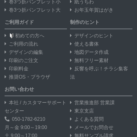
巻3つ折パンフレット小
紙うちわ
巻3つ折パンフレット大
お年玉年賀はがき
ご利用ガイド
制作のヒント
初めての方へ
デザインのヒント
ご利用の流れ
使える書体
デザインの編集
地図データ作成
印刷のご注文
無料フリー素材
印刷料金
反響を呼ぶ！チラシ集客
推奨OS・ブラウザ
法
お問い合わせ
本社 / カスタマーサポート
営業推進部 営業課
センター
東京支店
050-1782-6210
よくある質問
月～金 9:00～19:00
メールでお問合せ
土 9:00～17:00
無料サンプル請求