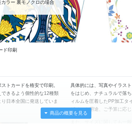
kg 表カラー 裏モノクロの場合
ード印刷
ポストカードを格安で印刷。
具体的には、写真やイラスト
できるよう個性的な12種類
をはじめ、ナチュラルで落ち
より日本全国に発送していま
ィルムを圧着したPP加工タ
ザインや用途、ご予算に応じ
商品の概要を見る
また、サイズに関しても一般
CDやA5サイズ、A4や特大