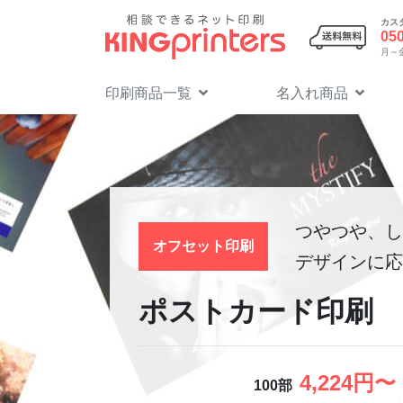
カス
05
月～金 
印刷商品一覧
名入れ商品
つやつや、し
オフセット印刷
デザインに応
ポストカード印刷
4,224円〜
100部