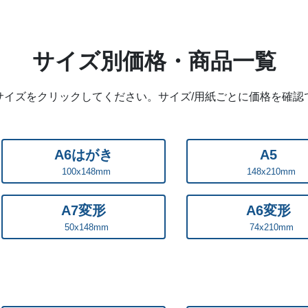
作成する際にご利用いただけ
アーティストのDVDやブル
サイズ別価格・商品一覧
ャラクター・ご当地キャラの
ントの来場特典として、美術
サイズをクリックしてください。
サイズ/用紙ごとに価格を確認
産品として、個展や写真展な
デア次第で使い方は無限大で
A6はがき
A5
100x148mm
148x210mm
A7変形
A6変形
50x148mm
74x210mm