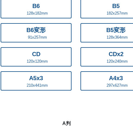
B6
B5
128x182mm
182x257mm
B6変形
B5変形
91x257mm
128x364mm
CD
CDx2
120x120mm
120x240mm
A5x3
A4x3
210x441mm
297x627mm
A判