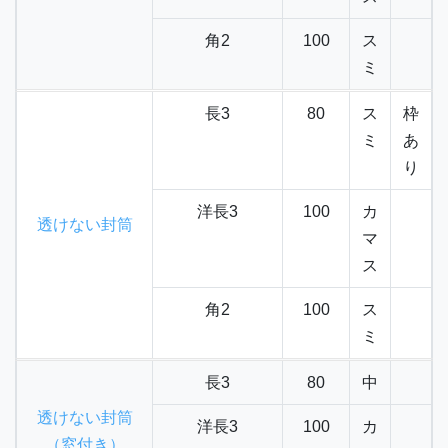
角2
100
ス
ミ
長3
80
ス
枠
ミ
あ
り
洋長3
100
カ
透けない封筒
マ
ス
角2
100
ス
ミ
長3
80
中
透けない封筒
洋長3
100
カ
（窓付き）