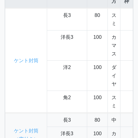
方
枠
長3
80
ス
ミ
洋長3
100
カ
マ
ス
ケント封筒
洋2
100
ダ
イ
ヤ
角2
100
ス
ミ
長3
80
中
ケント封筒
洋長3
100
カ