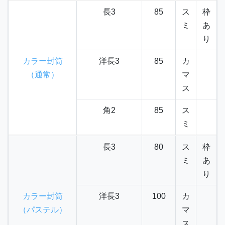
長3
85
ス
枠
ミ
あ
り
カラー封筒
洋長3
85
カ
（通常）
マ
ス
角2
85
ス
ミ
長3
80
ス
枠
ミ
あ
り
カラー封筒
洋長3
100
カ
（パステル）
マ
ス