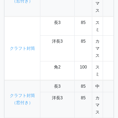
（窓付き）
マ
ス
長3
85
ス
ミ
洋長3
85
カ
クラフト封筒
マ
ス
角2
100
ス
ミ
長3
85
中
クラフト封筒
洋長3
85
カ
（窓付き）
マ
ス