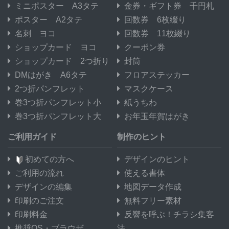
ミニポスター A3タテ
金券・ギフト券 千円札
ポスター A2タテ
回数券 6枚綴り
名刺 ヨコ
回数券 11枚綴り
ショップカード ヨコ
クーポン券
ショップカード 2つ折り
封筒
DMはがき A6タテ
フロアステッカー
2つ折パンフレット
マスクケース
巻3つ折パンフレット小
紙うちわ
巻3つ折パンフレット大
お年玉年賀はがき
ご利用ガイド
制作のヒント
初めての方へ
デザインのヒント
ご利用の流れ
使える書体
デザインの編集
地図データ作成
印刷のご注文
無料フリー素材
印刷料金
反響を呼ぶ！チラシ集客
推奨OS・ブラウザ
法