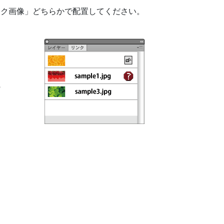
ンク画像」どちらかで配置してください。
こ
の
て
。