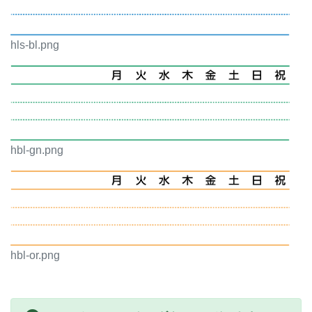
hls-bl.png
hbl-gn.png
hbl-or.png