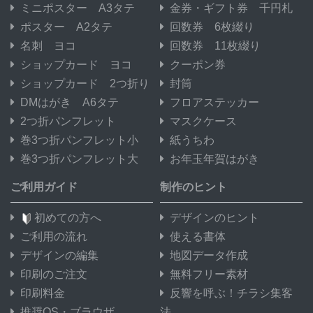
ミニポスター A3タテ
金券・ギフト券 千円札
ポスター A2タテ
回数券 6枚綴り
名刺 ヨコ
回数券 11枚綴り
ショップカード ヨコ
クーポン券
ショップカード 2つ折り
封筒
DMはがき A6タテ
フロアステッカー
2つ折パンフレット
マスクケース
巻3つ折パンフレット小
紙うちわ
巻3つ折パンフレット大
お年玉年賀はがき
ご利用ガイド
制作のヒント
初めての方へ
デザインのヒント
ご利用の流れ
使える書体
デザインの編集
地図データ作成
印刷のご注文
無料フリー素材
印刷料金
反響を呼ぶ！チラシ集客
推奨OS・ブラウザ
法