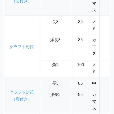
（窓付き）
マ
ス
長3
85
ス
ミ
洋長3
85
カ
クラフト封筒
マ
ス
角2
100
ス
ミ
長3
85
中
クラフト封筒
洋長3
85
カ
（窓付き）
マ
ス