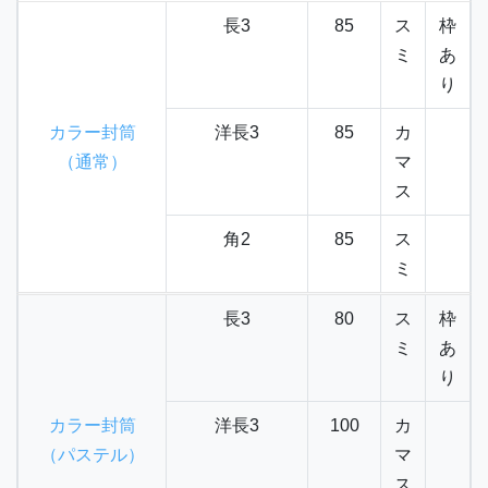
長3
85
ス
枠
ミ
あ
り
カラー封筒
洋長3
85
カ
（通常）
マ
ス
角2
85
ス
ミ
長3
80
ス
枠
ミ
あ
り
カラー封筒
洋長3
100
カ
（パステル）
マ
ス