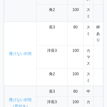
角2
100
ス
ミ
長3
80
ス
枠
ミ
あ
り
洋長3
100
カ
透けない封筒
マ
ス
角2
100
ス
ミ
長3
80
中
透けない封筒
洋長3
100
カ
（窓付き）