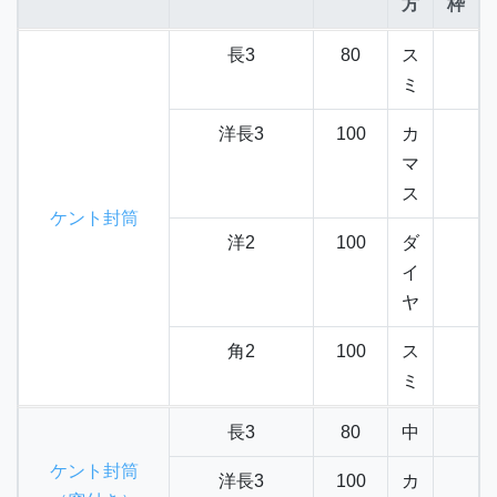
方
枠
長3
80
ス
ミ
洋長3
100
カ
マ
ス
ケント封筒
洋2
100
ダ
イ
ヤ
角2
100
ス
ミ
長3
80
中
ケント封筒
洋長3
100
カ