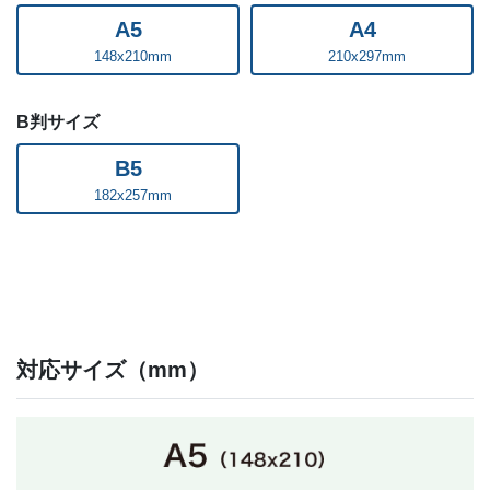
A5
A4
ザインしていただきますと、簡単にオリジナルデザインの
ノート型カレンダーを作成することができます。
148x210mm
210x297mm
見やすさと使いやすさをとことん追求して作成されたこの
B判サイズ
カレンダーは、働く人や学生さんの「快適なスケジュール
管理」に役立つアイテムです。彼らを対象とした商品やサ
B5
ービスを提供している企業様や学校様は、入学や卒業の記
182x257mm
念品、大学の公認グッズ、スーツや革靴といったビジネス
商材の購入特典にぜひご活用ください。
すべてのカレンダー印刷はこちら
対応サイズ（mm）