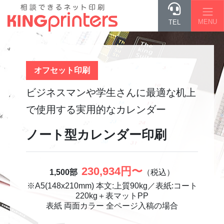
MENU
TEL
オフセット印刷
ビジネスマンや学生さんに最適な
机上
で使用する実用的なカレンダー
ノート型カレンダー印刷
230,934円〜
1,500部
（税込）
※
A5(148x210mm) 本文:上質90kg／表紙:コート
220kg＋表マットPP
表紙 両面カラー 全ページ入稿の場合