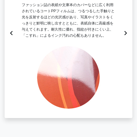
た、
ファッション誌の表紙や文庫本のカバーなどに広く利用
し
ート
されているコートPPフィルムは、つるつるした手触りと
ッ
光を反射するほどの光沢感があり、写真やイラストをく
果
日や
っきりと鮮明に映し出すとともに、表紙自体に高級感を
に
ラス
与えてくれます。耐久性に優れ、指紋が付きにくい上、
を
「こすれ」によるインク汚れの心配もありません。
ー