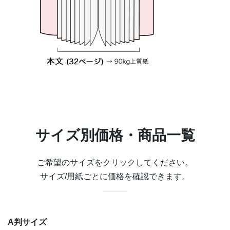
な手触りとしっとりした印象を与えるマットPP、魔法に
掛けられたように七色の輝きを放つ6パターンのホログラ
ムPPなど、表紙のデザインに合わせてお選びいただけま
す。
予定を書き込む本文は一般的なノートに比べて少し厚めの
上質90kg紙を使用しているため、反対面に書いた文字が
透けにくく、油性・水性のボールペンはもちろん、鉛筆で
の筆記にも適しています。また、見開きページの真ん中２
カ所をホチキス（針金）で綴じる「中綴じ製本」にて仕上
サイズ別価格・商品一覧
げておりますので、平面に近い状態でページを左右に開く
ことができるため、机上で予定を書き込むことが多い学校
ご希望のサイズをクリックしてください。
やビジネスシーンに最適です。
サイズ/用紙ごとに価格を確認できます。
「30ページを超えるカレンダーの印刷データを作成するの
はちょっと…」という方はご安心ください。弊社にて本文
32ページのカレンダーがデザインされた「日付入りテンプ
A判サイズ
レート」をご用意しておりますので、表紙4ページのみデ