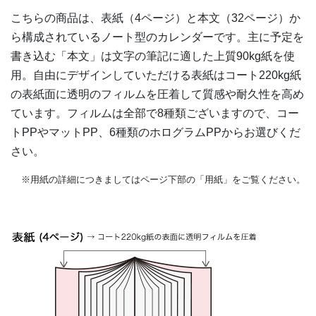
PPフィルムを圧着した表紙は、傷や汚れに強く、擦れて
こちらの商品は、表紙（4ページ）と本文（32ページ）か
もインキが付着する心配がありません。
ら構成されているノート型のカレンダーです。主に予定を
書き込む「本文」は文字の筆記に適した上質90kg紙を使
用。自由にデザインしていただける表紙はコート220kg紙
の表紙面に透明のフィルムを圧着して質感や耐久性を高め
ています。フィルムは全部で8種類ございますので、コー
トPPやマットPP、6種類のホログラムPPからお選びくだ
さい。
※用紙の詳細につきましてはページ下部の「用紙」をご覧ください。
紙の表面に圧着するPPフィルムは全部で3種類あり、光に
反射するほどの強い光沢感が特徴のコートPP、スムース