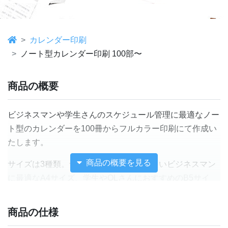
カレンダー印刷
ノート型カレンダー印刷 100部〜
商品の概要
ビジネスマンや学生さんのスケジュール管理に最適なノー
ト型のカレンダーを100冊からフルカラー印刷にて作成い
たします。
商品の概要を見る
サイズは3種類。予定を書き込むことが多いビジネスマン
に最適なA4サイズ、学生やOLさんにおすすめのB5サイ
ズ、持ち歩きに便利なA5サイズをご用意しました。
商品の仕様
このカレンダーは表紙と本文がそれぞれ異なる用紙で作ら
れています。しっかりした厚さのコート220kg紙に透明の