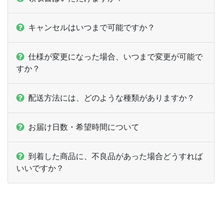
600部
¥
5,104
¥
4,532
@ 8.5
キャンセルはいつまで可能ですか？
610部
¥
5,192
¥
4,609
@ 8.5
仕様が変更になった場合、いつまで変更が可能で
620部
¥
5,236
¥
4,653
@ 8.4
すか？
630部
¥
5,280
¥
4,686
@ 8.4
配送方法には、どのような種類がありますか？
640部
¥
5,324
¥
4,730
@ 8.3
お届け日数・希望時間について
650部
¥
5,401
¥
4,796
@ 8.3
660部
¥
5,445
¥
4,840
@ 8.3
到着した商品に、不良品があった場合どうすれば
いいですか？
670部
¥
5,467
¥
4,862
@ 8.2
680部
¥
5,511
¥
4,906
@ 8.1
690部
¥
5,599
¥
4,983
@ 8.1