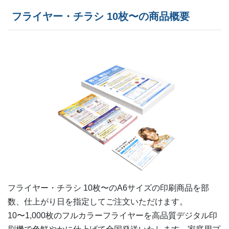
フライヤー・チラシ 10枚〜の商品概要
190部
¥
3,025
¥
2,684
@ 15.9
200部
¥
3,069
¥
2,728
@ 15.3
210部
¥
3,135
¥
2,794
@ 14.9
220部
¥
3,179
¥
2,827
@ 14.5
230部
¥
3,212
¥
2,860
@ 14
240部
¥
3,256
¥
2,893
@ 13.6
250部
¥
3,344
¥
2,970
@ 13.4
260部
¥
3,377
¥
3,003
@ 13
フライヤー・チラシ 10枚〜の
A6
サイズの印刷商品を部
270部
¥
3,421
¥
3,036
@ 12.7
数、仕上がり日を指定してご注文いただけます。
10〜1,000枚のフルカラーフライヤーを高品質デジタル印
280部
¥
3,465
¥
3,080
@ 12.4