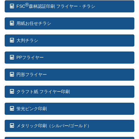
®
900部
¥
6,655
¥
5,918
FSC
森林認証印刷 フライヤー・チラシ
@ 7.4
910部
¥
6,688
¥
5,940
@ 7.3
用紙お任せチラシ
920部
¥
6,732
¥
5,984
@ 7.3
大判チラシ
930部
¥
6,820
¥
6,061
@ 7.3
PPフライヤー
940部
¥
6,864
¥
6,105
@ 7.3
950部
¥
6,908
¥
6,138
円形フライヤー
@ 7.3
960部
¥
6,952
¥
6,182
@ 7.2
クラフト紙 フライヤー印刷
970部
¥
7,029
¥
6,248
@ 7.2
蛍光ピンク印刷
980部
¥
7,073
¥
6,292
@ 7.2
メタリック印刷（シルバー/ゴールド）
990部
¥
7,117
¥
6,325
@ 7.2