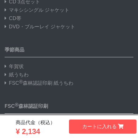
CD 3点セット
マキシシングル ジャケット
CD帯
DVD・ブルーレイ ジャケット
季節商品
年賀状
紙うちわ
®
FSC
森林認証印刷 紙うちわ
®
FSC
森林認証印刷
®
商品代金（税込）
FSC
森林認証印刷 フライヤー・チラシ
カートに入れる
®
¥
2,134
FSC
森林認証印刷 ポスター