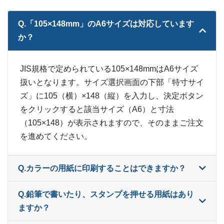
390部
¥
4,048
¥
3,597
@ 10.4
Q.「105×148mm」のA6サイズは対応しています
400部
¥
4,092
¥
3,630
@ 10.2
か？
410部
¥
4,158
¥
3,696
@ 10.1
JIS規格で定められている105×148mmはA6サイズ
420部
¥
4,213
¥
3,740
@ 10
扱いとなります。サイズ選択画面の下部「特寸サイ
430部
¥
4,257
¥
3,784
ズ」に105（横）×148（縦）を入力し、決定ボタン
@ 9.9
をクリックすると該当サイズ（A6）と寸法
440部
¥
4,279
¥
3,806
@ 9.7
（105×148）が表示されますので、そのままご注文
を進めてください。
450部
¥
4,367
¥
3,883
@ 9.7
460部
¥
4,411
¥
3,927
@ 9.6
Q.カラーの用紙に印刷することはできますか？
470部
¥
4,444
¥
3,949
@ 9.5
Q.鉛筆で書いたり、スタンプを押せる用紙はあり
480部
¥
4,488
¥
3,993
@ 9.4
ますか？