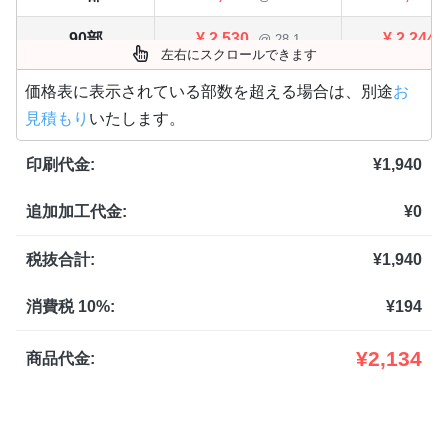
90部
¥
2,530
¥
2,244
@ 28.1
左右にスクロールできます
100部
¥
2,574
¥
2,288
@ 25.7
価格表に表示されている部数を超える場合は、別途
お
見積もり
いたします。
110部
¥
2,618
¥
2,332
@ 23.8
印刷代金:
¥
1,940
120部
¥
2,651
¥
2,354
@ 22.1
追加加工代金:
¥
0
130部
¥
2,739
¥
2,431
@ 21.1
140部
¥
2,772
¥
2,464
税抜合計:
¥
1,940
@ 19.8
150部
¥
2,816
¥
2,497
@ 18.8
消費税 10%:
¥
194
160部
¥
2,860
¥
2,541
@ 17.9
¥
2,134
商品代金:
170部
¥
2,926
¥
2,607
@ 17.2
180部
¥
2,970
¥
2,640
@ 16.5