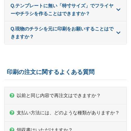
490部
¥
4,565
¥
4,059
@ 9.3
Q.テンプレートに無い「特寸サイズ」でフライヤ
ーやチラシを作ることはできますか？
500部
¥
4,609
¥
4,092
@ 9.2
510部
¥
4,653
¥
4,136
@ 9.1
Q.現物のチラシを元に印刷をお願いすることはで
きますか？
520部
¥
4,697
¥
4,180
@ 9
530部
¥
4,774
¥
4,246
@ 9
540部
¥
4,818
¥
4,279
@ 8.9
印刷の注文に関するよくある質問
550部
¥
4,862
¥
4,323
@ 8.8
560部
¥
4,895
¥
4,345
@ 8.7
以前と同じ内容で再注文はできますか？
570部
¥
4,983
¥
4,422
@ 8.7
支払い方法には、どのような種類がありますか？
580部
¥
5,005
¥
4,455
@ 8.6
領収書はいただけますか？
590部
¥
5,049
¥
4,488
@ 8.6