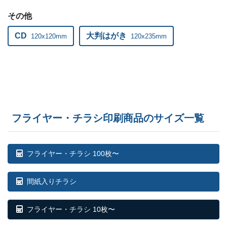
800部
¥
6,127
¥
5,445
@ 7.7
その他
CD
810部
大判はがき
¥
6,215
¥
5,522
120x120mm
120x235mm
@ 7.7
820部
¥
6,237
¥
5,544
@ 7.6
830部
¥
6,292
¥
5,588
@ 7.6
840部
¥
6,336
¥
5,632
@ 7.5
フライヤー・チラシ印刷商品のサイズ一覧
850部
¥
6,402
¥
5,698
@ 7.5
860部
¥
6,446
¥
5,731
@ 7.5
フライヤー・チラシ 100枚〜
870部
¥
6,490
¥
5,775
@ 7.5
間紙入りチラシ
880部
¥
6,523
¥
5,797
@ 7.4
フライヤー・チラシ 10枚〜
890部
¥
6,611
¥
5,874
@ 7.4