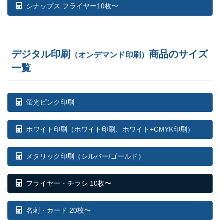
1,000部
¥
7,150
¥
6,358
シナップス フライヤー10枚〜
@ 7.2
デジタル印刷
商品のサイズ
（オンデマンド印刷）
一覧
蛍光ピンク印刷
ホワイト印刷
（ホワイト印刷、ホワイト+CMYK印刷）
メタリック印刷（シルバー/ゴールド）
フライヤー・チラシ 10枚〜
名刺・カード 20枚〜