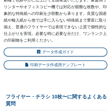
刷機で色鮮やかに仕上げて全国発送いたします。家庭用プ
290部
¥
3,553
¥
3,157
@ 12.3
リンターやオフィスコピー機では対応が困難な枚数や、印
象的な特殊紙への印刷を少部数から承ります。良質な国産
300部
¥
3,597
¥
3,201
@ 12
紙や輸入紙から他では手に入らない特殊紙まで豊富に取り
揃え、普通のフライヤーでは表現できない上質で個性的な
310部
¥
3,641
¥
3,234
@ 11.7
仕上がりを実現。必要な時に必要な分だけ、ワンランク上
320部
¥
3,674
¥
3,267
@ 11.5
の印刷物をご利用ください。
330部
¥
3,762
¥
3,344
@ 11.4
データ作成ガイド
340部
¥
3,806
¥
3,388
@ 11.2
印刷データ作成用テンプレート
350部
¥
3,839
¥
3,410
@ 11
360部
¥
3,883
¥
3,454
@ 10.8
370部
¥
3,971
¥
3,531
@ 10.7
フライヤー・チラシ 10枚〜に関するよくある
質問
380部
¥
4,004
¥
3,553
@ 10.5