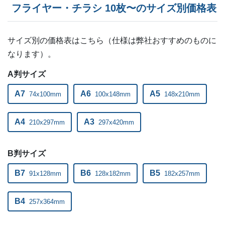
フライヤー・チラシ 10枚〜のサイズ別価格表
700部
¥
5,632
¥
5,005
@ 8
710部
¥
5,676
¥
5,049
サイズ別の価格表はこちら（仕様は弊社おすすめのものに
@ 8
なります）。
720部
¥
5,720
¥
5,082
@ 7.9
A判サイズ
730部
¥
5,797
¥
5,148
@ 7.9
A7
A6
A5
74x100mm
100x148mm
148x210mm
740部
¥
5,841
¥
5,192
@ 7.9
A4
A3
210x297mm
297x420mm
750部
¥
5,885
¥
5,236
@ 7.8
760部
¥
5,918
¥
5,258
@ 7.8
B判サイズ
770部
¥
6,006
¥
5,335
B7
B6
@ 7.8
B5
91x128mm
128x182mm
182x257mm
780部
¥
6,050
¥
5,379
@ 7.8
B4
257x364mm
790部
¥
6,083
¥
5,401
@ 7.7