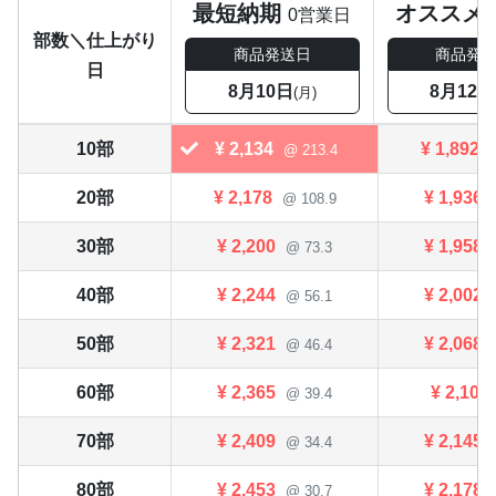
最短納期
オススメ
0営業日
部数＼仕上がり
商品発送日
商品発
日
8月10日
8月12日
(月)
10部
¥
2,134
¥
1,892
@ 213.4
20部
¥
2,178
¥
1,936
@ 108.9
30部
¥
2,200
¥
1,958
@ 73.3
40部
¥
2,244
¥
2,002
@ 56.1
50部
¥
2,321
¥
2,068
@ 46.4
60部
¥
2,365
¥
2,101
@ 39.4
70部
¥
2,409
¥
2,145
@ 34.4
80部
¥
2,453
¥
2,178
@ 30.7