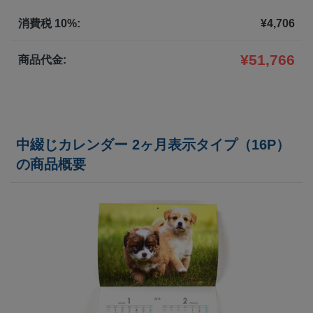
1,500部
¥
82,643
消費税 10%:
¥
4,706
1,600部
¥
84,700
¥
51,766
商品代金:
1,700部
¥
86,647
1,800部
¥
88,319
中綴じカレンダー 2ヶ月表示タイプ（16P）
1,900部
¥
89,859
の商品概要
2,000部
¥
91,135
2,500部
¥
95,359
3,000部
¥
108,438