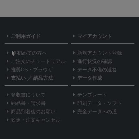
ご利用ガイド
マイアカウント
初めての方へ
新規アカウント登録
ご注文のチュートリアル
進行状況の確認
推奨OS・ブラウザ
データ不備の返答
支払い
／
納品方法
データ作成
領収書について
テンプレート
納品書・請求書
印刷データ・ソフト
商品到着後のお願い
完全データへの道
変更・注文キャンセル