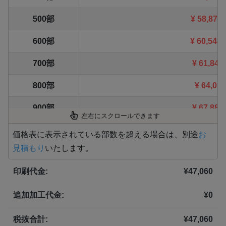
500部
¥
58,872
600部
¥
60,544
700部
¥
61,842
800部
¥
64,031
900部
¥
67,881
左右にスクロールできます
1,000部
¥
71,291
価格表に表示されている部数を超える場合は、別途
お
見積もり
いたします。
1,100部
¥
74,459
印刷代金:
¥
47,060
1,200部
¥
76,648
追加加工代金:
¥
0
1,300部
¥
78,595
1,400部
¥
80,410
税抜合計:
¥
47,060