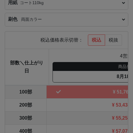
用紙
コート110kg
刷色
両面カラー
税込
税抜
税込価格表示切替：
4営業
部数＼仕上がり
商品発
日
8月18
100部
¥
51,766
200部
¥
53,438
300部
¥
55,253
400部
¥
57,079