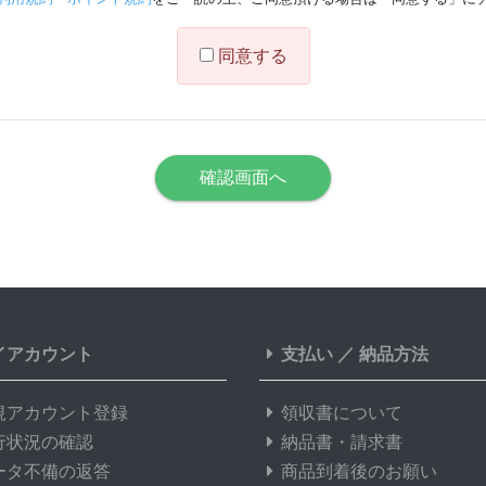
同意する
イアカウント
支払い
／
納品方法
規アカウント登録
領収書について
行状況の確認
納品書・請求書
ータ不備の返答
商品到着後のお願い