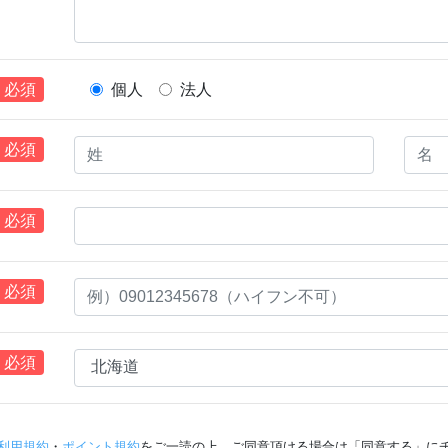
必須
個人
法人
必須
必須
必須
必須
利用規約
・
ポイント規約
をご一読の上、ご同意頂ける場合は「同意する」に