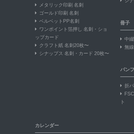
シナ
メタリック印刷 名刺
ゴールド印刷 名刺
ベルベットPP名刺
冊子
ワンポイント箔押し 名刺・ショ
ップカード
中綴
クラフト紙 名刺20枚〜
無線
シナップス 名刺・カード 20枚〜
パン
折パ
FS
ト
カレンダー