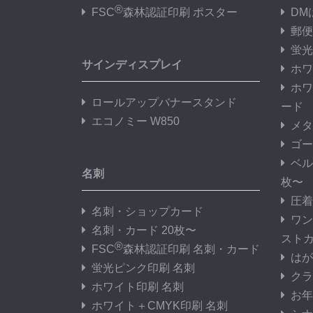
®
FSC
森林認証印刷 ポスター
DM
郵便
蛍光
サインディスプレイ
ホワ
ホワ
ロールアップバナースタンド
ード
エコノミー W850
メタ
ゴー
ベル
名刺
枚〜
圧着
名刺・ショップカード
ワン
名刺・カード 20枚〜
スト
®
FSC
森林認証印刷 名刺・カード
はが
蛍光ピンク印刷 名刺
クラ
ホワイト印刷 名刺
お年
ホワイト＋CMYK印刷 名刺