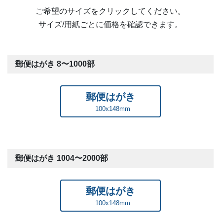
ると色が沈んで暗くなり、お料理や人物の写真から「鮮や
ご希望のサイズをクリックしてください。
かさ」を奪ってしまうのです。
サイズ/用紙ごとに価格を確認できます。
その点、弊社が使用している高性能オンデマンド印刷機は
植物由来成分を配合したデジタルトナーを採用しておりま
郵便はがき 8〜1000部
すので、インクの吸収率が高い郵便はがきや上質紙に印刷
した場合でも、ほのかな光沢を残したまま写真を色鮮やか
郵便はがき
に再現することができます。
100x148mm
郵便はがき 1004〜2000部
郵便はがき
また、印刷枚数が多い場合はコスト面でも大きな違いを実
100x148mm
感していただけることでしょう。というのも、ご自身で印