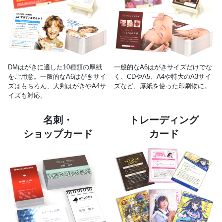
DMはがきに適した10種類の厚紙
一般的なA6はがきサイズだけでな
をご用意。一般的なA6はがきサイ
く、CDやA5、A4や特大のA3サイ
ズはもちろん、大判はがきやA4サ
ズなど、厚紙を使った印刷物に。
イズも対応。
名刺・
トレーディング
ショップカード
カード