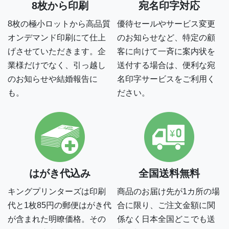
8枚から印刷
宛名印字対応
大量のはがきを一斉に送付する場合は別として、お客様の
8枚の極小ロットから高品質
優待セールやサービス変更
誕生日前に贈るバースデーカード、新規客へのサンクスカ
オンデマンド印刷にて仕上
のお知らせなど、特定の顧
ード、定期検診のお知らせなど、数枚もしくは数十枚とい
げさせていただきます。企
客に向けて一斉に案内状を
う単位で不定期にはがきを送付する場合は、ぜひ弊社の郵
業様だけでなく、引っ越し
送付する場合は、便利な宛
便はがき印刷をご利用ください。
のお知らせや結婚報告に
名印字サービスをご利用く
すべてのはがき・ポストカード印刷はこちら
も。
ださい。
すべてのデジタル印刷（オンデマンド印刷）はこちら
はがき代込み
全国送料無料
キングプリンターズは印刷
商品のお届け先が1カ所の場
代と1枚85円の郵便はがき代
合に限り、ご注文金額に関
が含まれた明瞭価格。その
係なく日本全国どこでも送