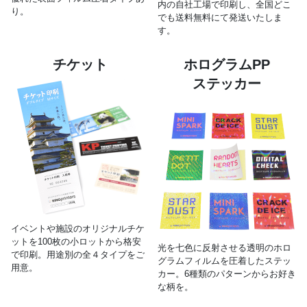
内の自社工場で印刷し、全国どこ
り。
でも送料無料にて発送いたしま
す。
チケット
ホログラムPP
ステッカー
イベントや施設のオリジナルチケ
ットを100枚の小ロットから格安
光を七色に反射させる透明のホロ
で印刷。用途別の全４タイプをご
グラムフィルムを圧着したステッ
用意。
カー。6種類のパターンからお好き
な柄を。