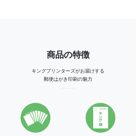
刷する場合はプリンタ本体とインクカートリッジに加え、
郵便局で通常はがきを購入しなければなりません。特にカ
ラーのインクカートリッジは思いのほか高額で、万が一印
刷している最中にインクがなくなると電気屋さんまで買い
に行かなければなりません。また一方で、使うと思って予
備を買っておいたものの、結局使わなかった…という経験
商品の特徴
をされた方も少なくないはず…。
それに対して、弊社の郵便はがき印刷は、はがき代やイン
キングプリンターズがお届けする
ク代なども料金に含まれておりますので、それらを買いに
郵便はがき印刷の魅力
行く手間やインク切れの心配がありません。お客様にご用
意いただくのは印刷データのみとなります。
郵便はがきは切手を貼る必要がないため、印刷後すぐにポ
ストに投函できるという手軽さが魅力です。また、はがき
用の厚紙に印刷したDMはがきに比べて不思議 と安心や信
頼を感じるという方もいらっしゃいます。