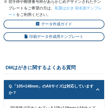
※ 切手枠や郵便番号枠があらかじめデザインされたテン
8,000部
¥
29,524
@ 3.7
プレートをご希望の方は、
私製はがき 宛名面テンプレ
8,500部
¥
31,031
@ 3.7
ート
をご利用ください。
9,000部
¥
32,703
データ作成ガイド
@ 3.6
9,500部
¥
34,353
@ 3.6
印刷データ作成用テンプレート
10,000部
¥
35,860
@ 3.6
10,500部
¥
37,521
@ 3.6
11,000部
¥
39,017
@ 3.5
DMはがきに関するよくある質問
11,500部
¥
40,678
@ 3.5
Q.「105×148mm」のA6サイズは対応しています
12,000部
¥
42,185
@ 3.5
か？
12,500部
¥
43,835
@ 3.5
JIS規格で定められている105×148mmはA6サイズ