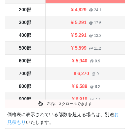
200部
¥
4,829
@ 24.1
300部
¥
5,291
@ 17.6
400部
¥
5,291
@ 13.2
500部
¥
5,599
@ 11.2
600部
¥
5,940
@ 9.9
700部
¥
6,270
@ 9
800部
¥
6,589
@ 8.2
900部
¥
6,919
@ 7.7
左右にスクロールできます
1,000部
¥
7,249
@ 7.2
価格表に表示されている部数を超える場合は、別途
お
見積もり
いたします。
1,100部
¥
7,579
@ 6.9