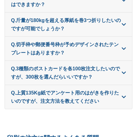
はできますか？
18,500部
¥
63,261
@ 3.4
Q.斤量が180kgを超える厚紙を巻3つ折りしたいの
19,000部
¥
64,933
@ 3.4
ですが可能でしょうか？
19,500部
¥
66,429
@ 3.4
Q.切手枠や郵便番号枠が予めデザインされたテン
20,000部
¥
68,090
@ 3.4
プレートはありますか？
20,500部
¥
69,597
@ 3.4
Q.3種類のポストカードを各100枚注文したいので
すが、300枚を選んだらいいですか？
21,000部
¥
71,247
@ 3.4
21,500部
¥
72,919
Q.上質135Kg紙でアンケート用のはがきを作りた
@ 3.4
いのですが、注文方法を教えてください
22,000部
¥
74,415
@ 3.4
22,500部
¥
76,076
@ 3.4
23,000部
¥
77,583
@ 3.4