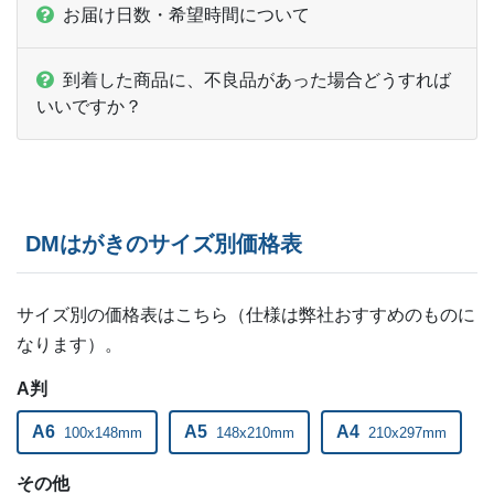
お届け日数・希望時間について
28,500部
¥
95,051
@ 3.3
29,000部
¥
96,701
@ 3.3
到着した商品に、不良品があった場合どうすれば
いいですか？
29,500部
¥
98,362
@ 3.3
30,000部
¥
99,858
@ 3.3
DMはがきのサイズ別価格表
サイズ別の価格表はこちら（仕様は弊社おすすめのものに
なります）。
A判
A6
A5
A4
100x148mm
148x210mm
210x297mm
その他