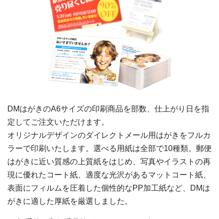
3,000部
¥
13,563
@ 4.5
3,500部
¥
15,235
@ 4.4
4,000部
¥
16,742
@ 4.2
4,500部
¥
18,392
@ 4.1
5,000部
¥
19,899
@ 4
DMはがきの
A6
サイズの印刷商品を部数、仕上がり日を指
5,500部
¥
21,549
@ 3.9
定してご注文いただけます。
オリジナルデザインのダイレクトメール用はがきをフルカ
6,000部
¥
23,221
@ 3.9
ラーで印刷いたします。選べる用紙は全部で10種類。郵便
6,500部
¥
24,728
@ 3.8
はがきに近い質感の上質紙をはじめ、写真やイラストの再
現に優れたコート紙、適度な光沢があるマットコート紙、
7,000部
¥
26,367
@ 3.8
表面にフィルムを圧着した個性的なPP加工紙など、DMは
がきに適した厚紙を厳選しました。
7,500部
¥
27,885
@ 3.7