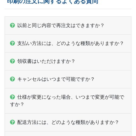
印刷の注文に関するよくある質問
23,500部
¥
79,233
@ 3.4
24,000部
¥
80,740
@ 3.4
以前と同じ内容で再注文はできますか？
24,500部
¥
82,412
@ 3.4
支払い方法には、どのような種類がありますか？
25,000部
¥
84,051
@ 3.4
領収書はいただけますか？
25,500部
¥
85,569
@ 3.4
26,000部
¥
87,208
@ 3.4
キャンセルはいつまで可能ですか？
26,500部
¥
88,726
@ 3.3
仕様が変更になった場合、いつまで変更が可能で
27,000部
¥
90,365
@ 3.3
すか？
27,500部
¥
91,872
@ 3.3
配送方法には、どのような種類がありますか？
28,000部
¥
93,544
@ 3.3