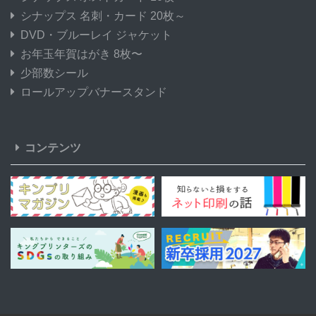
シナップス 名刺・カード 20枚～
DVD・ブルーレイ ジャケット
お年玉年賀はがき 8枚〜
少部数シール
ロールアップバナースタンド
コンテンツ