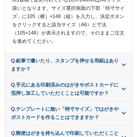
13,000部
¥
45,353
@ 3.5
扱いとなります。サイズ選択画面の下部「特寸サイ
13,500部
¥
46,992
@ 3.5
ズ」に105（横）×148（縦）を入力し、決定ボタン
をクリックすると該当サイズ（A6）と寸法
14,000部
¥
48,664
@ 3.5
（105×148）が表示されますので、そのままご注文
14,500部
¥
50,138
を進めてください。
@ 3.5
15,000部
¥
51,832
@ 3.5
Q.鉛筆で書いたり、スタンプを押せる用紙はあり
15,500部
¥
53,790
@ 3.5
ますか？
16,000部
¥
55,286
@ 3.5
Q.手元にある印刷済みのはがきやポストカードに
箔押し加工していただくことは可能ですか？
16,500部
¥
56,958
@ 3.5
17,000部
¥
58,597
@ 3.4
Q.テンプレートに無い「特寸サイズ」ではがきや
ポストカードを作ることはできますか？
17,500部
¥
60,104
@ 3.4
Q.郵便はがきを持ち込んで印刷していただくこと
18,000部
¥
61,754
@ 3.4