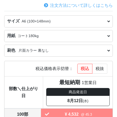
注文方法について詳しくはこちら
サイズ
A6 (100×148mm)
用紙
コート180kg
刷色
片面カラー 裏なし
税込
税抜
税込価格表示切替：
最短納期
1営業日
部数＼仕上がり
商品発送日
日
8月12日
(水)
100部
¥
4,532
@ 45.3