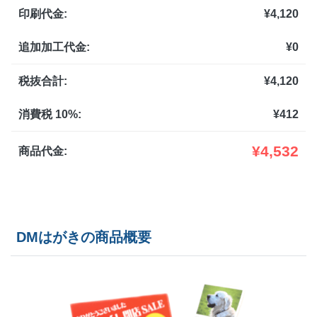
印刷代金:
¥
4,120
1,200部
¥
7,909
@ 6.6
追加加工代金:
¥
0
1,300部
¥
8,239
@ 6.3
1,400部
¥
8,569
税抜合計:
¥
4,120
@ 6.1
1,500部
¥
8,888
@ 5.9
消費税 10%:
¥
412
1,600部
¥
9,196
@ 5.7
¥
4,532
商品代金:
1,700部
¥
9,493
@ 5.6
1,800部
¥
9,801
@ 5.4
DMはがきの商品概要
1,900部
¥
10,098
@ 5.3
2,000部
¥
10,406
@ 5.2
2,500部
¥
12,045
@ 4.8