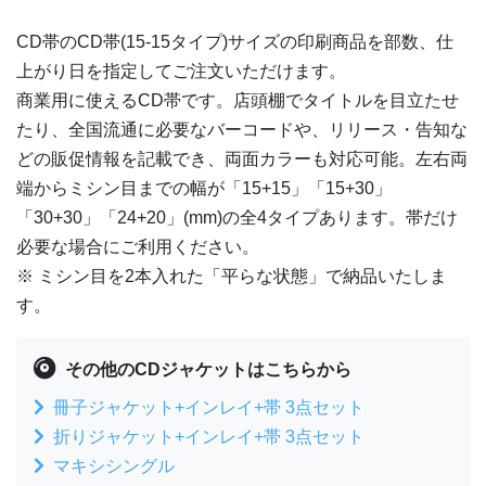
5,000部
¥
20,603
CD帯の
CD帯(15-15タイプ)
サイズの印刷商品を部数、仕
5,500部
¥
22,451
上がり日を指定してご注文いただけます。
商業用に使えるCD帯です。店頭棚でタイトルを目立たせ
6,000部
¥
23,661
たり、全国流通に必要なバーコードや、リリース・告知な
6,500部
¥
25,377
どの販促情報を記載でき、両面カラーも対応可能。左右両
端からミシン目までの幅が「15+15」「15+30」
7,000部
¥
26,840
「30+30」「24+20」(mm)の全4タイプあります。帯だけ
必要な場合にご利用ください。
7,500部
¥
28,182
※ ミシン目を2本入れた「平らな状態」で納品いたしま
8,000部
¥
29,909
す。
8,500部
¥
31,251
その他のCDジャケットはこちらから
9,000部
¥
32,593
冊子ジャケット+インレイ+帯 3点セット
折りジャケット+インレイ+帯 3点セット
9,500部
¥
34,463
マキシシングル