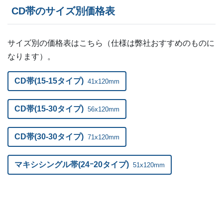
CD帯のサイズ別価格表
20,500部
¥
67,639
21,000部
¥
68,981
サイズ別の価格表はこちら（仕様は弊社おすすめのものに
なります）。
21,500部
¥
70,312
22,000部
¥
72,160
CD帯(15-15タイプ)
41x120mm
22,500部
¥
73,381
CD帯(15-30タイプ)
56x120mm
23,000部
¥
74,833
CD帯(30-30タイプ)
71x120mm
23,500部
¥
76,571
マキシシングル帯(24ｰ20タイプ)
51x120mm
24,000部
¥
77,792
24,500部
¥
79,376
25,000部
¥
80,993