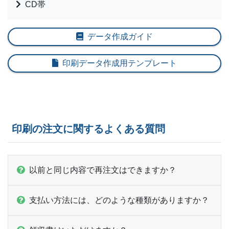
10,000部
¥
35,783
CD帯
10,500部
¥
37,125
データ作成ガイド
11,000部
¥
38,995
印刷データ作成用テンプレート
11,500部
¥
40,315
12,000部
¥
41,657
12,500部
¥
43,384
印刷の注文に関するよくある質問
13,000部
¥
44,858
13,500部
¥
46,706
以前と同じ内容で再注文はできますか？
14,000部
¥
47,916
支払い方法には、どのような種類がありますか？
14,500部
¥
49,379
15,000部
¥
50,842