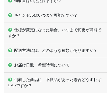
領収書はいただけますか？
15,500部
¥
52,316
キャンセルはいつまで可能ですか？
16,000部
¥
53,790
仕様が変更になった場合、いつまで変更が可能で
16,500部
¥
55,374
すか？
17,000部
¥
56,848
配送方法には、どのような種類がありますか？
17,500部
¥
58,058
18,000部
¥
59,917
お届け日数・希望時間について
18,500部
¥
61,259
到着した商品に、不良品があった場合どうすれば
いいですか？
19,000部
¥
62,601
19,500部
¥
64,460
20,000部
¥
65,780