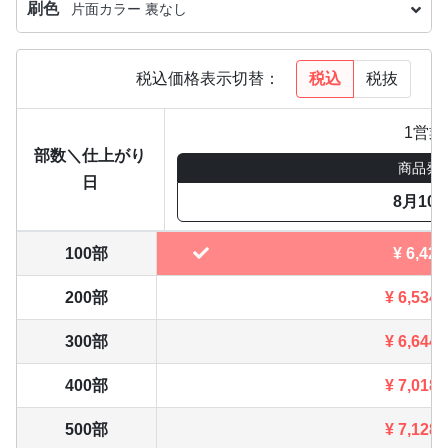
刷色
片面カラー 裏なし
税込
税抜
税込価格表示切替：
1営業
部数＼仕上がり
商品発
日
8月10
100部
¥
6,424
200部
¥
6,534
300部
¥
6,644
400部
¥
7,018
500部
¥
7,128