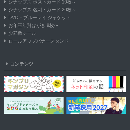
シナップス ポストカード 10枚～
シナップス 名刺・カード 20枚～
DVD・ブルーレイ ジャケット
お年玉年賀はがき 8枚〜
少部数シール
ロールアップバナースタンド
コンテンツ