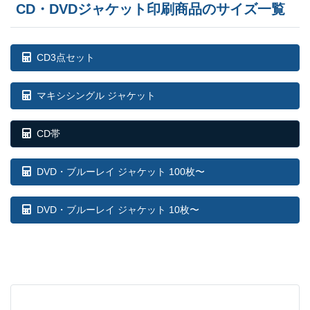
CD・DVDジャケット印刷商品のサイズ一覧
25,500部
¥
82,313
26,000部
¥
83,655
CD3点セット
26,500部
¥
85,514
マキシシングル ジャケット
27,000部
¥
86,845
CD帯
27,500部
¥
88,187
28,000部
¥
90,046
DVD・ブルーレイ ジャケット 100枚〜
28,500部
¥
91,256
DVD・ブルーレイ ジャケット 10枚〜
29,000部
¥
93,082
29,500部
¥
94,578
30,000部
¥
95,766