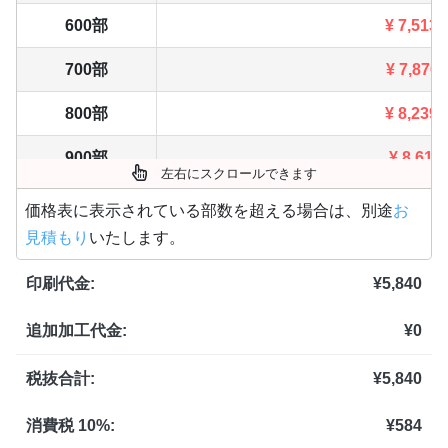
600部
¥
7,513
700部
¥
7,876
800部
¥
8,239
900部
¥
8,613
左右にスクロールできます
1,000部
¥
8,976
価格表に表示されている部数を超える場合は、別途
お
見積もり
いたします。
1,100部
¥
9,229
印刷代金:
¥
5,840
1,200部
¥
9,460
追加加工代金:
¥
0
1,300部
¥
9,713
1,400部
¥
9,955
税抜合計:
¥
5,840
1,500部
¥
10,186
消費税 10%:
¥
584