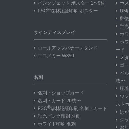
インクジェット ポスター 1〜9枚
ポス
®
FSC
森林認証印刷 ポスター
DM
郵便
蛍光
サインディスプレイ
ホワ
ホワ
ロールアップバナースタンド
ード
エコノミー W850
メタ
ゴー
ベル
名刺
枚〜
圧着
名刺・ショップカード
ワン
名刺・カード 20枚〜
スト
®
FSC
森林認証印刷 名刺・カード
はが
蛍光ピンク印刷 名刺
クラ
ホワイト印刷 名刺
お年