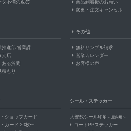
ータ不備の返答
商品到着後のお願い
変更・注文キャンセル
その他
業推進部 営業課
無料サンプル請求
京支店
営業カレンダー
くある質問
お客様の声
見積もり
ド
シール・ステッカー
・ショップカード
大部数シール印刷
＜屋内用＞
・カード 20枚〜
コートPPステッカー