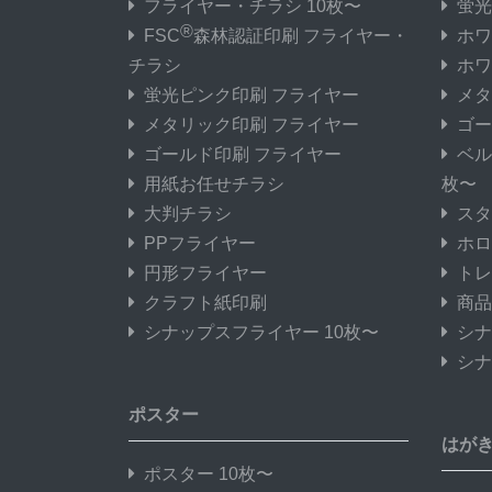
フライヤー・チラシ 10枚〜
蛍光
®
FSC
森林認証印刷 フライヤー・
ホワ
チラシ
ホワ
蛍光ピンク印刷 フライヤー
メタ
メタリック印刷 フライヤー
ゴー
ゴールド印刷 フライヤー
ベル
用紙お任せチラシ
枚〜
大判チラシ
スタ
PPフライヤー
ホロ
円形フライヤー
トレ
クラフト紙印刷
商品
シナップスフライヤー 10枚〜
シナ
シナ
ポスター
はが
ポスター 10枚〜