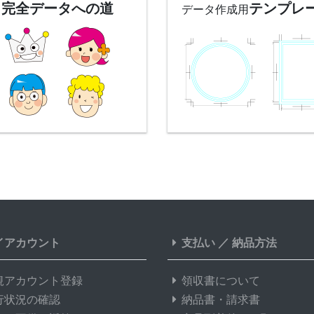
完全データへの道
テンプレ
データ作成用
イアカウント
支払い
／
納品方法
規アカウント登録
領収書について
行状況の確認
納品書・請求書