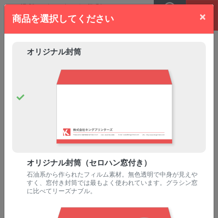
×
商品を選択してください
MENU
TEL
オフセット印刷
オリジナル封筒
長3
サイズ | オリジナル封筒の印刷料金
表・仕様選択
必ずお読みください
【封筒の仕様について】
オリジナル封筒 納期一覧
オリジナル封筒（セロハン窓付き）
石油系から作られたフィルム素材。無色透明で中身が見えや
すく、窓付き封筒では最もよく使われています。グラシン窓
商品のご希望の仕様を選択後、部数（仕上がり日）
に比べてリーズナブル。
から価格を選択してください
注文方法について詳しくはこちら