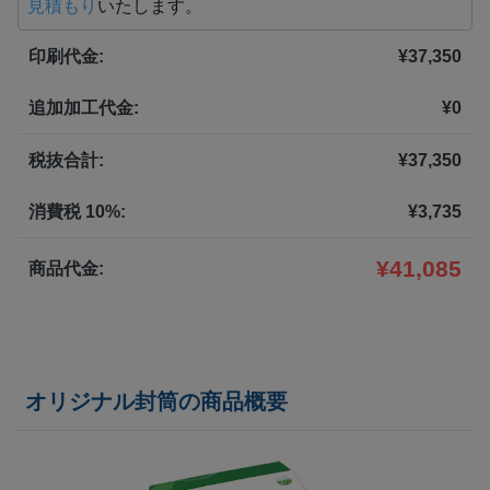
見積もり
いたします。
5,500部
¥
68,332
印刷代金:
¥
37,350
6,000部
¥
70,664
追加加工代金:
¥
0
6,500部
¥
73,810
7,000部
¥
76,95
税抜合計:
¥
37,350
7,500部
¥
80,113
消費税 10%:
¥
3,735
8,000部
¥
83,259
¥
41,085
商品代金:
8,500部
¥
86,548
9,000部
¥
88,462
オリジナル封筒の商品概要
9,500部
¥
91,883
10,000部
¥
94,622