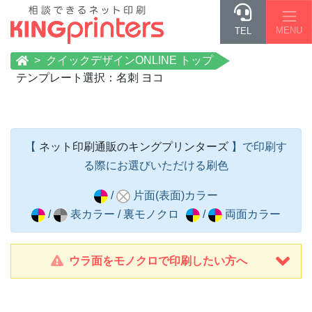
MENU
TEL
クイックデザインONLINE トップ
テンプレート選択：名刺 ヨコ
【
ネット印刷通販のキングプリンターズ
】で印刷す
る際にお選びいただける刷色
/
片面(表面)カラー
/
表カラー / 裏モノクロ
/
両面カラー
ウラ面をモノクロで印刷したい方へ