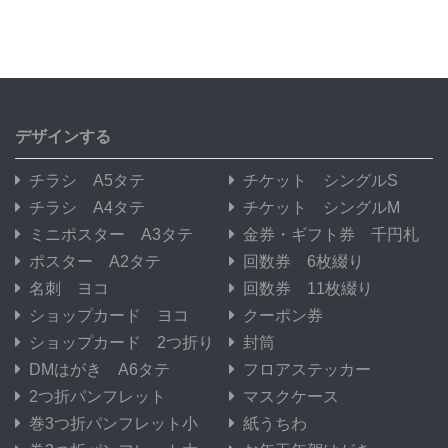
デザインする
チラシ A5タテ
チケット シングルS
チラシ A4タテ
チケット シングルM
ミニポスター A3タテ
金券・ギフト券 千円札
ポスター A2タテ
回数券 6枚綴り
名刺 ヨコ
回数券 11枚綴り
ショップカード ヨコ
クーポン券
ショップカード 2つ折り
封筒
DMはがき A6タテ
フロアステッカー
2つ折パンフレット
マスクケース
巻3つ折パンフレット小
紙うちわ