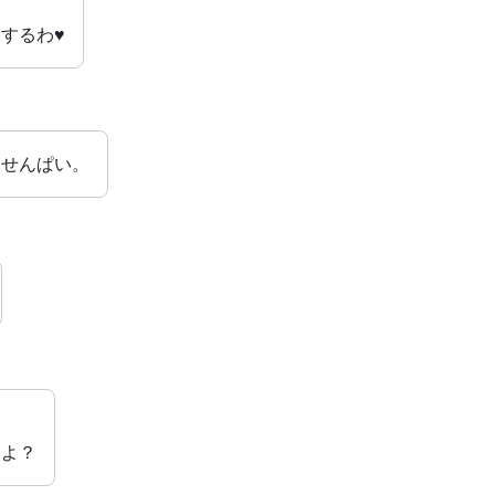
するわ♥
田せんぱい。
いよ？