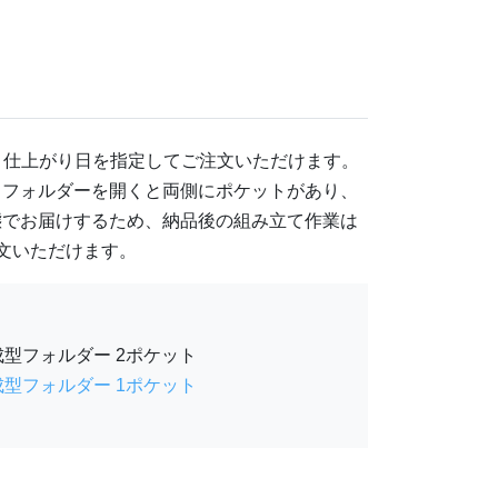
459
@ 102
905
@ 99.9
,208
@ 98
、仕上がり日を指定してご注文いただけます。
665
@ 96.3
。フォルダーを開くと両側にポケットがあり、
態でお届けするため、納品後の組み立て作業は
860
@ 95.6
注文いただけます。
021
@ 94.6
105
@ 93.5
成型フォルダー 2ポケット
123
@ 92.6
成型フォルダー 1ポケット
515
@ 91.8
269
@ 90.9