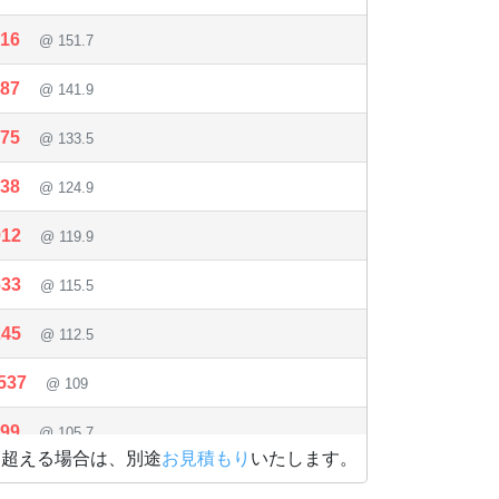
216
@ 151.7
487
@ 141.9
175
@ 133.5
938
@ 124.9
912
@ 119.9
633
@ 115.5
245
@ 112.5
537
@ 109
499
@ 105.7
を超える場合は、別途
お見積もり
いたします。
506
@ 103.4