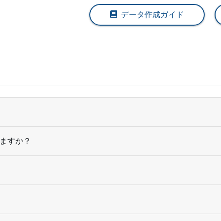
2,700部
¥
243
データ作成ガイド
2,800部
¥
249,
2,900部
¥
257,
3,000部
¥
264,
ますか？