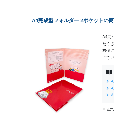
A4完成型フォルダー 2ポケットの
A4完
たく
右側
ござい
※ 正