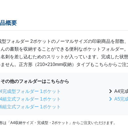
1,700部
¥
173,
1,800部
¥
179,
商品概要
1,900部
¥
186
成型フォルダー 2ポケットの
ノーマル
サイズの印刷商品を部数
2,000部
¥
192,
さんの書類を収納することができる便利なポケットフォルダー
に名刺を差し込むためのスリットが入っています。完成した状
2,100部
¥
200,
ません。正方形（210×210mm収納）タイプもこちらからご
2,200部
¥
208,
その他のフォルダーはこちらから
2,300部
¥
215,
A4完成型フォルダー 1ポケット
A4完
2,400部
¥
222,
A4組立式フォルダー 1ポケット
A5完
A6組立式フォルダー 1ポケット
2,500部
¥
229,
2,600部
¥
236,
方形は「A4収納サイズ・完成型・2ポケット」からご注文いただけます。