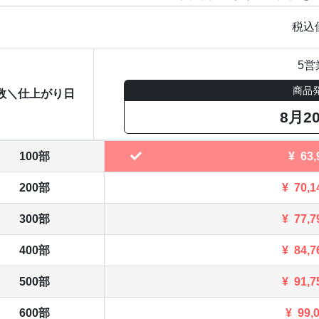
税込
5営
商品
数＼仕上がり日
8月2
100部
¥
63,
200部
¥
70,1
300部
¥
77,7
400部
¥
84,7
500部
¥
91,7
600部
¥
99,