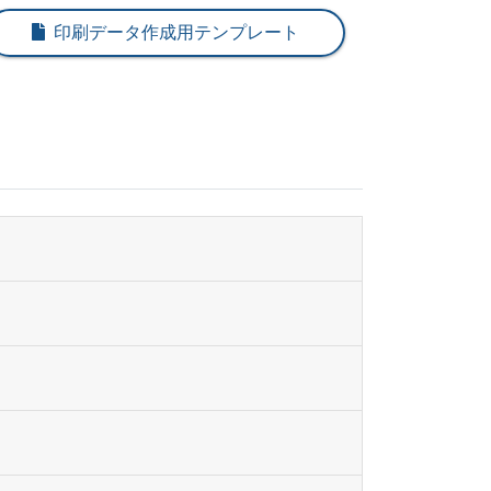
,089
@ 90
印刷データ作成用テンプレート
832
@ 89.2
631
@ 88.8
253
@ 88.1