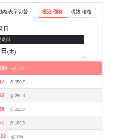
税込
価格
税抜
価格
価格表示切替：
業日
発送日
0日
(木)
998
@ 640
47
@ 350.7
92
@ 259.3
66
@ 211.9
51
@ 183.5
022
@ 165