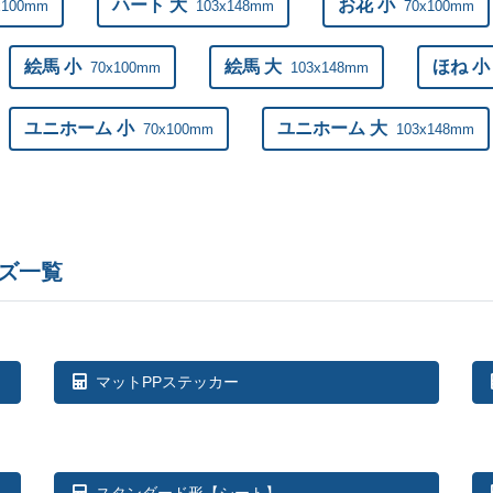
ハート 大
お花 小
x100mm
103x148mm
70x100mm
500部
¥
111,
絵馬 小
絵馬 大
ほね 小
70x100mm
103x148mm
550部
¥
122,
ユニホーム 小
ユニホーム 大
70x100mm
103x148mm
600部
¥
132,
650部
¥
143,
700部
¥
150,
ズ一覧
750部
¥
156,
800部
¥
164,
マットPPステッカー
850部
¥
172,
900部
¥
179,
950部
¥
185,
スタンダード形【シート】