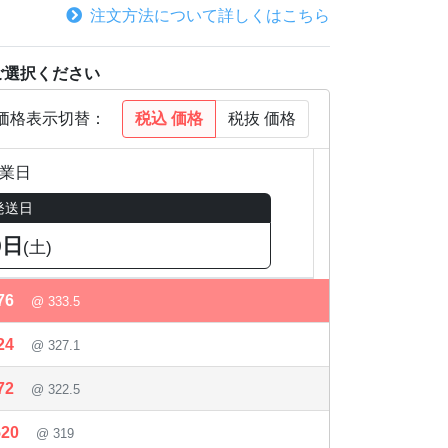
注文方法について詳しくはこちら
ご選択ください
税込
価格
税抜
価格
価格表示切替：
営業日
発送日
9日
(土)
76
@ 333.5
24
@ 327.1
72
@ 322.5
520
@ 319