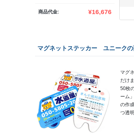
¥
16,676
商品代金:
マグネットステッカー ユニークの
マグ
だけ
50
ーム」
の作
つ透