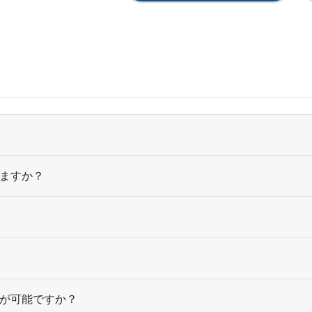
290部
¥
73,1
300部
¥
73,5
310部
¥
75,5
320部
¥
77,6
330部
¥
79,6
340部
¥
81,
ますか？
350部
¥
83,5
360部
¥
85,4
370部
¥
87,3
380部
¥
89,
が可能ですか？