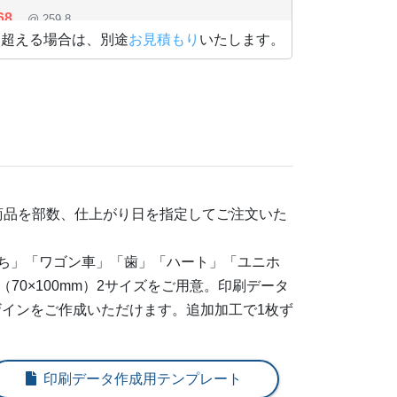
68
@ 259.8
を超える場合は、別途
お見積もり
いたします。
73
@ 255.4
37
@ 254.9
90
@ 254.5
43
@ 254.1
07
商品を部数、仕上がり日を指定してご注文いた
@ 253.8
60
@ 253.4
うち」「ワゴン車」「歯」「ハート」「ユニホ
（70×100mm）2サイズをご用意。印刷データ
13
@ 253.1
インをご作成いただけます。追加加工で1枚ず
77
@ 252.9
30
@ 252.6
印刷データ作成用テンプレート