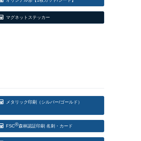
825
@ 187.8
マグネットステッカー
365
@ 182.2
805
@ 176.5
575
@ 172
465
@ 167.5
475
@ 163
645
@ 162.9
メタリック印刷（シルバー/ゴールド）
815
@ 162.8
985
@ 162.8
®
FSC
森林認証印刷 名刺・カード
155
@ 162.7