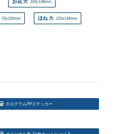
お花 大
103x148mm
375
@ 222.8
ほね 大
70x100mm
103x148mm
320
@ 222.4
605
@ 221
495
@ 220.8
535
@ 215.1
200
@ 208.3
725
@ 205.9
ホログラムPPステッカー
095
@ 202.5
135
@ 199
845
@ 195.6
オリジナル形【1枚カット/シート】