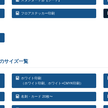
1,000部
¥
187,
フロアステッカー印刷
1,100部
¥
200,
1,200部
¥
211,
1,300部
¥
223,
1,400部
¥
234,
のサイズ一覧
1,500部
¥
244,
1,600部
¥
260,
ホワイト印刷
1,700部
¥
276,
（ホワイト印刷、ホワイト+CMYK印刷）
1,800部
¥
292,
名刺・カード 20枚〜
1,900部
¥
309,