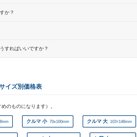
390部
¥
91,1
すか？
400部
¥
92,5
410部
¥
94,3
420部
¥
96,
うすればいいですか？
430部
¥
97,9
440部
¥
99,6
450部
¥
101,
サイズ別価格表
460部
¥
103,
すめのものになります）。
470部
¥
104,
クルマ 小
クルマ 大
48mm
70x100mm
103☓148mm
480部
¥
106,
490部
¥
109,