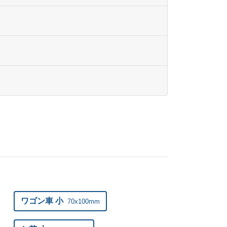
57
@ 233.7
65
@ 231.4
80
@ 230.2
173
@ 229
44
@ 227.8
93
@ 226.6
420
@ 225.4
125
@ 224.2
808
@ 223
ワゴン車 小
70x100mm
997
@ 222.9
186
@ 222.8