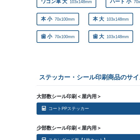
ワゴン車 大
ハート 小
103x148mm
70
本 小
本 大
70x100mm
103x148mm
歯 小
歯 大
70x100mm
103x148mm
ステッカー・シール印刷商品のサイ
大部数シール印刷＜屋内用＞
コートPPステッカー
少部数シール印刷＜屋内用＞
スタンダード形【1枚カット】