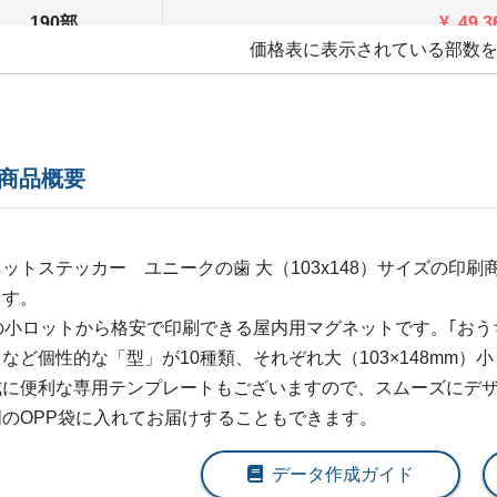
190部
¥
49,3
価格表に表示されている部数
200部
¥
51,0
210部
¥
53,5
220部
¥
55,9
商品概要
230部
¥
58,4
240部
¥
60,9
ネットステッカー ユニークの
歯 大（103x148）
サイズの印刷
ます。
250部
¥
63,3
枚の小ロットから格安で印刷できる屋内用マグネットです。｢お
など個性的な「型」が10種類、それぞれ大（103×148mm）小
260部
¥
65,8
成に便利な専用テンプレートもございますので、スムーズにデザ
270部
¥
68,2
明のOPP袋に入れてお届けすることもできます。
280部
¥
70,7
データ作成ガイド