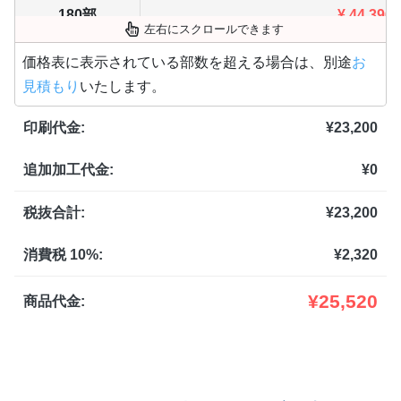
180部
¥
44,396
左右にスクロールできます
190部
¥
46,761
価格表に表示されている部数を超える場合は、別途
お
見積もり
いたします。
200部
¥
47,685
印刷代金:
¥
23,200
210部
¥
49,973
追加加工代金:
¥
0
220部
¥
52,261
230部
¥
54,549
税抜合計:
¥
23,200
240部
¥
56,837
消費税 10%:
¥
2,320
250部
¥
59,125
¥
25,520
商品代金:
260部
¥
61,413
270部
¥
63,701