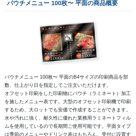
パウチメニュー 100枚〜 平面の商品概要
280部
¥
65,989
290部
¥
68,277
300部
¥
70,565
パウチメニュー 100枚〜 平面の
B4
サイズの印刷商品を部
数、仕上がり日を指定してご注文いただけます。
オフセット印刷をした印刷物にパウチ（ラミネート）加工
を施したメニュー表です。大型のオフセット印刷機で印刷
するため、大ロットでも安価で作成することができます。
水や汚れに強く、耐久性に優れた業務用ラミネートフィル
ムを使用しているので長期間ご使用可能です。平面タイプ
は季節のメニューやドリンク表はもちろん、受付に設置す