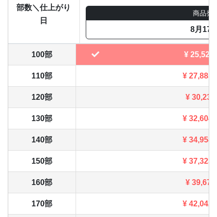
部数＼仕上がり
商品発
日
8月17
100部
¥
25,520
110部
¥
27,885
120部
¥
30,239
130部
¥
32,604
140部
¥
34,958
150部
¥
37,323
160部
¥
39,677
170部
¥
42,042