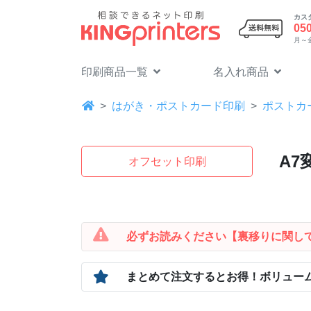
カス
05
月～金 
印刷商品一覧
名入れ商品
はがき・ポストカード印刷
ポストカ
A7
オフセット印刷
必ずお読みください
【裏移りに関し
まとめて注文するとお得！
ボリュー