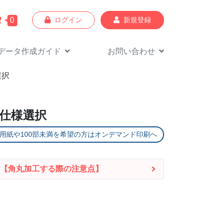
0
ログイン
新規登録
データ作成
ガイド
お問い合わせ
選択
・仕様選択
用紙や100部未満を
希望の方はオンデマンド印刷へ
【角丸加工する際の注意点】