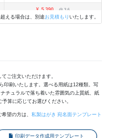
¥
5,390
@ 3.6
を超える場合は、別途
お見積もり
いたします。
¥
5,577
@ 3.5
¥
5,764
@ 3.4
¥
5,951
@ 3.3
¥
6,138
@ 3.2
してご注文いただけます。
¥
6,325
@ 3.2
ら印刷いたします。選べる用紙は12種類。写
¥
7,282
@ 2.9
、ナチュラルで落ち着いた雰囲気の上質紙、紙
ご予算に応じてお選びください。
¥
8,228
@ 2.7
ご希望の方は、
私製はがき 宛名面テンプレート
¥
9,185
@ 2.6
¥
10,241
@ 2.6
印刷データ作成用テンプレート