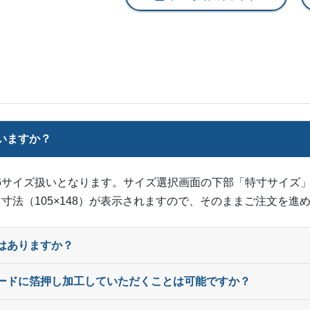
4,500部
¥
15,983
@ 3.6
5,000部
¥
17,336
@ 3.5
5,500部
¥
18,700
@ 3.4
6,000部
¥
20,042
@ 3.3
6,500部
¥
21,406
ていますか？
@ 3.3
7,000部
¥
22,902
@ 3.3
mはA6サイズ扱いとなります。サイズ選択画面の下部「特寸サイズ」
7,500部
¥
24,266
@ 3.2
寸法（105×148）が表示されますので、そのままご注文を進
8,000部
¥
25,608
@ 3.2
はありますか？
8,500部
¥
26,972
@ 3.2
カードに箔押し加工していただくことは可能ですか？
9,000部
¥
28,325
@ 3.1