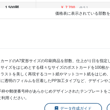
1,500部
¥
7,700
@ 5.1
価格表に表示されている部数
1,600部
¥
7,964
@ 5
1,700部
¥
8,239
@ 4.8
1,800部
¥
8,503
@ 4.7
1,900部
¥
8,778
@ 4.6
トカードの
A7変形
サイズの印刷商品を部数、仕上がり日を指定
2,000部
¥
9,042
@ 4.5
きサイズをはじめとする様々なサイズのポストカードを100枚か
2,500部
¥
10,406
@ 4.2
イラストを美しく再現するコート紙やマットコート紙をはじめ
面に透明のフィルムを圧着したPP加工タイプなど、デザインや
3,000部
¥
11,770
@ 3.9
切手枠や郵便番号枠があらかじめデザインされたテンプレートを
3,500部
¥
13,123
@ 3.7
ご利用ください。
4,000部
¥
14,619
@ 3.7
データ作成ガイド