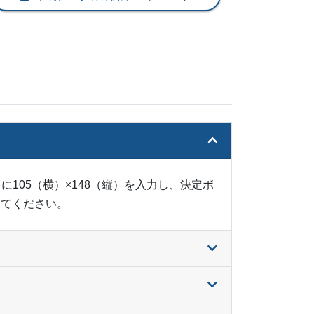
¥
11,187
@ 2.5
¥
12,133
@ 2.4
¥
13,090
@ 2.4
¥
14,025
@ 2.3
¥
14,993
@ 2.3
¥
16,038
@ 2.3
に105（横）×148（縦）を入力し、決定ボ
¥
16,984
@ 2.3
めてください。
¥
17,930
@ 2.2
¥
18,876
@ 2.2
¥
19,822
@ 2.2