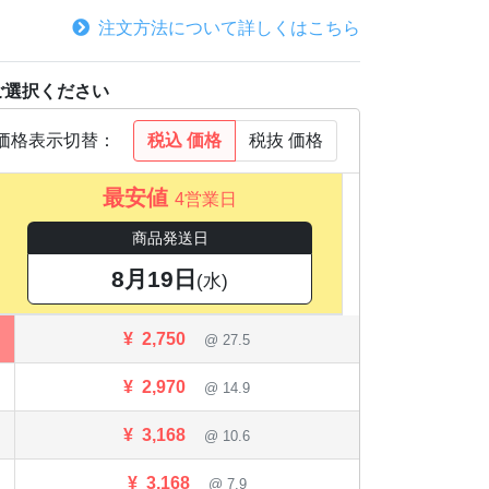
注文方法について詳しくはこちら
ご選択ください
税込
価格
税抜
価格
価格表示切替：
最安値
4営業日
商品発送日
8月19日
(水)
¥
2,750
@ 27.5
¥
2,970
@ 14.9
¥
3,168
@ 10.6
¥
3,168
@ 7.9