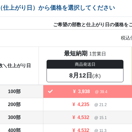
（仕上がり日）から価格を選択してください
ご希望の部数と仕上がり日の価格を
税込
最短納期
1営業日
商品発送日
数＼仕上がり日
8月12日
(水)
100部
¥
3,938
@ 39.4
200部
¥
4,235
@ 21.2
300部
¥
4,532
@ 15.1
400部
¥
4,532
@ 11.3