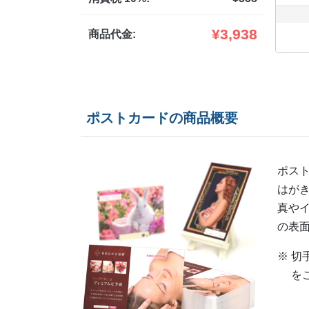
¥
3,938
商品代金:
ポストカードの商品概要
ポス
はが
真や
の表
※ 
を