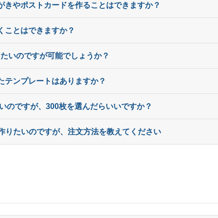
はがきやポストカードを作ることはできますか？
9,500部
¥
29,689
@ 3.1
10,000部
¥
31,031
@ 3.1
くことはできますか？
10,500部
¥
32,549
@ 3.1
りしたいのですが可能でしょうか？
11,000部
¥
33,902
@ 3.1
れたテンプレートはありますか？
11,500部
¥
35,266
@ 3.1
たいのですが、300枚を選んだらいいですか？
12,000部
¥
36,608
@ 3.1
きを作りたいのですが、注文方法を教えてください
12,500部
¥
37,972
@ 3
13,000部
¥
39,336
@ 3
13,500部
¥
40,678
@ 3
14,000部
¥
42,185
@ 3