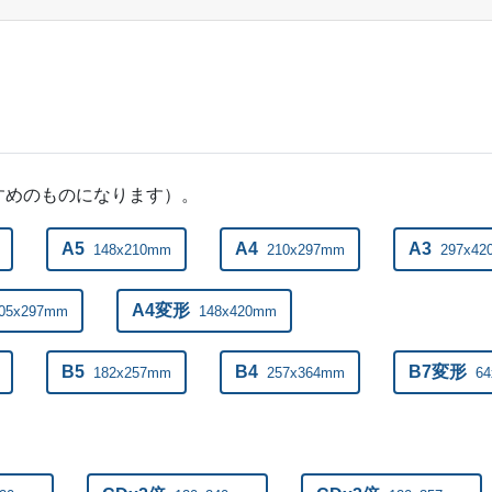
20,000部
¥
59,048
@ 3
20,500部
¥
60,412
@ 2.9
21,000部
¥
61,754
@ 2.9
21,500部
¥
63,118
@ 2.9
すめのものになります）。
22,000部
¥
64,471
@ 2.9
A5
A4
A3
148x210mm
210x297mm
297x4
22,500部
¥
65,989
@ 2.9
A4変形
05x297mm
148x420mm
23,000部
¥
67,342
@ 2.9
B5
B4
B7変形
182x257mm
257x364mm
6
23,500部
¥
68,695
@ 2.9
24,000部
¥
70,048
@ 2.9
24,500部
¥
71,412
@ 2.9