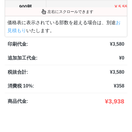
900部
¥
5,555
左右にスクロールできます
1,000部
¥
5,731
価格表に表示されている部数を超える場合は、別途
お
見積もり
いたします。
1,100部
¥
5,973
印刷代金:
¥
3,580
1,200部
¥
6,215
追加加工代金:
¥
0
1,300部
¥
6,457
1,400部
¥
6,699
税抜合計:
¥
3,580
1,500部
¥
6,930
消費税 10%:
¥
358
1,600部
¥
7,095
¥
3,938
商品代金:
1,700部
¥
7,249
1,800部
¥
7,414