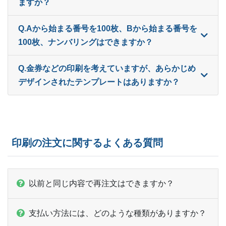
ますか？
17,000部
¥
38,368
Q.Aから始まる番号を100枚、Bから始まる番号を
17,500部
¥
39,325
100枚、ナンバリングはできますか？
18,000部
¥
40,502
Q.金券などの印刷を考えていますが、あらかじめ
デザインされたテンプレートはありますか？
18,500部
¥
41,437
19,000部
¥
42,493
19,500部
¥
43,549
印刷の注文に関するよくある質問
20,000部
¥
44,737
20,500部
¥
45,551
以前と同じ内容で再注文はできますか？
21,000部
¥
46,728
支払い方法には、どのような種類がありますか？
21,500部
¥
47,795