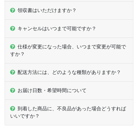
22,000部
¥
48,862
領収書はいただけますか？
22,500部
¥
49,786
キャンセルはいつまで可能ですか？
23,000部
¥
50,853
仕様が変更になった場合、いつまで変更が可能で
23,500部
¥
51,898
すか？
24,000部
¥
52,855
配送方法には、どのような種類がありますか？
24,500部
¥
54,164
25,000部
¥
55,110
お届け日数・希望時間について
25,500部
¥
56,298
到着した商品に、不良品があった場合どうすれば
いいですか？
26,000部
¥
57,101
26,500部
¥
58,278