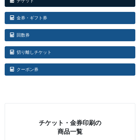
チケット
34,000部
¥
73,590
35,000部
¥
75,713
金券・ギフト券
36,000部
¥
77,858
回数券
37,000部
¥
79,992
切り離しチケット
38,000部
¥
82,126
クーポン券
39,000部
¥
84,249
40,000部
¥
86,383
41,000部
¥
88,506
42,000部
¥
90,629
チケット・金券印刷の
43,000部
¥
92,785
商品一覧