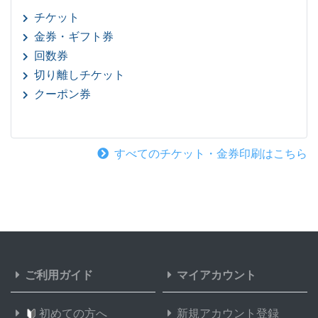
44,000部
¥
94,919
チケット
45,000部
¥
97,042
金券・ギフト券
回数券
46,000部
¥
99,165
切り離しチケット
クーポン券
47,000部
¥
101,29
48,000部
¥
103,42
すべてのチケット・金券印刷はこちら
49,000部
¥
105,56
50,000部
¥
107,69
51,000部
¥
109,83
52,000部
¥
111,95
ご利用ガイド
マイアカウント
53,000部
¥
114,09
初めての方へ
新規アカウント登録
54,000部
¥
116,21