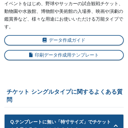
6,500部
¥
16,874
イベントをはじめ、野球やサッカーの試合観戦チケット、
動物園や水族館、博物館や美術館の入場券、映画や演劇の
7,000部
¥
17,941
鑑賞券など、様々な用途にお使いいただける万能タイプで
す。
7,500部
¥
19,008
8,000部
¥
19,921
データ作成ガイド
8,500部
¥
20,977
印刷データ作成用テンプレート
9,000部
¥
22,198
9,500部
¥
22,990
10,000部
¥
24,178
チケット シングルタイプに関するよくある質
問
10,500部
¥
25,102
11,000部
¥
26,301
Q.テンプレートに無い「特寸サイズ」でチケット
11,500部
¥
27,368