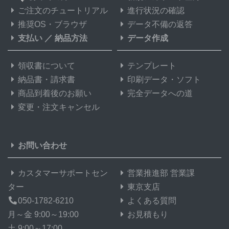
ご注文のチュートリアル
進行状況の確認
55,000部
¥
118,36
推奨OS・ブラウザ
データ不備の返答
支払い
／
納品方法
データ作成
56,000部
¥
120,48
57,000部
¥
122,61
領収書について
テンプレート
納品書・請求書
印刷データ・ソフト
58,000部
¥
124,75
商品到着後のお願い
完全データへの道
変更・注文キャンセル
59,000部
¥
126,88
60,000部
¥
129,00
お問い合わせ
61,000部
¥
131,15
カスタマーサポートセン
営業推進部 営業課
62,000部
¥
133,27
ター
東京支店
63,000部
¥
135,41
050-1782-6210
よくある質問
月～金 9:00～19:00
お見積もり
64,000部
¥
137,53
土 9:00～17:00