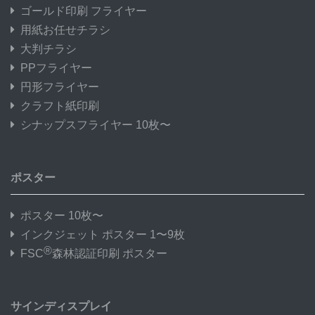
ゴールド印刷 フライヤー
75,000部
¥
160,98
用紙お任せチラシ
76,000部
¥
163,11
大判チラシ
PPフライヤー
77,000部
¥
165,24
円形フライヤー
クラフト紙印刷
78,000部
¥
167,36
シナップスフライヤー 10枚〜
79,000部
¥
169,49
80,000部
¥
171,63
ポスター
ポスター 10枚〜
インクジェット ポスター 1〜9枚
®
FSC
森林認証印刷 ポスター
サインディスプレイ