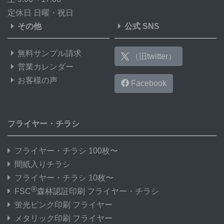
定休日 日曜・祝日
65,000部
¥
139,66
その他
公式 SNS
66,000部
¥
141,80
無料サンプル請求
（旧twitter）
67,000部
¥
143,93
営業カレンダー
お客様の声
68,000部
¥
146,06
Facebook
69,000部
¥
148,19
フライヤー・チラシ
70,000部
¥
150,32
71,000部
¥
152,44
フライヤー・チラシ 100枚〜
間紙入りチラシ
72,000部
¥
154,59
フライヤー・チラシ 10枚〜
®
FSC
森林認証印刷 フライヤー・チラシ
73,000部
¥
156,72
蛍光ピンク印刷 フライヤー
74,000部
¥
158,86
メタリック印刷 フライヤー