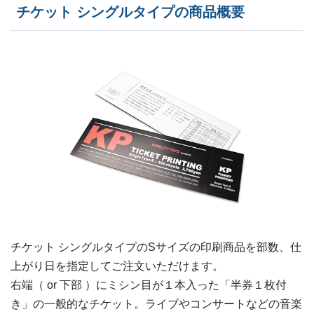
チケット シングルタイプの商品概要
1,900部
¥
7,568
2,000部
¥
7,722
2,500部
¥
8,921
3,000部
¥
9,856
3,500部
¥
11,055
4,000部
¥
11,96
4,500部
¥
13,167
5,000部
¥
14,234
チケット シングルタイプの
S
サイズの印刷商品を部数、仕
5,500部
¥
15,158
上がり日を指定してご注文いただけます。
右端（ or 下部 ）にミシン目が１本入った「半券１枚付
6,000部
¥
16,203
き」の一般的なチケット。ライブやコンサートなどの音楽