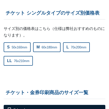
27,000部
¥
58,949
チケット シングルタイプのサイズ別価格表
27,500部
¥
60,016
28,000部
¥
60,940
サイズ別の価格表はこちら（仕様は弊社おすすめのものに
なります）。
28,500部
¥
61,985
S
M
L
50x160mm
29,000部
60x180mm
70x200mm
¥
63,041
29,500部
¥
63,998
LL
76x210mm
30,000部
¥
65,065
31,000部
¥
67,199
32,000部
¥
69,333
チケット・金券印刷商品のサイズ一覧
33,000部
¥
71,456