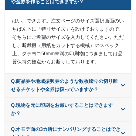
や金券を作ることはできますか？
12,000部
¥
28,424
はい、できます。注文ページのサイズ選択画面のい
12,500部
¥
29,491
ちばん下に「特寸サイズ」を設けておりますので、
そちらにご希望のサイズを入力してください。ただ
13,000部
¥
30,404
し、断裁機（用紙をカットする機械）のスペック
13,500部
¥
31,482
上、タテヨコ50mm未満の印刷物につきましては品
質保持の観点からお断りしております。
14,000部
¥
32,549
14,500部
¥
33,605
Q.商品券や地域振興券のような数枚綴りの切り離
せるチケットや金券は扱っていますか？
15,000部
¥
34,529
Q.現物を元に印刷をお願いすることはできます
15,500部
¥
35,585
か？
16,000部
¥
36,652
Q.オモテ面の3カ所にナンバリングすることはでき
16,500部
¥
37,851