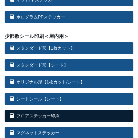
67部
¥
77,231
68部
¥
78,232
ホログラムPPステッカー
69部
¥
79,233
少部数シール印刷＜屋内用＞
70部
¥
80,234
スタンダード形【1枚カット】
71部
¥
81,235
スタンダード形【シート】
72部
¥
82,225
オリジナル形【1枚カット/シート】
73部
¥
83,215
74部
¥
84,216
シートシール【シート】
75部
¥
85,206
フロアステッカー印刷
76部
¥
86,185
マグネットステッカー
77部
¥
87,175