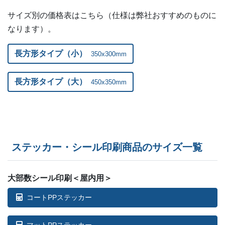
57部
¥
67,122
サイズ別の価格表はこちら（仕様は弊社おすすめのものに
なります）。
58部
¥
68,134
59部
¥
69,157
長方形タイプ（小）
350x300mm
60部
¥
70,169
長方形タイプ（大）
450x350mm
61部
¥
71,181
62部
¥
72,193
63部
¥
73,205
ステッカー・シール印刷商品のサイズ一覧
64部
¥
74,217
大部数シール印刷＜屋内用＞
65部
¥
75,229
コートPPステッカー
66部
¥
76,230
マットPPステッカー