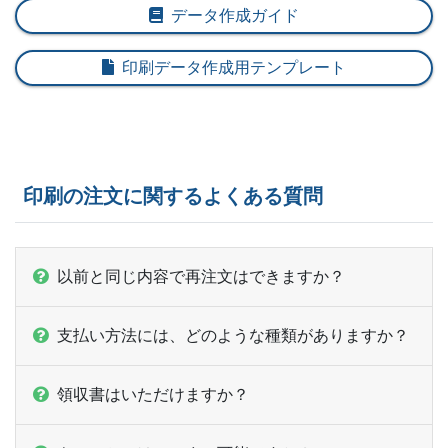
データ作成ガイド
37部
¥
45,309
印刷データ作成用テンプレート
38部
¥
46,387
39部
¥
47,476
40部
¥
48,565
印刷の注文に関するよくある質問
41部
¥
49,643
42部
¥
50,732
以前と同じ内容で再注文はできますか？
43部
¥
51,821
支払い方法には、どのような種類がありますか？
44部
¥
52,899
45部
¥
53,988
領収書はいただけますか？
46部
¥
55,077