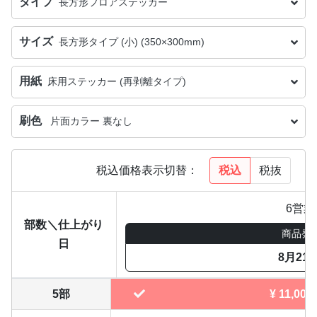
タイプ
長方形フロアステッカー
サイズ
長方形タイプ (小) (350×300mm)
用紙
床用ステッカー (再剥離タイプ)
刷色
片面カラー 裏なし
税込
税抜
税込価格表示切替：
6営業
部数＼仕上がり
商品発
日
8月21
5部
¥
11,000