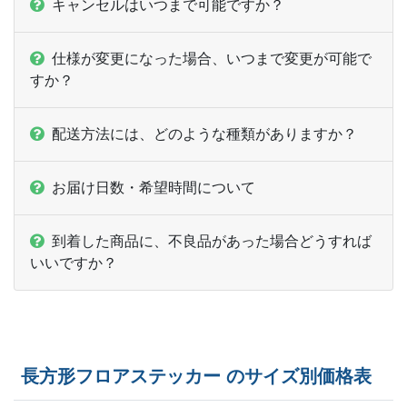
キャンセルはいつまで可能ですか？
47部
¥
56,155
仕様が変更になった場合、いつまで変更が可能で
48部
¥
57,244
すか？
49部
¥
58,333
配送方法には、どのような種類がありますか？
50部
¥
59,939
51部
¥
60,962
お届け日数・希望時間について
52部
¥
61,996
到着した商品に、不良品があった場合どうすれば
53部
¥
63,019
いいですか？
54部
¥
64,053
55部
¥
65,076
長方形フロアステッカー のサイズ別価格表
56部
¥
66,099