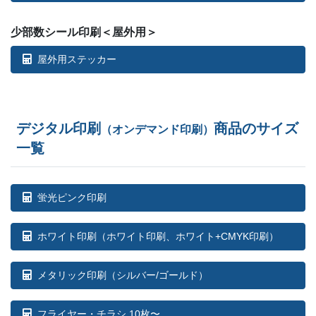
78部
¥
88,165
少部数シール印刷＜屋外用＞
屋外用ステッカー
79部
¥
89,144
80部
¥
90,123
81部
¥
91,102
デジタル印刷
商品のサイズ
（オンデマンド印刷）
一覧
82部
¥
92,081
83部
¥
93,060
蛍光ピンク印刷
84部
¥
94,039
ホワイト印刷
（ホワイト印刷、ホワイト+CMYK印刷）
85部
¥
95,007
メタリック印刷（シルバー/ゴールド）
86部
¥
95,975
87部
¥
96,943
フライヤー・チラシ 10枚〜