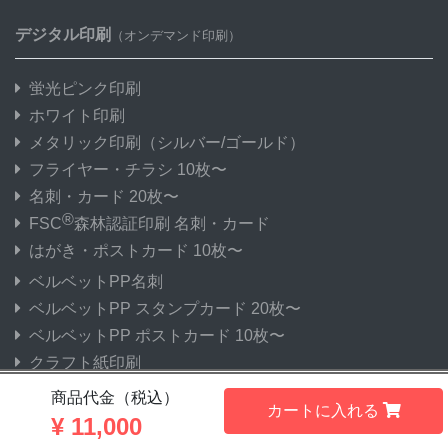
デジタル印刷
（オンデマンド印刷）
蛍光ピンク印刷
ホワイト印刷
メタリック印刷
（シルバー/ゴールド）
フライヤー・チラシ 10枚〜
名刺・カード 20枚〜
®
FSC
森林認証印刷 名刺・カード
はがき・ポストカード 10枚〜
ベルベットPP名刺
ベルベットPP スタンプカード 20枚〜
ベルベットPP ポストカード 10枚〜
クラフト紙印刷
郵便はがき
商品代金（税込）
カートに入れる
中綴じ冊子 1冊〜
¥
11,000
インクジェット ポスター 1〜9枚