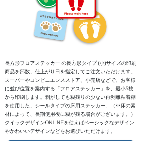
27部
¥
35,233
28部
¥
36,366
29部
¥
37,488
30部
¥
37,708
長方形フロアステッカー の
長方形タイプ (小)
サイズの印刷
31部
¥
38,797
商品を部数、仕上がり日を指定してご注文いただけます。
スーパーやコンビニエンスストア、小売店などで、お客様
32部
¥
39,875
に並び位置を案内する「フロアステッカー」を、最小5枚
33部
¥
40,964
から印刷します。剥がしても糊残りの少ない再剥離粘着糊
を使用した、シールタイプの床用ステッカー。（※床の素
34部
¥
42,053
材によって、長期使用後に糊が残る場合がございます。）
クイックデザインONLINEを使えばベーシックなデザイン
35部
¥
43,131
やかわいいデザインなどをお選びいただけます。
36部
¥
44,220