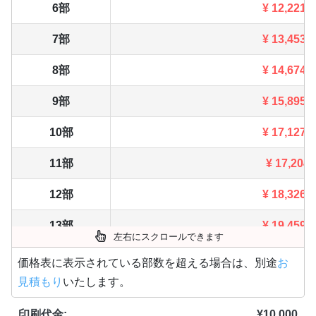
6部
¥
12,221
7部
¥
13,453
8部
¥
14,674
9部
¥
15,895
10部
¥
17,127
11部
¥
17,204
12部
¥
18,326
13部
¥
19,459
左右にスクロールできます
14部
¥
20,581
価格表に表示されている部数を超える場合は、別途
お
見積もり
いたします。
15部
¥
21,703
印刷代金:
¥
10,000