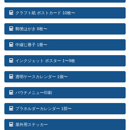
98部
¥
107,503
クラフト紙 ポストカード 10枚〜
99部
¥
108,449
郵便はがき 8枚〜
100部
¥
109,395
中綴じ冊子 1冊〜
インクジェット ポスター 1〜9枚
透明ケースカレンダー 1個〜
パウチメニュー印刷
プラホルダーカレンダー 1部〜
屋外用ステッカー