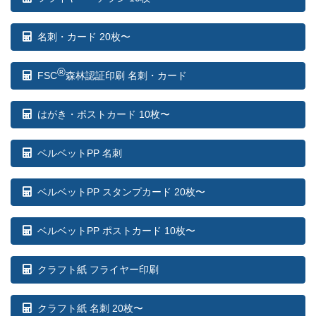
88部
¥
97,911
名刺・カード 20枚〜
89部
¥
98,879
®
FSC
森林認証印刷 名刺・カード
90部
¥
99,847
はがき・ポストカード 10枚〜
91部
¥
100,804
92部
¥
101,772
ベルベットPP 名刺
93部
¥
102,729
ベルベットPP スタンプカード 20枚〜
94部
¥
103,686
ベルベットPP ポストカード 10枚〜
95部
¥
104,643
クラフト紙 フライヤー印刷
96部
¥
105,600
97部
¥
106,546
クラフト紙 名刺 20枚〜