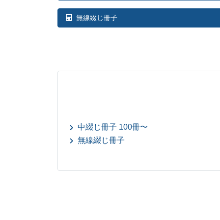
無線綴じ冊子
中綴じ冊子 100冊〜
無線綴じ冊子