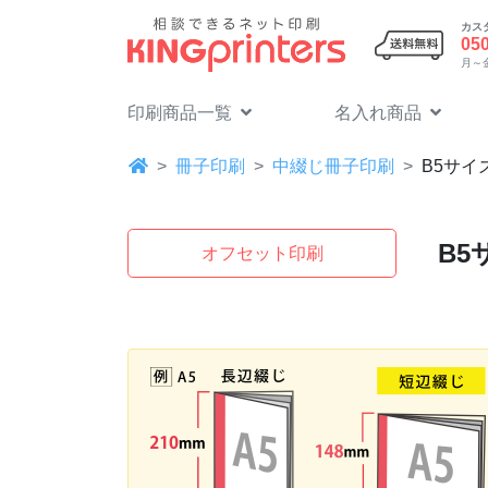
カス
05
月～金 
印刷商品一覧
名入れ商品
冊子印刷
中綴じ冊子印刷
B5
サイズ
B5
オフセット印刷