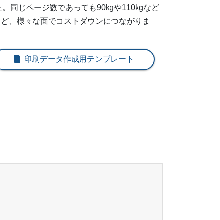
¥
65,021
@ 26
同じページ数であっても90kgや110kgなど
など、様々な面でコストダウンにつながりま
¥
72,611
@ 24.2
。
¥
79,651
@ 22.8
印刷データ作成用テンプレート
¥
81,972
@ 20.5
¥
83,336
@ 18.5
¥
84,645
@ 16.9
¥
89,375
@ 16.3
¥
94,127
@ 15.7
¥
98,857
@ 15.2
¥
103,609
@ 14.8
¥
108,350
@ 14.4