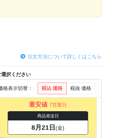
注文方法について詳しくはこちら
ご選択ください
税込
価格
税抜
価格
価格表示切替：
最安値
7営業日
商品発送日
8月21日
(金)