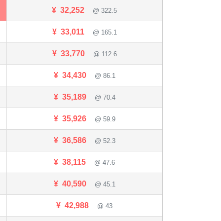
¥
32,252
@ 322.5
¥
33,011
@ 165.1
¥
33,770
@ 112.6
¥
34,430
@ 86.1
¥
35,189
@ 70.4
¥
35,926
@ 59.9
¥
36,586
@ 52.3
¥
38,115
@ 47.6
¥
40,590
@ 45.1
¥
42,988
@ 43