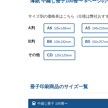
薄紙 中綴じ冊子100冊〜 8ページ
サイズ別の価格表はこちら（仕様は弊社おす
A判
A6
A5
105x148mm
148x210m
B判
B6
B5
128x182mm
182x257m
その他
CD
120x120mm
冊子印刷商品のサイズ一覧
中綴じ冊子 100冊〜