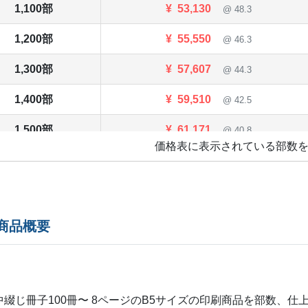
1,100部
¥
53,130
@ 48.3
1,200部
¥
55,550
@ 46.3
1,300部
¥
57,607
@ 44.3
1,400部
¥
59,510
@ 42.5
1,500部
¥
61,171
@ 40.8
価格表に表示されている部数
1,600部
¥
62,832
@ 39.3
1,700部
¥
64,229
@ 37.8
1,800部
¥
65,637
@ 36.5
の商品概要
1,900部
¥
66,781
@ 35.1
2,000部
¥
67,947
@ 34
中綴じ冊子100冊〜 8ページの
B5
サイズの印刷商品を部数、仕