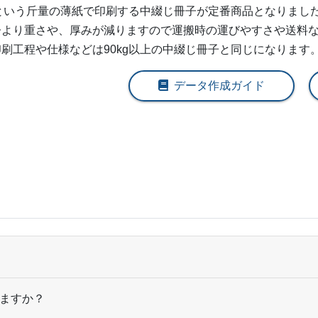
2,500部
¥
76,472
@ 30.6
gという斤量の薄紙で印刷する中綴じ冊子が定番商品となりました。
子より重さや、厚みが減りますので運搬時の運びやすさや送料
3,000部
¥
85,415
@ 28.5
刷工程や仕様などは90kg以上の中綴じ冊子と同じになります
3,500部
¥
93,720
@ 26.8
データ作成ガイド
4,000部
¥
96,459
@ 24.1
4,500部
¥
98,054
@ 21.8
5,000部
¥
99,572
@ 19.9
5,500部
¥
105,160
@ 19.1
6,000部
¥
110,737
@ 18.5
6,500部
¥
116,314
@ 17.9
7,000部
¥
121,891
@ 17.4
ますか？
7,500部
¥
127,468
@ 17