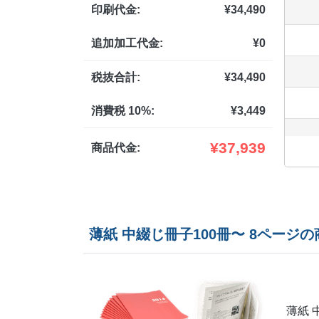
印刷代金:
¥
34,490
追加加工代金:
¥
0
税抜合計:
¥
34,490
消費税 10%:
¥
3,449
¥
37,939
商品代金:
薄紙 中綴じ冊子100冊〜 8ページ
薄紙 