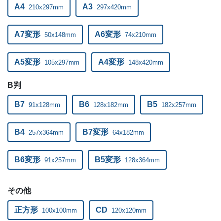
A4
A3
210x297mm
297x420mm
ー
ー
34,000部
A7変形
A6変形
ー
ー
50x148mm
74x210mm
35,000部
ー
ー
36,000部
A5変形
A4変形
105x297mm
148x420mm
ー
ー
37,000部
B判
ー
ー
38,000部
B7
B6
B5
91x128mm
128x182mm
182x257mm
ー
ー
39,000部
B4
B7変形
257x364mm
64x182mm
ー
ー
40,000部
B6変形
B5変形
91x257mm
128x364mm
その他
正方形
CD
100x100mm
120x120mm