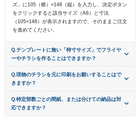
ー
16,500部
¥
25,960
ズ」に105（横）×148（縦）を入力し、決定ボタン
をクリックすると該当サイズ（A6）と寸法
ー
17,000部
¥
26,631
（105×148）が表示されますので、そのままご注文
ー
を進めてください。
17,500部
¥
27,511
ー
18,000部
¥
27,940
Q.テンプレートに無い「特寸サイズ」でフライヤ
ー
ーやチラシを作ることはできますか？
18,500部
¥
28,622
ー
19,000部
¥
29,381
Q.現物のチラシを元に印刷をお願いすることはで
きますか？
ー
19,500部
¥
29,843
ー
Q.特定部数ごとの間紙、または分けての納品は対
20,000部
¥
30,844
応できますか？
ー
20,500部
¥
31,405
ー
21,000部
¥
31,955
ー