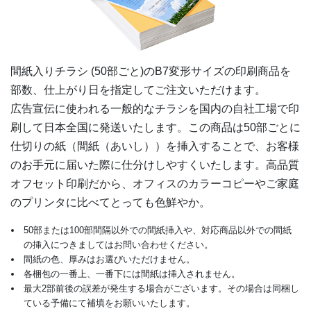
6,500部
¥
14,300
¥
12,76
@ 2.2
7,000部
¥
15,059
¥
13,431
@ 2.2
間紙入りチラシ (50部ごと)の
B7変形
サイズの印刷商品を
7,500部
¥
15,532
¥
13,860
@ 2.1
部数、仕上がり日を指定してご注文いただけます。
広告宣伝に使われる一般的なチラシを国内の自社工場で印
8,000部
¥
16,566
¥
14,751
@ 2.1
刷して日本全国に発送いたします。この商品は50部ごとに
8,500部
¥
17,204
¥
15,312
@ 2
仕切りの紙（間紙（あいし））を挿入することで、お客様
のお手元に届いた際に仕分けしやすくいたします。高品質
9,000部
¥
18,194
¥
16,192
@ 2
オフセット印刷だから、オフィスのカラーコピーやご家庭
のプリンタに比べてとっても色鮮やか。
9,500部
¥
18,832
¥
16,742
@ 2
50部または100部間隔以外での間紙挿入や、対応商品以外での間紙
10,000部
¥
19,437
¥
17,303
@ 1.9
の挿入につきましてはお問い合わせください。
間紙の色、厚みはお選びいただけません。
10,500部
¥
20,471
¥
18,194
@ 1.9
各梱包の一番上、一番下には間紙は挿入されません。
最大2部前後の誤差が発生する場合がございます。その場合は同梱し
11,000部
¥
21,109
¥
18,755
@ 1.9
ている予備にて補填をお願いいたします。