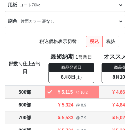
用紙
コート70kg
刷色
片面カラー 裏なし
税込
税抜
税込価格表示切替：
最短納期
オススメ
1営業日
部数＼仕上がり
商品発送日
商品発
日
8月8日
8月10日
(土)
500部
¥
5,115
¥
4,664
@ 10.2
600部
¥
5,324
¥
4,840
@ 8.9
700部
¥
5,533
¥
5,027
@ 7.9