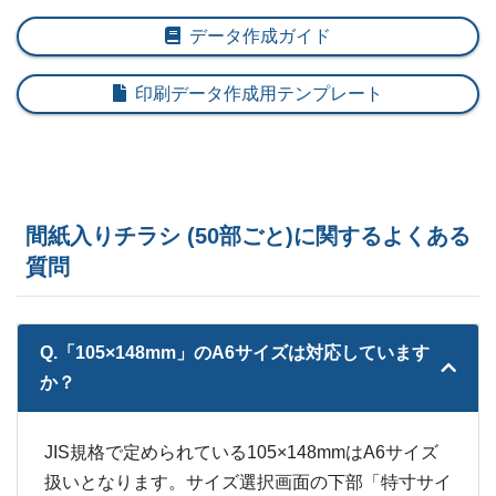
11,500部
¥
21,582
¥
19,195
@ 1.9
データ作成ガイド
12,000部
¥
22,583
¥
20,064
@ 1.9
印刷データ作成用テンプレート
12,500部
¥
23,199
¥
20,614
@ 1.9
13,000部
¥
23,826
¥
21,175
@ 1.8
13,500部
¥
25,014
¥
22,198
@ 1.9
間紙入りチラシ (50部ごと)に関するよくある
質問
14,000部
¥
25,355
¥
22,517
@ 1.8
14,500部
¥
26,510
¥
23,518
@ 1.8
Q.「105×148mm」のA6サイズは対応しています
15,000部
¥
27,115
¥
24,068
@ 1.8
か？
ー
15,500部
¥
24,508
JIS規格で定められている105×148mmはA6サイズ
ー
16,000部
¥
25,509
扱いとなります。サイズ選択画面の下部「特寸サイ