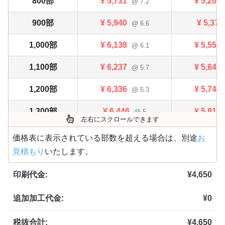
800部
¥
5,731
¥
5,203
@ 7.2
900部
¥
5,940
¥
5,379
@ 6.6
1,000部
¥
6,138
¥
5,555
@ 6.1
1,100部
¥
6,237
¥
5,643
@ 5.7
1,200部
¥
6,336
¥
5,742
@ 5.3
1,300部
¥
6,446
¥
5,819
@ 5
左右にスクロールできます
1,400部
¥
6,545
¥
5,918
@ 4.7
価格表に表示されている部数を超える場合は、別途
お
見積もり
いたします。
1,500部
¥
6,633
¥
6,006
@ 4.4
印刷代金:
¥
4,650
1,600部
¥
6,765
¥
6,116
@ 4.2
追加加工代金:
¥
0
1,700部
¥
6,875
¥
6,226
@ 4
1,800部
¥
7,007
¥
6,336
税抜合計:
¥
4,650
@ 3.9