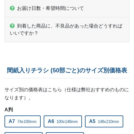
お届け日数・希望時間について
ー
ー
27,000部
ー
ー
27,500部
到着した商品に、不良品があった場合どうすれば
いいですか？
ー
ー
28,000部
ー
ー
28,500部
ー
ー
29,000部
間紙入りチラシ (50部ごと)のサイズ別価格表
ー
ー
29,500部
ー
ー
サイズ別の価格表はこちら（仕様は弊社おすすめのものに
30,000部
なります）。
ー
ー
31,000部
A判
ー
ー
32,000部
A7
A6
A5
74x100mm
100x148mm
148x210mm
ー
ー
33,000部