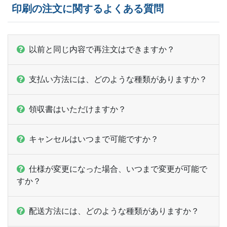
21,500部
¥
32,835
印刷の注文に関するよくある質問
ー
22,000部
¥
33,275
ー
22,500部
¥
33,825
以前と同じ内容で再注文はできますか？
ー
23,000部
¥
34,826
支払い方法には、どのような種類がありますか？
ー
23,500部
¥
35,277
領収書はいただけますか？
ー
24,000部
¥
35,827
ー
24,500部
¥
36,707
キャンセルはいつまで可能ですか？
ー
25,000部
¥
37,257
仕様が変更になった場合、いつまで変更が可能で
ー
ー
すか？
25,500部
ー
ー
26,000部
配送方法には、どのような種類がありますか？
ー
ー
26,500部