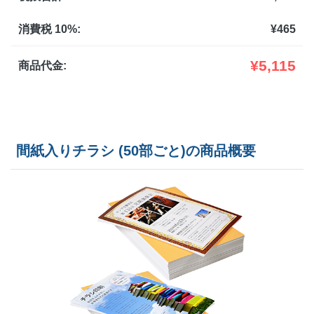
1,900部
¥
7,128
¥
6,446
@ 3.8
消費税 10%:
¥
465
2,000部
¥
7,249
¥
6,545
@ 3.6
¥
5,115
商品代金:
2,500部
¥
8,404
¥
7,546
@ 3.4
3,000部
¥
9,031
¥
8,107
@ 3
間紙入りチラシ (50部ごと)の商品概要
3,500部
¥
9,911
¥
8,877
@ 2.8
4,000部
¥
10,527
¥
9,438
@ 2.6
4,500部
¥
11,154
¥
9,988
@ 2.5
5,000部
¥
12,188
¥
10,879
@ 2.4
5,500部
¥
12,804
¥
11,440
@ 2.3
6,000部
¥
13,277
¥
11,86
@ 2.2