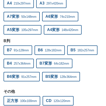
A4
A3
210x297mm
297x420mm
ー
ー
34,000部
A7変形
A6変形
ー
ー
50x148mm
74x210mm
35,000部
ー
ー
36,000部
A5変形
A4変形
105x297mm
148x420mm
ー
ー
37,000部
B判
ー
ー
38,000部
B7
B6
B5
91x128mm
128x182mm
182x257mm
ー
ー
39,000部
B4
B7変形
257x364mm
64x182mm
ー
ー
40,000部
B6変形
B5変形
91x257mm
128x364mm
その他
正方形
CD
100x100mm
120x120mm