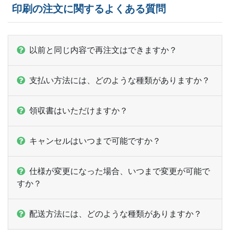
21,500部
¥
45,595
印刷の注文に関するよくある質問
ー
22,000部
¥
46,222
ー
22,500部
¥
47,146
以前と同じ内容で再注文はできますか？
ー
23,000部
¥
48,378
支払い方法には、どのような種類がありますか？
ー
23,500部
¥
48,994
領収書はいただけますか？
ー
24,000部
¥
49,940
ー
24,500部
¥
51,183
キャンセルはいつまで可能ですか？
ー
25,000部
¥
51,788
仕様が変更になった場合、いつまで変更が可能で
ー
ー
すか？
25,500部
ー
ー
26,000部
配送方法には、どのような種類がありますか？
ー
ー
26,500部