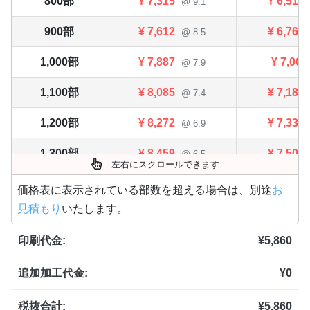
800部
¥
7,315
¥
6,512
@ 9.1
900部
¥
7,612
¥
6,765
@ 8.5
1,000部
¥
7,887
¥
7,007
@ 7.9
1,100部
¥
8,085
¥
7,183
@ 7.4
1,200部
¥
8,272
¥
7,337
@ 6.9
1,300部
¥
8,459
¥
7,502
@ 6.5
左右にスクロールできます
1,400部
¥
8,657
¥
7,678
@ 6.2
価格表に表示されている部数を超える場合は、別途
お
見積もり
いたします。
1,500部
¥
8,844
¥
7,843
@ 5.9
印刷代金:
¥
5,860
1,600部
¥
9,009
¥
7,986
@ 5.6
追加加工代金:
¥
0
1,700部
¥
9,174
¥
8,129
@ 5.4
1,800部
¥
9,339
¥
8,272
税抜合計:
¥
5,860
@ 5.2