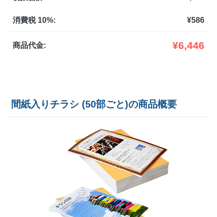
1,900部
¥
9,504
¥
8,415
@ 5
消費税 10%:
¥
586
2,000部
¥
9,658
¥
8,558
@ 4.8
¥
6,446
商品代金:
2,500部
¥
10,967
¥
9,691
@ 4.4
3,000部
¥
12,045
¥
10,615
@ 4
間紙入りチラシ (50部ごと)の商品概要
3,500部
¥
13,596
¥
11,957
@ 3.9
4,000部
¥
14,300
¥
12,584
@ 3.6
4,500部
¥
15,268
¥
13,40
@ 3.4
5,000部
¥
16,819
¥
14,740
@ 3.4
5,500部
¥
17,523
¥
15,378
@ 3.2
6,000部
¥
18,194
¥
15,972
@ 3