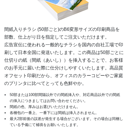
6,500部
¥
19,778
¥
17,325
@ 3
7,000部
¥
20,735
¥
18,150
@ 3
間紙入りチラシ (50部ごと)の
B6変形
サイズの印刷商品を
7,500部
¥
21,428
¥
18,777
@ 2.9
部数、仕上がり日を指定してご注文いただけます。
広告宣伝に使われる一般的なチラシを国内の自社工場で印
8,000部
¥
22,990
¥
20,119
@ 2.9
刷して日本全国に発送いたします。この商品は50部ごとに
8,500部
¥
23,936
¥
20,933
@ 2.8
仕切りの紙（間紙（あいし））を挿入することで、お客様
のお手元に届いた際に仕分けしやすくいたします。高品質
9,000部
¥
25,509
¥
22,275
@ 2.8
オフセット印刷だから、オフィスのカラーコピーやご家庭
のプリンタに比べてとっても色鮮やか。
9,500部
¥
26,202
¥
22,891
@ 2.8
50部または100部間隔以外での間紙挿入や、対応商品以外での間紙
10,000部
¥
27,159
¥
23,727
@ 2.7
の挿入につきましてはお問い合わせください。
間紙の色、厚みはお選びいただけません。
10,500部
¥
28,699
¥
25,047
@ 2.7
各梱包の一番上、一番下には間紙は挿入されません。
最大2部前後の誤差が発生する場合がございます。その場合は同梱し
11,000部
¥
29,414
¥
25,674
@ 2.7
ている予備にて補填をお願いいたします。