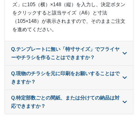
ー
16,500部
¥
35,904
ズ」に105（横）×148（縦）を入力し、決定ボタン
をクリックすると該当サイズ（A6）と寸法
ー
17,000部
¥
36,839
（105×148）が表示されますので、そのままご注文
ー
を進めてください。
17,500部
¥
38,170
ー
18,000部
¥
38,786
Q.テンプレートに無い「特寸サイズ」でフライヤ
ー
ーやチラシを作ることはできますか？
18,500部
¥
39,611
ー
19,000部
¥
40,854
Q.現物のチラシを元に印刷をお願いすることはで
きますか？
ー
19,500部
¥
41,569
ー
Q.特定部数ごとの間紙、または分けての納品は対
20,000部
¥
42,812
応できますか？
ー
20,500部
¥
43,527
ー
21,000部
¥
44,352
ー