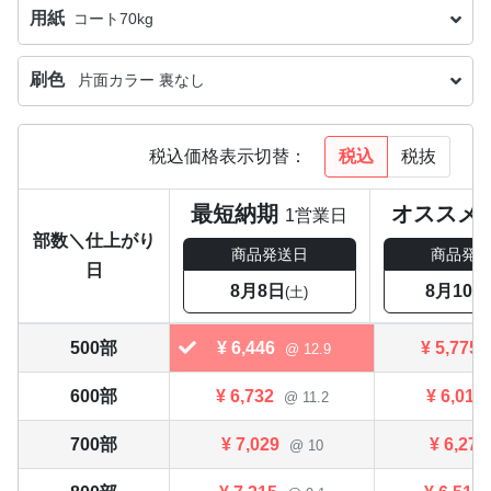
用紙
コート70kg
刷色
片面カラー 裏なし
税込
税抜
税込価格表示切替：
最短納期
オススメ
1営業日
部数＼仕上がり
商品発送日
商品発
日
8月8日
8月10日
(土)
500部
¥
6,446
¥
5,775
@ 12.9
600部
¥
6,732
¥
6,017
@ 11.2
700部
¥
7,029
¥
6,270
@ 10