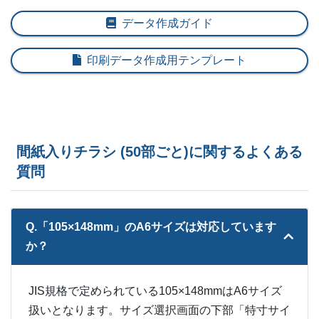
11,500部
¥
30,360
¥
26,510
@ 2.6
データ作成ガイド
12,000部
¥
31,801
¥
27,742
@ 2.7
印刷データ作成用テンプレート
12,500部
¥
32,626
¥
28,468
@ 2.6
13,000部
¥
33,583
¥
29,293
@ 2.6
13,500部
¥
34,760
¥
30,327
@ 2.6
間紙入りチラシ (50部ごと)に関するよくある
質問
14,000部
¥
35,827
¥
31,240
@ 2.6
14,500部
¥
37,400
¥
32,593
@ 2.6
Q.「105×148mm」のA6サイズは対応しています
15,000部
¥
37,972
¥
33,110
@ 2.5
か？
ー
15,500部
¥
34,034
JIS規格で定められている105×148mmはA6サイズ
ー
16,000部
¥
35,376
扱いとなります。サイズ選択画面の下部「特寸サイ