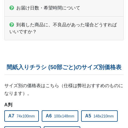
お届け日数・希望時間について
ー
ー
27,000部
ー
ー
27,500部
到着した商品に、不良品があった場合どうすれば
いいですか？
ー
ー
28,000部
ー
ー
28,500部
ー
ー
29,000部
間紙入りチラシ (50部ごと)のサイズ別価格表
ー
ー
29,500部
ー
ー
サイズ別の価格表はこちら（仕様は弊社おすすめのものに
30,000部
なります）。
ー
ー
31,000部
A判
ー
ー
32,000部
A7
A6
A5
74x100mm
100x148mm
148x210mm
ー
ー
33,000部