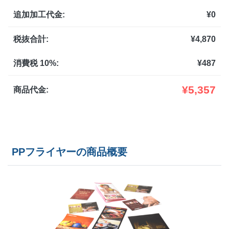
追加加工代金:
¥
0
1,300部
¥
10,549
@ 8.1
1,400部
¥
10,923
税抜合計:
¥
4,870
@ 7.8
1,500部
¥
11,297
@ 7.5
消費税 10%:
¥
487
1,600部
¥
11,759
@ 7.3
¥
5,357
商品代金:
1,700部
¥
12,221
@ 7.2
1,800部
¥
12,683
@ 7
PPフライヤーの商品概要
1,900部
¥
13,145
@ 6.9
2,000部
¥
13,596
@ 6.8
2,500部
¥
16,159
@ 6.5
3,000部
¥
18,172
@ 6.1