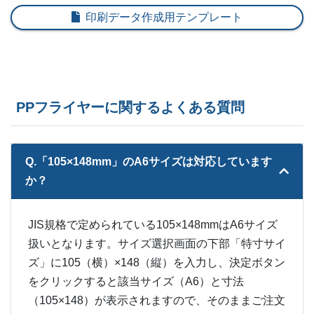
8,500部
¥
43,252
@ 5.1
印刷データ作成用テンプレート
9,000部
¥
45,551
@ 5.1
9,500部
¥
47,971
@ 5
10,000部
¥
50,127
@ 5
PPフライヤーに関するよくある質問
10,500部
¥
52,437
@ 5
Q.「105×148mm」のA6サイズは対応しています
11,000部
¥
54,857
@ 5
か？
11,500部
¥
57,024
@ 5
JIS規格で定められている105×148mmはA6サイズ
12,000部
¥
59,180
@ 4.9
扱いとなります。サイズ選択画面の下部「特寸サイ
12,500部
¥
61,589
@ 4.9
ズ」に105（横）×148（縦）を入力し、決定ボタン
をクリックすると該当サイズ（A6）と寸法
13,000部
¥
63,888
@ 4.9
（105×148）が表示されますので、そのままご注文