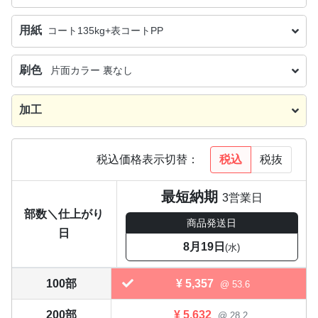
用紙
コート135kg+表コートPP
刷色
片面カラー 裏なし
加工
税込
税抜
税込価格表示切替：
最短納期
3営業日
部数＼仕上がり
商品発送日
日
8月19日
(水)
100部
¥
5,357
@ 53.6
200部
¥
5,632
@ 28.2