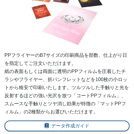
3,500部
¥
20,339
@ 5.8
4,000部
¥
23,034
@ 5.8
4,500部
¥
25,058
@ 5.6
5,000部
¥
27,203
@ 5.4
PPフライヤーの
B7
サイズの印刷商品を部数、仕上がり日
5,500部
¥
29,766
@ 5.4
を指定してご注文いただけます。
紙の表面もしくは両面に透明のPPフィルムを圧着したチ
6,000部
¥
31,933
@ 5.3
ラシやフライヤー、折パンフレットなどを100枚の小ロッ
6,500部
¥
34,342
@ 5.3
トから格安で印刷いたします。ツルツルした手触りと光を
反射するほどの強い光沢を放つ「コートPPフィルム」、
7,000部
¥
36,498
@ 5.2
スムースな手触りとツヤ消し効果が特徴の「マットPPフ
ィルム」の2種類からお選びいただけます。
7,500部
¥
38,819
@ 5.2
8,000部
¥
41,228
データ作成ガイド
@ 5.2