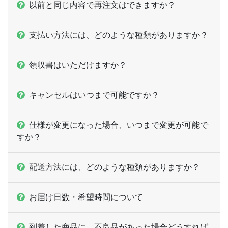
@ 4.8
以前と同じ内容で再注文はできますか？
19,000部
¥
91,003
@ 4.8
支払い方法には、どのような種類がありますか？
19,500部
¥
93,687
@ 4.8
領収書はいただけますか？
20,000部
¥
95,601
@ 4.8
キャンセルはいつまで可能ですか？
仕様が変更になった場合、いつまで変更が可能で
すか？
配送方法には、どのような種類がありますか？
お届け日数・希望時間について
到着した商品に、不良品があった場合どうすれば