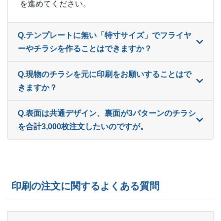
を進めてください。
13,500部
¥
66,451
@ 4.9
14,000部
¥
68,464
@ 4.9
Q.テンプレートに無い「特寸サイズ」でフライヤ
14,500部
¥
70,752
@ 4.9
ーやチラシを作ることはできますか？
15,000部
¥
73,062
@ 4.9
Q.現物のチラシを元に印刷をお願いすることはで
きますか？
15,500部
¥
75,218
@ 4.9
16,000部
¥
77,374
Q.表面は共通デザイン、裏面が3パターンのチラシ
@ 4.8
を合計3,000枚注文したいのですが。
16,500部
¥
79,937
@ 4.8
17,000部
¥
82,104
@ 4.8
17,500部
¥
84,128
@ 4.8
印刷の注文に関するよくある質問
18,000部
¥
86,812
@ 4.8
18,500部
¥
88,836