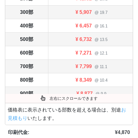
300部
¥
5,907
@ 19.7
400部
¥
6,457
@ 16.1
500部
¥
6,732
@ 13.5
600部
¥
7,271
@ 12.1
700部
¥
7,799
@ 11.1
800部
¥
8,349
@ 10.4
900部
¥
8,877
@ 9.9
左右にスクロールできます
1,000部
¥
9,405
@ 9.4
価格表に表示されている部数を超える場合は、別途
お
見積もり
いたします。
1,100部
¥
9,790
@ 8.9
印刷代金:
¥
4,870
1,200部
¥
10,164
@ 8.5