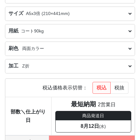
サイズ
A5x3倍 (210×441mm)
用紙
コート90kg
刷色
両面カラー
加工
Z折
税込
税抜
税込価格表示切替：
最短納期
2営業日
部数＼仕上がり
商品発送日
日
8月12日
(水)