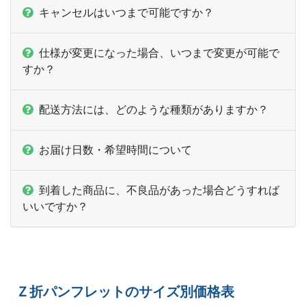
キャンセルはいつまで可能ですか？
13,000部
¥
101,343
@ 7.8
13,500部
¥
104,808
@ 7.8
仕様が変更になった場合、いつまで変更が可能で
すか？
14,000部
¥
108,394
@ 7.7
14,500部
¥
111,859
@ 7.7
配送方法には、どのような種類がありますか？
15,000部
¥
115,445
@ 7.7
お届け日数・希望時間について
15,500部
¥
118,910
@ 7.7
到着した商品に、不良品があった場合どうすれば
16,000部
¥
122,507
@ 7.7
いいですか？
16,500部
¥
125,972
@ 7.6
17,000部
¥
129,415
@ 7.6
17,500部
¥
133,166
@ 7.6
Ｚ折パンフレットのサイズ別価格表