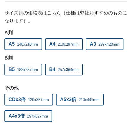
18,000部
¥
136,631
@ 7.6
サイズ別の価格表はこちら（仕様は弊社おすすめのものに
18,500部
¥
140,217
@ 7.6
なります）。
19,000部
¥
143,682
@ 7.6
A判
19,500部
¥
147,279
@ 7.6
A5
A4
A3
148x210mm
210x297mm
297x420mm
20,000部
¥
150,733
@ 7.5
B判
20,500部
¥
157,135
@ 7.7
B5
B4
182x257mm
257x364mm
21,000部
¥
160,721
@ 7.7
その他
21,500部
¥
164,175
@ 7.6
CDx3倍
A5x3倍
120x357mm
210x441mm
22,000部
¥
167,772
@ 7.6
A4x3倍
297x627mm
22,500部
¥
171,237
@ 7.6