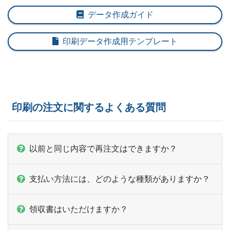
8,000部
¥
67,914
データ作成ガイド
@ 8.5
8,500部
¥
70,455
@ 8.3
印刷データ作成用テンプレート
9,000部
¥
72,985
@ 8.1
9,500部
¥
75,108
@ 7.9
10,000部
¥
77,253
@ 7.7
印刷の注文に関するよくある質問
10,500部
¥
83,633
@ 8
以前と同じ内容で再注文はできますか？
11,000部
¥
87,098
@ 7.9
11,500部
¥
90,827
@ 7.9
支払い方法には、どのような種類がありますか？
12,000部
¥
94,281
@ 7.9
領収書はいただけますか？
12,500部
¥
97,746
@ 7.8