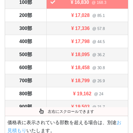
100部
¥
16,830
@ 168.3
200部
¥
17,028
@ 85.1
300部
¥
17,336
@ 57.8
400部
¥
17,798
@ 44.5
500部
¥
18,095
@ 36.2
600部
¥
18,458
@ 30.8
700部
¥
18,799
@ 26.9
800部
¥
19,162
@ 24
900部
¥
19,503
@ 21.7
左右にスクロールできます
1,000部
¥
19,855
@ 19.9
価格表に表示されている部数を超える場合は、別途
お
見積もり
いたします。
1,100部
¥
20,196