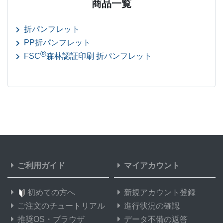
商品一覧
28,500部
¥
213,576
@ 7.5
折パンフレット
29,000部
¥
217,173
PP折パンフレット
@ 7.5
®
FSC
森林認証印刷 折パンフレット
29,500部
¥
220,616
@ 7.5
30,000部
¥
224,224
@ 7.5
31,000部
¥
231,682
@ 7.5
32,000部
¥
239,140
@ 7.5
33,000部
¥
246,598
@ 7.5
ご利用ガイド
マイアカウント
34,000部
¥
254,045
@ 7.5
初めての方へ
新規アカウント登録
35,000部
¥
261,503
@ 7.5
ご注文のチュートリアル
進行状況の確認
36,000部
¥
268,961
@ 7.5
推奨OS・ブラウザ
データ不備の返答