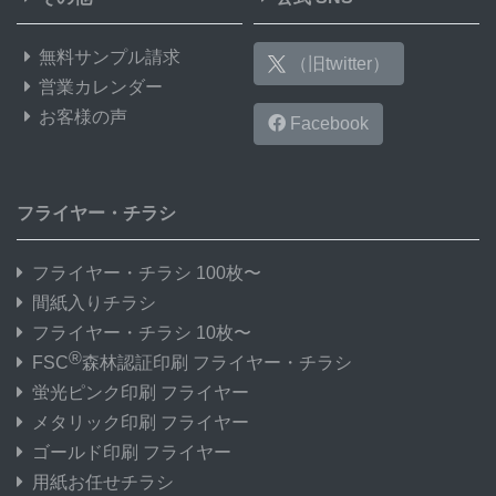
47,000部
¥
350,977
@ 7.5
無料サンプル請求
（旧twitter）
48,000部
¥
358,424
@ 7.5
営業カレンダー
お客様の声
Facebook
49,000部
¥
365,882
@ 7.5
50,000部
¥
373,318
@ 7.5
フライヤー・チラシ
フライヤー・チラシ 100枚〜
間紙入りチラシ
フライヤー・チラシ 10枚〜
®
FSC
森林認証印刷 フライヤー・チラシ
蛍光ピンク印刷 フライヤー
メタリック印刷 フライヤー
ゴールド印刷 フライヤー
用紙お任せチラシ