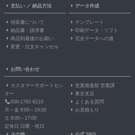
支払い
／
納品方法
データ作成
37,000部
¥
276,419
@ 7.5
領収書について
テンプレート
38,000部
¥
283,866
@ 7.5
納品書・請求書
印刷データ・ソフト
39,000部
¥
291,324
@ 7.5
商品到着後のお願い
完全データへの道
変更・注文キャンセル
40,000部
¥
298,782
@ 7.5
41,000部
¥
306,229
@ 7.5
お問い合わせ
42,000部
¥
313,687
@ 7.5
カスタマーサポートセン
営業推進部 営業課
43,000部
¥
321,156
@ 7.5
ター
東京支店
050-1782-6210
よくある質問
44,000部
¥
328,603
@ 7.5
月～金 9:00～19:00
お見積もり
45,000部
¥
336,061
@ 7.5
土 9:00～17:00
定休日 日曜・祝日
46,000部
¥
343,508
@ 7.5
その他
公式 SNS