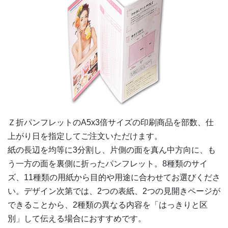
3,000部
¥
34,089
@ 11.4
3,500部
¥
38,214
@ 10.9
4,000部
¥
42,229
@ 10.6
4,500部
¥
45,936
@ 10.2
5,000部
¥
49,533
@ 9.9
Ｚ折パンフレットの
A5x3倍
サイズの印刷商品を部数、仕
5,500部
¥
52,998
@ 9.6
上がり日を指定してご注文いただけます。
紙の長辺を均等に3分割し、片側の面を真ん中方向に、も
6,000部
¥
56,342
@ 9.4
う一方の面を裏側に折ったパンフレット。8種類のサイ
6,500部
¥
59,532
@ 9.2
ズ、11種類の用紙から目的や用途に合わせてお選びくださ
い。デザイン次第では、2つの表紙、2つの見開きページが
7,000部
¥
62,458
@ 8.9
できることから、2種類の異なる内容を「はっきりと区
別」して伝える場合におすすめです。
7,500部
¥
65,241
@ 8.7