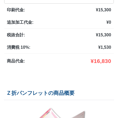
@ 18.4
印刷代金:
¥
15,300
1,200部
¥
20,548
@ 17.1
追加加工代金:
¥
0
1,300部
¥
20,889
@ 16.1
1,400部
¥
21,241
税抜合計:
¥
15,300
@ 15.2
1,500部
¥
21,582
@ 14.4
消費税 10%:
¥
1,530
1,600部
¥
22,385
@ 14
¥
16,830
商品代金:
1,700部
¥
23,188
@ 13.6
1,800部
¥
23,980
@ 13.3
Ｚ折パンフレットの商品概要
1,900部
¥
24,783
@ 13
2,000部
¥
25,575
@ 12.8
2,500部
¥
30,096
@ 12