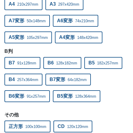
A4
A3
210x297mm
297x420mm
ー
ー
34,000部
A7変形
A6変形
ー
ー
50x148mm
74x210mm
35,000部
ー
ー
36,000部
A5変形
A4変形
105x297mm
148x420mm
ー
ー
37,000部
B判
ー
ー
38,000部
B7
B6
B5
91x128mm
128x182mm
182x257mm
ー
ー
39,000部
B4
B7変形
257x364mm
64x182mm
ー
ー
40,000部
B6変形
B5変形
91x257mm
128x364mm
その他
正方形
CD
100x100mm
120x120mm