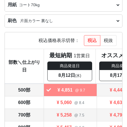
用紙
コート70kg
刷色
片面カラー 裏なし
税込
税抜
税込価格表示切替：
最短納期
オススメ
1営業日
部数＼仕上がり
商品発送日
商品発
日
8月12日
8月17日
(水)
500部
¥
4,851
¥
4,444
@ 9.7
600部
¥
5,060
¥
4,631
@ 8.4
700部
¥
5,258
¥
4,796
@ 7.5