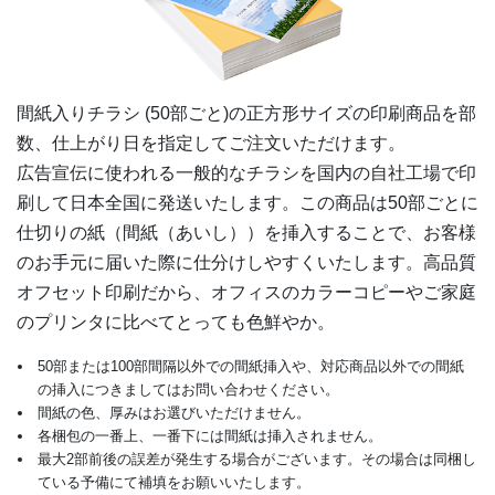
6,500部
¥
13,772
¥
12,309
@ 2.1
7,000部
¥
14,520
¥
12,980
@ 2.1
間紙入りチラシ (50部ごと)の
正方形
サイズの印刷商品を部
7,500部
¥
15,004
¥
13,409
@ 2
数、仕上がり日を指定してご注文いただけます。
広告宣伝に使われる一般的なチラシを国内の自社工場で印
8,000部
¥
15,906
¥
14,201
@ 2
刷して日本全国に発送いたします。この商品は50部ごとに
8,500部
¥
16,643
¥
14,850
@ 2
仕切りの紙（間紙（あいし））を挿入することで、お客様
のお手元に届いた際に仕分けしやすくいたします。高品質
9,000部
¥
17,424
¥
15,532
@ 1.9
オフセット印刷だから、オフィスのカラーコピーやご家庭
のプリンタに比べてとっても色鮮やか。
9,500部
¥
18,172
¥
16,203
@ 1.9
50部または100部間隔以外での間紙挿入や、対応商品以外での間紙
10,000部
¥
18,788
¥
16,753
@ 1.9
の挿入につきましてはお問い合わせください。
間紙の色、厚みはお選びいただけません。
10,500部
¥
19,657
¥
17,523
@ 1.9
各梱包の一番上、一番下には間紙は挿入されません。
最大2部前後の誤差が発生する場合がございます。その場合は同梱し
11,000部
¥
20,295
¥
18,073
@ 1.8
ている予備にて補填をお願いいたします。