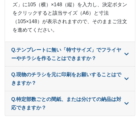
ー
16,500部
¥
25,058
ズ」に105（横）×148（縦）を入力し、決定ボタン
をクリックすると該当サイズ（A6）と寸法
ー
17,000部
¥
25,619
（105×148）が表示されますので、そのままご注文
ー
を進めてください。
17,500部
¥
26,510
ー
18,000部
¥
26,950
Q.テンプレートに無い「特寸サイズ」でフライヤ
ー
ーやチラシを作ることはできますか？
18,500部
¥
27,500
ー
19,000部
¥
28,380
Q.現物のチラシを元に印刷をお願いすることはで
きますか？
ー
19,500部
¥
28,941
ー
Q.特定部数ごとの間紙、または分けての納品は対
20,000部
¥
29,722
応できますか？
ー
20,500部
¥
30,162
ー
21,000部
¥
30,833
ー