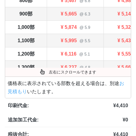
800部
¥
5,467
¥
4,983
@ 6.8
900部
¥
5,665
¥
5,148
@ 6.3
1,000部
¥
5,874
¥
5,324
@ 5.9
1,100部
¥
5,995
¥
5,434
@ 5.5
1,200部
¥
6,116
¥
5,555
@ 5.1
1,300部
¥
6,237
¥
5,665
@ 4.8
左右にスクロールできます
1,400部
¥
6,369
¥
5,775
@ 4.5
価格表に表示されている部数を超える場合は、別途
お
見積もり
いたします。
1,500部
¥
6,479
¥
5,885
@ 4.3
印刷代金:
¥
4,410
1,600部
¥
6,589
¥
5,973
@ 4.1
追加加工代金:
¥
0
1,700部
¥
6,688
¥
6,061
@ 3.9
1,800部
¥
6,787
¥
6,160
税抜合計:
¥
4,410
@ 3.8