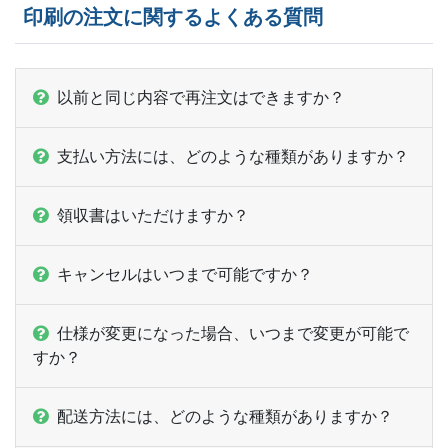
21,500部
¥
31,603
印刷の注文に関するよくある質問
ー
22,000部
¥
32,164
ー
22,500部
¥
32,725
以前と同じ内容で再注文はできますか？
ー
23,000部
¥
33,616
支払い方法には、どのような種類がありますか？
ー
23,500部
¥
34,045
領収書はいただけますか？
ー
24,000部
¥
34,606
ー
24,500部
¥
35,486
キャンセルはいつまで可能ですか？
ー
25,000部
¥
35,937
仕様が変更になった場合、いつまで変更が可能で
ー
ー
すか？
25,500部
ー
ー
26,000部
配送方法には、どのような種類がありますか？
ー
ー
26,500部