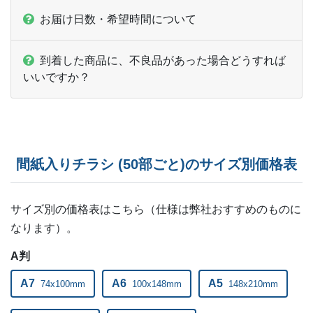
お届け日数・希望時間について
ー
ー
27,000部
ー
ー
27,500部
到着した商品に、不良品があった場合どうすれば
いいですか？
ー
ー
28,000部
ー
ー
28,500部
ー
ー
29,000部
間紙入りチラシ (50部ごと)のサイズ別価格表
ー
ー
29,500部
ー
ー
サイズ別の価格表はこちら（仕様は弊社おすすめのものに
30,000部
なります）。
ー
ー
31,000部
A判
ー
ー
32,000部
A7
A6
A5
74x100mm
100x148mm
148x210mm
ー
ー
33,000部