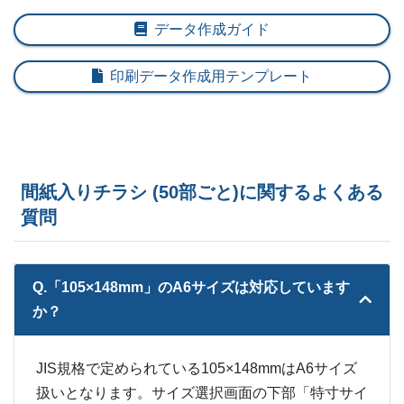
11,500部
¥
20,911
¥
18,634
@ 1.8
データ作成ガイド
12,000部
¥
21,802
¥
19,415
@ 1.8
印刷データ作成用テンプレート
12,500部
¥
22,297
¥
19,855
@ 1.8
13,000部
¥
23,023
¥
20,504
@ 1.8
13,500部
¥
23,925
¥
21,285
@ 1.8
間紙入りチラシ (50部ごと)に関するよくある
質問
14,000部
¥
24,420
¥
21,736
@ 1.7
14,500部
¥
25,575
¥
22,737
@ 1.8
Q.「105×148mm」のA6サイズは対応しています
15,000部
¥
26,059
¥
23,188
@ 1.7
か？
ー
15,500部
¥
23,617
JIS規格で定められている105×148mmはA6サイズ
ー
16,000部
¥
24,629
扱いとなります。サイズ選択画面の下部「特寸サイ