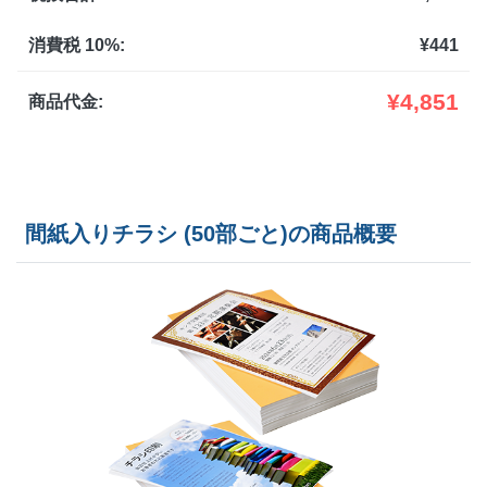
1,900部
¥
6,897
¥
6,248
@ 3.6
消費税 10%:
¥
441
2,000部
¥
6,985
¥
6,325
@ 3.5
¥
4,851
商品代金:
2,500部
¥
8,019
¥
7,227
@ 3.2
3,000部
¥
8,503
¥
7,667
@ 2.8
間紙入りチラシ (50部ごと)の商品概要
3,500部
¥
9,504
¥
8,547
@ 2.7
4,000部
¥
10,131
¥
9,097
@ 2.5
4,500部
¥
10,747
¥
9,658
@ 2.4
5,000部
¥
11,638
¥
10,439
@ 2.3
5,500部
¥
12,276
¥
10,98
@ 2.2
6,000部
¥
12,870
¥
11,528
@ 2.1