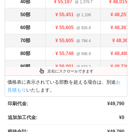
40部
¥
55,187
¥
48,015
@ 1,379.7
@
50部
¥
55,451
¥
48,257
@ 1,109
60部
¥
55,605
¥
48,367
@ 926.8
70部
¥
55,605
¥
48,367
@ 794.4
80部
¥
55,748
¥
48,488
@ 696.9
90部
¥
56,001
¥
48,730
@ 622.2
左右にスクロールできます
100部
¥
56,144
¥
48,851
@ 561.4
価格表に表示されている部数を超える場合は、別途
お
見積もり
いたします。
200部
¥
57,794
¥
50,259
@ 289
印刷代金:
¥
49,790
300部
¥
58,476
¥
50,875
@ 194.9
追加加工代金:
¥
0
400部
¥
58,476
¥
50,875
@ 146.2
500部
¥
62,722
¥
54,560
税抜合計:
¥
49,790
@ 125.4