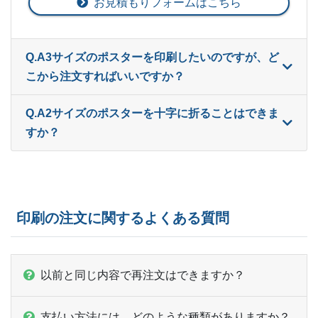
お見積もりフォームはこちら
ー
ー
6,000部
ー
ー
6,500部
Q.A3サイズのポスターを印刷したいのですが、ど
ー
ー
7,000部
こから注文すればいいですか？
ー
ー
7,500部
Q.A2サイズのポスターを十字に折ることはできま
ー
ー
すか？
8,000部
ー
ー
8,500部
ー
ー
9,000部
印刷の注文に関するよくある質問
ー
ー
9,500部
ー
ー
10,000部
以前と同じ内容で再注文はできますか？
支払い方法には、どのような種類がありますか？