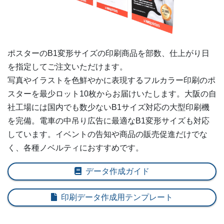
ー
1,600部
¥
71,709
ー
1,700部
¥
74,932
ポスターの
B1変形
サイズの印刷商品を部数、仕上がり日
ー
1,800部
¥
74,932
を指定してご注文いただけます。
ー
写真やイラストを色鮮やかに表現するフルカラー印刷のポ
1,900部
¥
78,023
スターを最少ロット10枚からお届けいたします。大阪の自
ー
2,000部
¥
80,300
社工場には国内でも数少ないB1サイズ対応の大型印刷機
を完備。電車の中吊り広告に最適なB1変形サイズも対応
ー
2,100部
¥
83,391
しています。イベントの告知や商品の販売促進だけでな
ー
く、各種ノベルティにおすすめです。
2,200部
¥
85,173
ー
2,300部
¥
88,869
データ作成ガイド
ー
2,400部
¥
90,772
印刷データ作成用テンプレート
ー
2,500部
¥
94,116