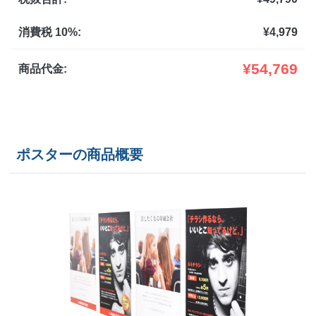
600部
¥
62,722
¥
54,560
@ 104.5
消費税 10%:
¥
4,979
700部
¥
66,704
¥
58,014
@ 95.3
¥
54,769
商品代金:
800部
¥
66,704
¥
58,014
@ 83.4
900部
¥
70,521
¥
61,358
@ 78.4
ポスターの商品概要
1,000部
¥
70,521
¥
61,358
@ 70.5
1,100部
¥
74,624
¥
64,933
@ 67.8
1,200部
¥
74,624
¥
64,933
@ 62.2
1,300部
¥
78,606
¥
68,376
@ 60.5
1,400部
¥
78,606
¥
68,376
@ 56.1
1,500部
¥
82,445
¥
71,709
@ 55