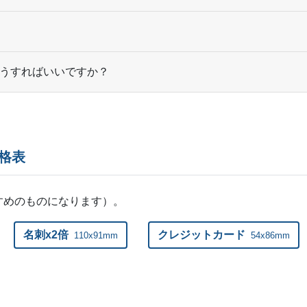
19,500部
¥
56,705
@ 2.9
20,000部
¥
58,069
@ 2.9
うすればいいですか？
20,500部
¥
59,433
@ 2.9
21,000部
¥
60,808
@ 2.9
21,500部
¥
62,172
@ 2.9
格表
22,000部
¥
63,536
@ 2.9
22,500部
¥
64,922
@ 2.9
すめのものになります）。
23,000部
¥
66,297
@ 2.9
名刺x2倍
クレジットカード
110x91mm
54x86mm
23,500部
¥
67,661
@ 2.9
24,000部
¥
68,882
@ 2.9