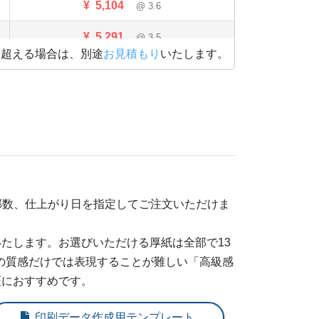
¥
5,104
@ 3.6
¥
5,291
@ 3.5
を超える場合は、別途
お見積もり
いたします。
¥
5,489
@ 3.4
¥
5,676
@ 3.3
¥
5,874
@ 3.3
¥
6,061
@ 3.2
¥
6,248
@ 3.1
部数、仕上がり日を指定してご注文いただけま
¥
7,216
@ 2.9
たします。お選びいただける厚紙は全部で13
¥
8,151
@ 2.7
の質感だけでは表現することが難しい「高級感
証におすすめです。
¥
9,108
@ 2.6
印刷データ作成用テンプレート
¥
10,087