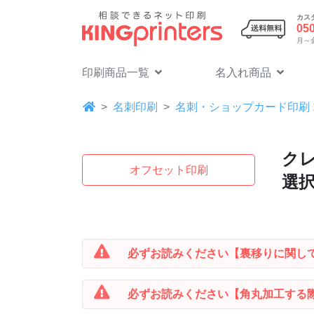
カス
05
月～金 
印刷商品一覧
名入れ商品
名刺印刷
名刺・ショップカード印刷 
クレ
オフセット印刷
選
必ずお読みください
【裏移りに関し
必ずお読みください
【角丸加工する