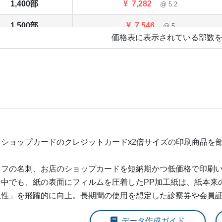
1,400部
¥
7,282
@ 5.2
1,500部
¥
7,546
@ 5
価格表に表示されている部数
1,600部
¥
7,832
@ 4.9
1,700部
¥
8,096
@ 4.8
1,800部
¥
8,382
@ 4.7
1,900部
¥
8,646
@ 4.6
2,000部
¥
8,910
@ 4.5
・ショップカードの
クレジットカードx2倍
サイズの印刷商品を
2,500部
¥
10,285
@ 4.1
ッフの名刺、お店のショップカードを短納期かつ低価格で印刷い
3,000部
¥
11,649
@ 3.9
。中でも、紙の表面にフィルムを圧着したPP加工紙は、紙本来
久性」を飛躍的に向上。長期間の使用を想定した診察券や会員
3,500部
¥
13,035
@ 3.7
データ作成ガイド
4,000部
¥
14,399