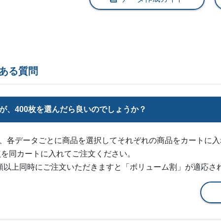
@ 3.6
4,500部
¥
15,763
@ 3.5
5,000部
¥
16,995
@ 3.4
5,500部
¥
18,370
@ 3.3
ある質問
6,000部
¥
19,734
@ 3.3
6,500部
¥
21,109
すが、400枚を選んだら良いのでしょうか？
@ 3.2
7,000部
¥
22,473
@ 3.2
、各データごとに商品を選択してそれぞれの商品をカートに入
7,500部
¥
23,848
@ 3.2
点を同カートに入れてご注文ください。
類以上同時にご注文いただきますと「ボリューム割」が適応さ
8,000部
¥
25,212
@ 3.2
8,500部
¥
26,565
@ 3.1
9,000部
¥
27,951
@ 3.1