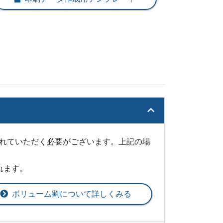
@ 2.5
¥
11,044
@ 2.5
¥
11,913
@ 2.4
¥
12,870
@ 2.3
¥
13,816
@ 2.3
¥
14,784
@ 2.3
¥
15,730
@ 2.2
れていただく必要がございます。上記の場
¥
16,687
@ 2.2
れます。
¥
17,644
@ 2.2
ボリューム割について詳しくみる
¥
18,601
@ 2.2
¥
19,558
@ 2.2