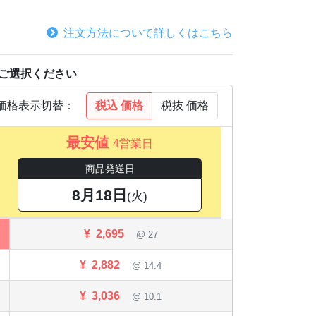
注文方法について詳しくはこちら
をご選択ください
税込
価格
税抜
価格
価格表示切替：
最安値
4営業日
商品発送日
8月18日
(火)
¥
2,695
@ 27
¥
2,882
@ 14.4
¥
3,036
@ 10.1