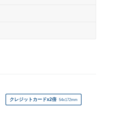
¥
39,710
@ 2
¥
40,667
@ 2
¥
41,613
@ 2
¥
42,581
@ 2
¥
43,527
@ 2
¥
44,484
@ 2
¥
45,441
@ 2
¥
46,398
@ 2
クレジットカードx2倍
54x172mm
¥
47,355
@ 2
¥
48,224
@ 2