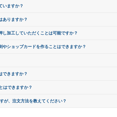
ていますか？
9,500部
¥
29,315
@ 3.1
はありますか？
10,000部
¥
30,690
@ 3.1
10,500部
¥
32,054
@ 3.1
箔押し加工していただくことは可能ですか？
11,000部
¥
33,418
@ 3
名刺やショップカードを作ることはできますか？
11,500部
¥
34,639
@ 3
12,000部
¥
36,025
@ 3
はできますか？
12,500部
¥
37,389
@ 3
ことはできますか？
13,000部
¥
38,764
@ 3
のですが、注文方法を教えてください？
13,500部
¥
40,128
@ 3
14,000部
¥
41,492
@ 3