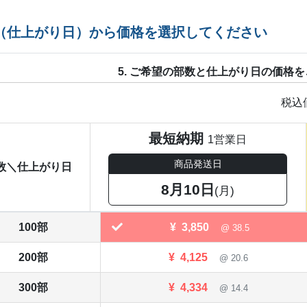
（仕上がり日）から価格を選択してください
5. ご希望の部数と仕上がり日の価格
税込
最短納期
1営業日
商品発送日
数＼仕上がり日
8月10日
(月)
100部
¥
3,850
@ 38.5
200部
¥
4,125
@ 20.6
300部
¥
4,334
@ 14.4