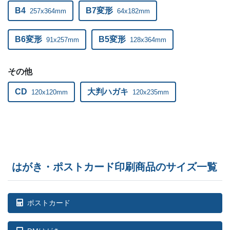
600部
¥
63,811
¥
56,727
@ 106.4
B4
B7変形
257x364mm
64x182mm
610部
¥
64,999
¥
57,783
@ 106.6
B6変形
B5変形
91x257mm
128x364mm
620部
¥
65,802
¥
58,498
@ 106.1
630部
¥
66,990
¥
59,554
その他
@ 106.3
CD
大判ハガキ
120x120mm
120x235mm
640部
¥
67,793
¥
60,258
@ 105.9
650部
¥
68,981
¥
61,314
@ 106.1
660部
¥
69,773
¥
62,018
@ 105.7
670部
¥
70,961
¥
63,074
@ 105.9
はがき・ポストカード印刷商品のサイズ一覧
680部
¥
71,764
¥
63,789
@ 105.5
ポストカード
690部
¥
72,952
¥
64,845
@ 105.7
700部
¥
73,260
¥
65,120
@ 104.7