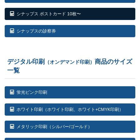
910部
¥
92,906
¥
82,588
@ 102.1
シナップス ポストカード 10枚〜
920部
¥
93,698
¥
83,281
@ 101.8
シナップスの診察券
930部
¥
94,853
¥
84,315
@ 102
940部
¥
95,656
¥
85,030
@ 101.8
デジタル印刷
商品のサイズ
（オンデマンド印刷）
950部
¥
96,811
¥
86,053
@ 101.9
一覧
960部
¥
97,581
¥
86,746
@ 101.6
970部
¥
98,758
¥
87,780
@ 101.8
蛍光ピンク印刷
980部
¥
99,528
¥
88,473
@ 101.6
ホワイト印刷
（ホワイト印刷、ホワイト+CMYK印刷）
990部
¥
100,705
¥
89,518
@ 101.7
メタリック印刷（シルバー/ゴールド）
1,000部
¥
101,475
¥
90,200
@ 101.5