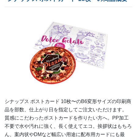
200部
¥
25,399
¥
22,572
@ 127
210部
¥
26,664
¥
23,694
@ 127
220部
¥
27,489
¥
24,442
@ 125
230部
¥
28,754
¥
25,564
@ 125
240部
¥
29,601
¥
26,312
@ 123.3
250部
¥
30,844
¥
27,423
@ 123.4
260部
¥
31,691
¥
28,171
@ 121.9
シナップス ポストカード 10枚〜の
B6変形
サイズの印刷商
270部
¥
32,956
¥
29,293
@ 122.1
品を部数、仕上がり日を指定してご注文いただけます。
質感にこだわったポストカードを作りたい方へ。PP加工
280部
¥
33,792
¥
30,030
@ 120.7
不要で水や汚れに強く、長く使えてエコ。挨拶状はもちろ
290部
¥
34,573
¥
30,734
@ 119.2
ん、案内状やDMなど幅広い用途に配布用カードにも最