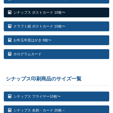
810部
¥
83,743
¥
74,437
@ 103.4
シナップス ポストカード 10枚〜
820部
¥
84,535
¥
75,141
@ 103.1
クラフト紙 ポストカード 10枚〜
830部
¥
85,701
¥
76,186
@ 103.3
お年玉年賀はがき 8枚〜
840部
¥
86,482
¥
76,868
@ 103
850部
¥
87,648
¥
77,913
@ 103.1
ホログラムカード
860部
¥
88,440
¥
78,606
@ 102.8
870部
¥
89,606
¥
79,651
@ 103
シナップス印刷商品のサイズ一覧
880部
¥
90,398
¥
80,355
@ 102.7
シナップス フライヤー10枚〜
890部
¥
91,575
¥
81,400
@ 102.9
900部
¥
91,751
¥
81,554
@ 101.9
シナップス 名刺・カード 20枚～