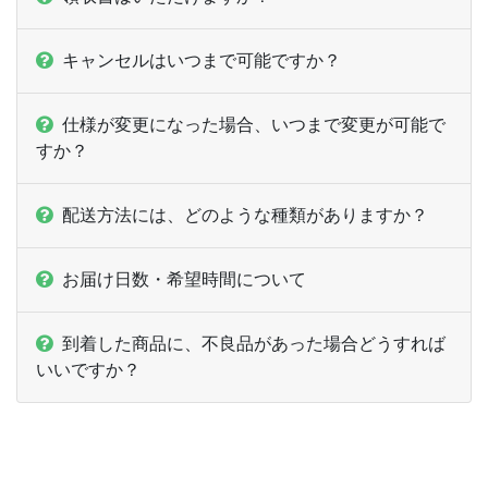
400部
¥
45,144
¥
40,128
@ 112.9
キャンセルはいつまで可能ですか？
410部
¥
46,365
¥
41,217
@ 113.1
420部
¥
47,179
¥
41,943
@ 112.3
仕様が変更になった場合、いつまで変更が可能で
すか？
430部
¥
48,400
¥
43,021
@ 112.6
配送方法には、どのような種類がありますか？
440部
¥
49,214
¥
43,747
@ 111.9
450部
¥
50,446
¥
44,847
@ 112.1
お届け日数・希望時間について
460部
¥
51,282
¥
45,584
@ 111.5
到着した商品に、不良品があった場合どうすれば
470部
¥
52,503
¥
46,662
@ 111.7
いいですか？
480部
¥
53,317
¥
47,388
@ 111.1
490部
¥
53,812
¥
47,828
@ 109.8