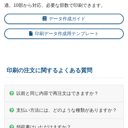
適。10部から対応、必要な部数で印刷できます。
300部
¥
35,420
¥
31,482
@ 118.1
データ作成ガイド
310部
¥
36,652
¥
32,582
@ 118.2
印刷データ作成用テンプレート
320部
¥
37,488
¥
33,319
@ 117.2
330部
¥
38,731
¥
34,430
@ 117.4
340部
¥
39,556
¥
35,156
@ 116.3
印刷の注文に関するよくある質問
350部
¥
40,799
¥
36,267
@ 116.6
360部
¥
41,635
¥
37,004
@ 115.7
以前と同じ内容で再注文はできますか？
370部
¥
42,867
¥
38,104
@ 115.9
380部
¥
43,692
¥
38,841
@ 115
支払い方法には、どのような種類がありますか？
390部
¥
44,330
¥
39,402
@ 113.7
領収書はいただけますか？