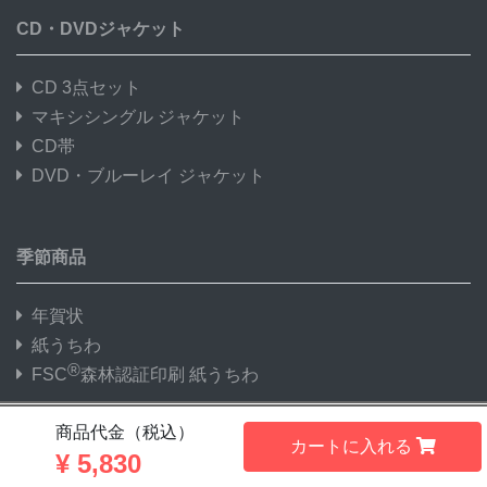
CD・DVDジャケット
CD 3点セット
マキシシングル ジャケット
CD帯
DVD・ブルーレイ ジャケット
季節商品
年賀状
紙うちわ
®
FSC
森林認証印刷 紙うちわ
商品代金（税込）
カートに入れる
®
FSC
森林認証印刷
¥
5,830