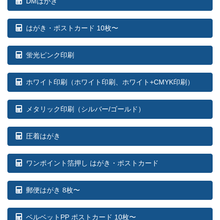
DMはがき
710部
¥
74,437
¥
66,165
@ 104.8
はがき・ポストカード 10枚〜
720部
¥
75,218
¥
66,858
@ 104.5
蛍光ピンク印刷
730部
¥
76,406
¥
67,914
@ 104.7
ホワイト印刷
（ホワイト印刷、ホワイト+CMYK印刷）
740部
¥
77,198
¥
68,618
@ 104.3
750部
¥
78,364
¥
69,663
@ 104.5
メタリック印刷（シルバー/ゴールド）
760部
¥
79,156
¥
70,356
@ 104.2
圧着はがき
770部
¥
80,344
¥
71,412
@ 104.3
ワンポイント箔押し はがき・ポストカード
780部
¥
81,147
¥
72,127
@ 104
郵便はがき 8枚〜
790部
¥
82,335
¥
73,183
@ 104.2
800部
¥
82,566
¥
73,392
@ 103.2
ベルベットPP ポストカード 10枚〜