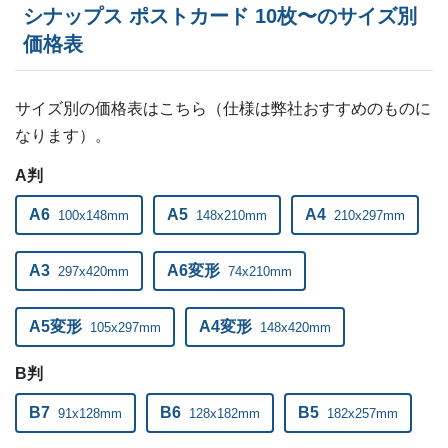
シナップス ポストカード 10枚〜のサイズ別
500部
¥
54,604
¥
48,543
@ 109.2
価格表
510部
¥
55,825
¥
49,621
@ 109.5
520部
¥
56,628
¥
50,336
@ 108.9
サイズ別の価格表はこちら（仕様は弊社おすすめのものに
なります）。
530部
¥
57,827
¥
51,403
@ 109.1
A判
540部
¥
58,630
¥
52,118
@ 108.6
A6
A5
A4
100x148mm
148x210mm
210x297mm
550部
¥
59,840
¥
53,185
@ 108.8
A3
A6変形
297x420mm
74x210mm
560部
¥
60,654
¥
53,911
@ 108.3
570部
¥
61,853
¥
54,978
@ 108.5
A5変形
A4変形
105x297mm
148x420mm
580部
¥
62,656
¥
55,693
@ 108
B判
590部
¥
63,019
¥
56,012
B7
B6
@ 106.8
B5
91x128mm
128x182mm
182x257mm