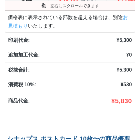
90部
¥
14,234
¥
12,650
@ 158.2
左右にスクロールできます
100部
¥
15,081
¥
13,398
@ 150.8
価格表に表示されている部数を超える場合は、別途
お
見積もり
いたします。
110部
¥
16,357
¥
14,542
@ 148.7
印刷代金:
¥
5,300
120部
¥
17,215
¥
15,301
@ 143.5
追加加工代金:
¥
0
130部
¥
18,491
¥
16,434
@ 142.2
140部
¥
19,360
¥
17,204
税抜合計:
¥
5,300
@ 138.3
150部
¥
20,636
¥
18,337
@ 137.6
消費税 10%:
¥
530
160部
¥
21,494
¥
19,107
@ 134.3
¥
5,830
商品代金:
170部
¥
22,770
¥
20,240
@ 133.9
180部
¥
23,617
¥
20,988
@ 131.2
シナップス ポストカード 10枚〜の商品概要
190部
¥
24,563
¥
21,835
@ 129.3