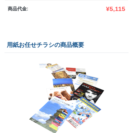
1,600部
¥
6,589
@ 4.1
¥
5,115
商品代金:
1,700部
¥
6,699
@ 3.9
1,800部
¥
6,820
@ 3.8
用紙お任せチラシの商品概要
1,900部
¥
6,919
@ 3.6
2,000部
¥
7,029
@ 3.5
2,500部
¥
8,052
@ 3.2
3,000部
¥
9,295
@ 3.1
3,500部
¥
10,538
@ 3
4,000部
¥
11,572
@ 2.9
4,500部
¥
12,694
@ 2.8