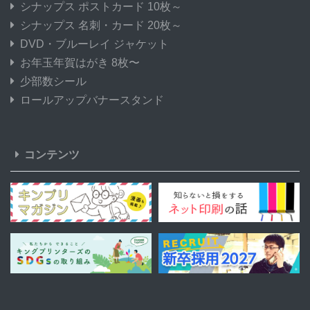
シナップス ポストカード 10枚～
シナップス 名刺・カード 20枚～
DVD・ブルーレイ ジャケット
お年玉年賀はがき 8枚〜
少部数シール
ロールアップバナースタンド
コンテンツ