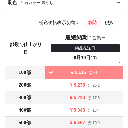
刷色
片面カラー 裏なし
税込
税抜
税込価格表示切替：
最短納期
1営業日
部数＼仕上がり
商品発送日
日
8月10日
(月)
100部
¥
5,115
@ 51.2
200部
¥
5,236
@ 26.2
300部
¥
5,236
@ 17.5
400部
¥
5,346
@ 13.4
500部
¥
5,467
@ 10.9