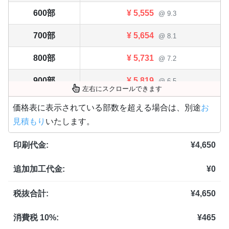
600部
¥
5,555
@ 9.3
700部
¥
5,654
@ 8.1
800部
¥
5,731
@ 7.2
900部
¥
5,819
@ 6.5
左右にスクロールできます
1,000部
¥
5,907
@ 5.9
価格表に表示されている部数を超える場合は、別途
お
見積もり
いたします。
1,100部
¥
6,017
@ 5.5
印刷代金:
¥
4,650
1,200部
¥
6,138
@ 5.1
追加加工代金:
¥
0
1,300部
¥
6,259
@ 4.8
1,400部
¥
6,369
税抜合計:
¥
4,650
@ 4.5
1,500部
¥
6,479
@ 4.3
消費税 10%:
¥
465