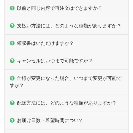
420部
¥
62,117
以前と同じ内容で再注文はできますか？
430部
¥
63,074
支払い方法には、どのような種類がありますか？
440部
¥
64,009
450部
¥
64,922
領収書はいただけますか？
460部
¥
65,824
キャンセルはいつまで可能ですか？
470部
¥
66,693
仕様が変更になった場合、いつまで変更が可能で
480部
¥
67,540
すか？
490部
¥
68,365
配送方法には、どのような種類がありますか？
500部
¥
69,025
550部
¥
75,735
お届け日数・希望時間について
600部
¥
82,445