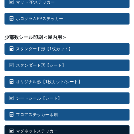
マットPPステッカー
2,300部
¥
244,145
ホログラムPPステッカー
2,400部
¥
254,672
2,500部
¥
265,199
少部数シール印刷＜屋内用＞
2,600部
¥
275,737
スタンダード形【1枚カット】
2,700部
¥
286,26
スタンダード形【シート】
2,800部
¥
296,79
オリジナル形【1枚カット/シート】
2,900部
¥
307,32
シートシール【シート】
3,000部
¥
312,03
フロアステッカー印刷
マグネットステッカー