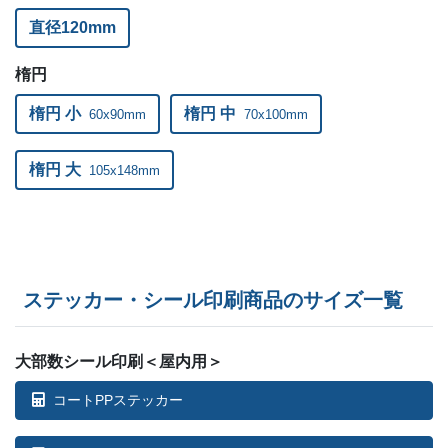
直径120mm
1,300部
¥
139,205
楕円
1,400部
¥
149,76
楕円 小
楕円 中
60x90mm
70x100mm
1,500部
¥
160,325
1,600部
¥
170,885
楕円 大
105x148mm
1,700部
¥
181,445
1,800部
¥
192,005
1,900部
¥
202,565
ステッカー・シール印刷商品のサイズ一覧
2,000部
¥
212,553
大部数シール印刷＜屋内用＞
2,100部
¥
223,080
コートPPステッカー
2,200部
¥
233,607