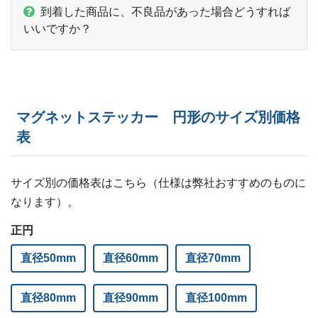
到着した商品に、不良品があった場合どうすれば
650部
¥
89,155
いいですか？
700部
¥
90,475
750部
¥
95,150
マグネットステッカー 円形のサイズ別価格
800部
¥
100,485
表
850部
¥
105,710
サイズ別の価格表はこちら（仕様は弊社おすすめのものに
900部
¥
110,825
なります）。
950部
¥
115,830
正円
1,000部
¥
117,425
直径50mm
直径60mm
直径70mm
1,100部
¥
124,135
直径80mm
直径90mm
直径100mm
1,200部
¥
132,605