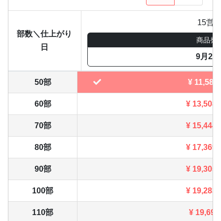
15営
部数＼仕上がり
商品発
日
9月2日
50部
¥
11,583
60部
¥
13,508
70部
¥
15,444
80部
¥
17,369
90部
¥
19,305
100部
¥
19,283
110部
¥
19,690