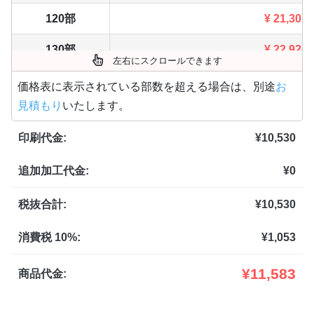
120部
¥
21,307
130部
¥
22,924
左右にスクロールできます
140部
¥
24,541
価格表に表示されている部数を超える場合は、別途
お
見積もり
いたします。
150部
¥
26,147
印刷代金:
¥
10,530
160部
¥
27,764
追加加工代金:
¥
0
170部
¥
29,381
180部
¥
30,998
税抜合計:
¥
10,530
190部
¥
32,615
消費税 10%:
¥
1,053
200部
¥
34,221
¥
11,583
商品代金:
210部
¥
35,838