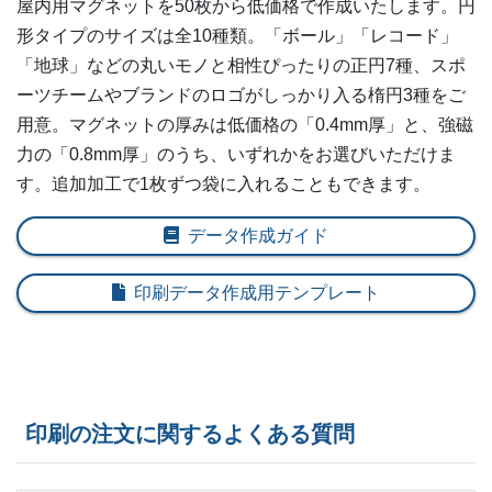
屋内用マグネットを50枚から低価格で作成いたします。円
320部
¥
52,008
形タイプのサイズは全10種類。「ボール」「レコード」
330部
¥
53,207
「地球」などの丸いモノと相性ぴったりの正円7種、スポ
ーツチームやブランドのロゴがしっかり入る楕円3種をご
340部
¥
54,384
用意。マグネットの厚みは低価格の「0.4mm厚」と、強磁
力の「0.8mm厚」のうち、いずれかをお選びいただけま
350部
¥
55,550
す。追加加工で1枚ずつ袋に入れることもできます。
360部
¥
56,683
データ作成ガイド
370部
¥
57,794
印刷データ作成用テンプレート
380部
¥
58,894
390部
¥
59,961
400部
¥
60,126
印刷の注文に関するよくある質問
410部
¥
61,127