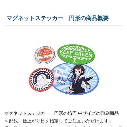
220部
¥
37,455
マグネットステッカー 円形の商品概要
230部
¥
39,072
240部
¥
40,689
250部
¥
42,295
260部
¥
43,912
270部
¥
45,529
280部
¥
47,146
290部
¥
48,763
300部
¥
49,533
マグネットステッカー 円形の
楕円 中
サイズの印刷商品
310部
¥
50,787
を部数、仕上がり日を指定してご注文いただけます。