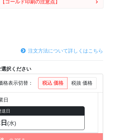
【ゴールド印刷の注意点】
注文方法について詳しくはこちら
ご選択ください
税込
価格
税抜
価格
価格表示切替：
業日
発送日
2日
(水)
58