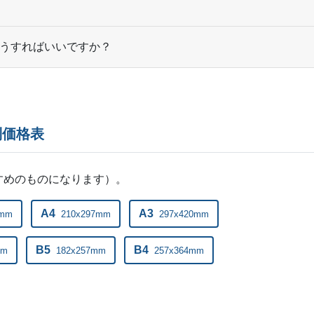
520部
¥
14,
530部
¥
14,
うすればいいですか？
540部
¥
14,
550部
¥
14,
560部
¥
15,
別価格表
570部
¥
15,
すめのものになります）。
580部
¥
15,
A4
A3
0mm
210x297mm
297x420mm
590部
¥
15,
600部
¥
15,
B5
B4
mm
182x257mm
257x364mm
610部
¥
16,
620部
¥
16,