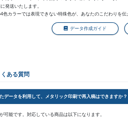
国に発送いたします。
220部
¥
7,
の4色カラーでは表現できない特殊色が、あなたのこだわりを伝
230部
¥
8,3
データ作成ガイド
240部
¥
8,5
250部
¥
8,7
260部
¥
8,9
270部
¥
9,1
よくある質問
280部
¥
9,3
290部
¥
9,6
いたデータを利用して、メタリック印刷で再入稿はできますか？
300部
¥
9,7
が可能です。対応している商品は以下になります。
310部
¥
9,9