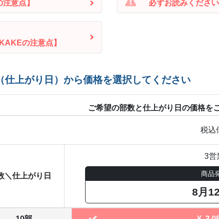
の注意点】
必ずお読みください
KAKEの注意点】
（仕上がり日）から価格を選択してください
ご希望の部数と仕上がり日の価格を
税込
3営
商品
数＼仕上がり日
8月1
10部
¥
3,0