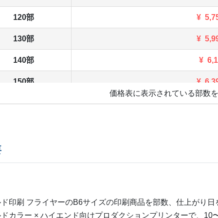
120部
¥
5,7
130部
¥
5,9
140部
¥
6,
150部
¥
6,3
価格表に表示されている部数
160部
¥
6,5
170部
¥
6,8
180部
¥
7,0
要
190部
¥
7,3
200部
¥
7,4
ド印刷 フライヤーの
B6
サイズの印刷商品を部数、仕上がり日
210部
¥
7,7
ドカラー × ハイエンド向けプロダクションプリンターで、10