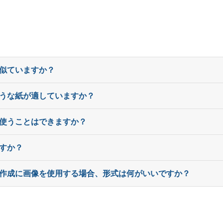
320部
¥
10,
330部
¥
10,
340部
¥
10,
に似ていますか？
350部
¥
10,
ような紙が適していますか？
360部
¥
10,
370部
¥
11,
を使うことはできますか？
380部
¥
11,
ますか？
390部
¥
11,
タ作成に画像を使用する場合、形式は何がいいですか？
400部
¥
11,
410部
¥
11,