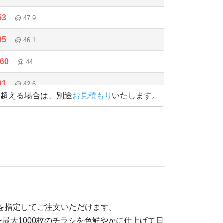
53
@ 47.9
95
@ 46.1
160
@ 44
91
@ 42.6
を超える場合は、別途
お見積もり
いたします。
78
@ 41.1
42
@ 40.2
40
@ 39.1
15
@ 38.5
91
@ 37.5
を指定してご注文いただけます。
44
@ 36.9
〜最大1000枚のチラシを色鮮やかに仕上げて日