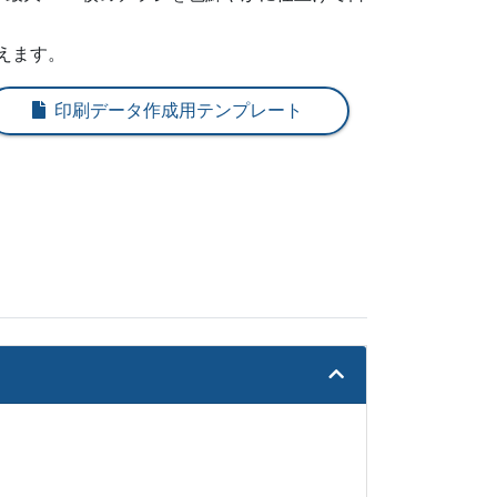
909
@ 36
えます。
82
@ 36.4
印刷データ作成用テンプレート
36
@ 35.6
89
@ 35.2
43
@ 34.4
96
@ 34.1
50
@ 33.4
03
@ 33.1
46
@ 32.5
88
@ 32.2