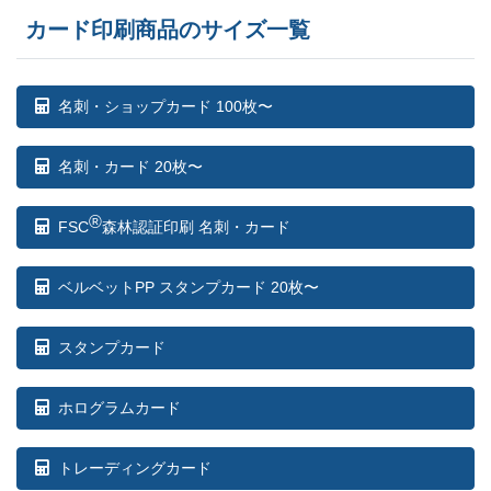
25,000部
¥
108,218
@ 4.3
カード印刷商品のサイズ一覧
25,500部
¥
110,319
@ 4.3
26,000部
¥
112,420
@ 4.3
名刺・ショップカード 100枚〜
26,500部
¥
114,488
@ 4.3
名刺・カード 20枚〜
27,000部
¥
116,567
@ 4.3
®
FSC
森林認証印刷 名刺・カード
27,500部
¥
118,657
@ 4.3
ベルベットPP スタンプカード 20枚〜
28,000部
¥
120,736
@ 4.3
28,500部
¥
122,826
@ 4.3
スタンプカード
29,000部
¥
124,894
@ 4.3
ホログラムカード
29,500部
¥
126,522
@ 4.3
トレーディングカード
30,000部
¥
128,623
@ 4.3