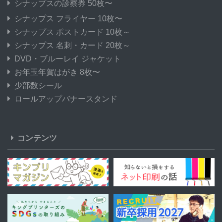
シナップスの診察券 50枚〜
シナップス フライヤー 10枚〜
シナップス ポストカード 10枚～
シナップス 名刺・カード 20枚～
DVD・ブルーレイ ジャケット
お年玉年賀はがき 8枚〜
少部数シール
ロールアップバナースタンド
コンテンツ