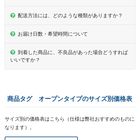
15,000部
¥
67,045
@ 4.5
配送方法には、どのような種類がありますか？
15,500部
¥
69,135
@ 4.5
お届け日数・希望時間について
16,000部
¥
71,225
@ 4.5
16,500部
¥
73,293
@ 4.4
到着した商品に、不良品があった場合どうすれば
いいですか？
17,000部
¥
75,383
@ 4.4
17,500部
¥
77,462
@ 4.4
18,000部
¥
79,541
@ 4.4
商品タグ オープンタイプのサイズ別価格表
18,500部
¥
81,620
@ 4.4
19,000部
¥
83,710
@ 4.4
サイズ別の価格表はこちら（仕様は弊社おすすめのものに
なります）。
19,500部
¥
85,789
@ 4.4