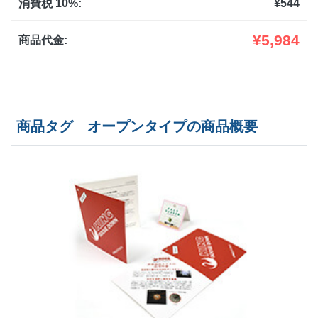
1,500部
¥
11,737
@ 7.8
消費税 10%:
¥
544
1,600部
¥
12,155
@ 7.6
¥
5,984
商品代金:
1,700部
¥
12,573
@ 7.4
1,800部
¥
12,991
@ 7.2
商品タグ オープンタイプの商品概要
1,900部
¥
13,398
@ 7.1
2,000部
¥
13,816
@ 6.9
2,500部
¥
15,884
@ 6.4
3,000部
¥
17,985
@ 6
3,500部
¥
20,053
@ 5.7
4,000部
¥
22,143
@ 5.5
4,500部
¥
24,233
@ 5.4