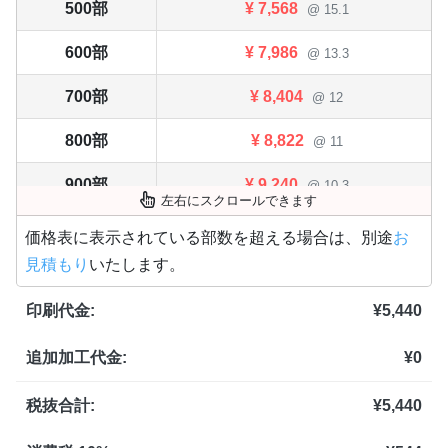
500部
¥
7,568
@ 15.1
600部
¥
7,986
@ 13.3
700部
¥
8,404
@ 12
800部
¥
8,822
@ 11
900部
¥
9,240
@ 10.3
左右にスクロールできます
1,000部
¥
9,647
@ 9.6
価格表に表示されている部数を超える場合は、別途
お
見積もり
いたします。
1,100部
¥
10,076
@ 9.2
印刷代金:
¥
5,440
1,200部
¥
10,483
@ 8.7
追加加工代金:
¥
0
1,300部
¥
10,901
@ 8.4
1,400部
¥
11,319
税抜合計:
¥
5,440
@ 8.1