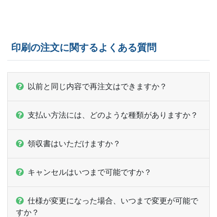
10,000部
¥
46,673
@ 4.7
10,500部
¥
48,763
@ 4.6
印刷の注文に関するよくある質問
11,000部
¥
50,831
@ 4.6
11,500部
¥
52,932
@ 4.6
以前と同じ内容で再注文はできますか？
12,000部
¥
55,011
@ 4.6
支払い方法には、どのような種類がありますか？
12,500部
¥
57,079
@ 4.6
13,000部
¥
58,718
@ 4.5
領収書はいただけますか？
13,500部
¥
60,819
@ 4.5
キャンセルはいつまで可能ですか？
14,000部
¥
62,887
@ 4.5
仕様が変更になった場合、いつまで変更が可能で
14,500部
¥
64,966
@ 4.5
すか？