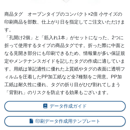
5,000部
¥
25,861
@ 5.2
商品タグ オープンタイプの
コンパクト×2倍 小
サイズの
印刷商品を部数、仕上がり日を指定してご注文いただけま
5,500部
¥
27,940
@ 5.1
す。
6,000部
¥
30,008
@ 5
「孔開け2個」と「筋入れ1本」がセットになった、2つに
折って使用するタイプの商品タグです。折った際に中面と
6,500部
¥
32,109
@ 4.9
なる見開き部分にも印刷できるため、情報量が多い保証規
定やメンテナンスガイドを記したタグの作成に適していま
7,000部
¥
34,177
@ 4.9
す。用紙は筆記適性に優れた上質紙やタグの表面に透明フ
7,500部
¥
36,256
@ 4.8
ィルムを圧着したPP加工紙など全7種類をご用意。PP加
工紙は耐久性に優れ、タグの折り目がひび割れてしまう
8,000部
¥
38,357
@ 4.8
「背割れ」のリスクを防止する効果もございます。
8,500部
¥
40,425
@ 4.8
データ作成ガイド
9,000部
¥
42,515
@ 4.7
印刷データ作成用テンプレート
9,500部
¥
44,594
@ 4.7