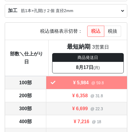
加工
筋1本+孔開け２個 直径2mm
税込
税抜
税込価格表示切替：
最短納期
3営業日
部数＼仕上がり
商品発送日
日
8月17日
(月)
100部
¥
5,984
@ 59.8
200部
¥
6,358
@ 31.8
300部
¥
6,699
@ 22.3
400部
¥
7,216
@ 18