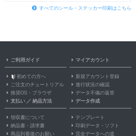
すべてのシール・ステッカー印刷はこちら
ご利用ガイド
マイアカウント
初めての方へ
新規アカウント登録
ご注文のチュートリアル
進行状況の確認
推奨OS・ブラウザ
データ不備の返答
支払い
／
納品方法
データ作成
領収書について
テンプレート
納品書・請求書
印刷データ・ソフト
商品到着後のお願い
完全データへの道