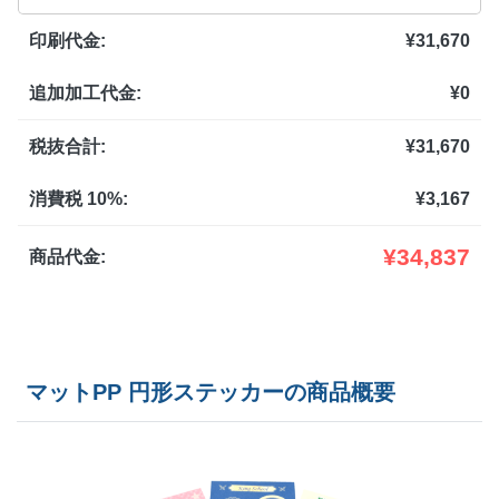
印刷代金:
¥
31,670
2,500部
¥
83,589
追加加工代金:
¥
0
3,000部
¥
95,370
3,500部
¥
104,357
税抜合計:
¥
31,670
4,000部
¥
110,737
消費税 10%:
¥
3,167
4,500部
¥
119,988
¥
34,837
商品代金:
5,000部
¥
128,997
マットPP 円形ステッカーの商品概要