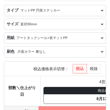
タイプ
マットPP 円形ステッカー
サイズ
直径90mm
用紙
アートタックシール+表マットPP
刷色
片面カラー 裏なし
税込
税抜
税込価格表示切替：
4営業
部数＼仕上がり
商品発
日
8月17