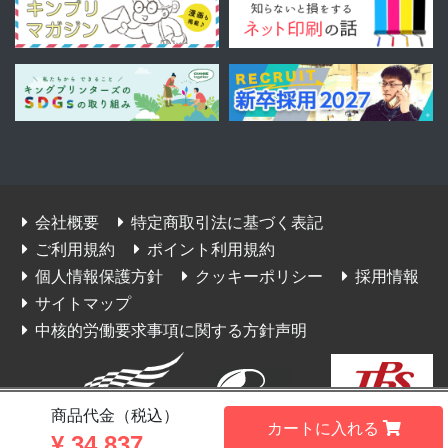
会社概要
特定商取引法に基づく表記
ご利用規約
ポイント利用規約
個人情報保護方針
クッキーポリシー
採用情報
サイトマップ
中核的労働要求事項に関する方針声明
商品代金（税込）
JP270327(2)号
カートに入れる
¥
34,837