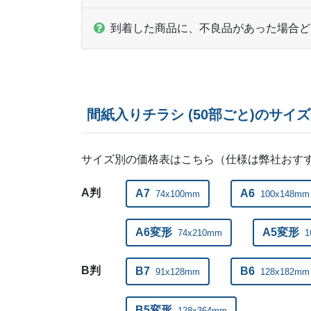
到着した商品に、不良品があった場合ど
間紙入りチラシ (50部ごと)のサイ
サイズ別の価格表はこちら（仕様は弊社おす
A判
A7
A6
74x100mm
100x148mm
A6変形
A5変形
74x210mm
1
B判
B7
B6
91x128mm
128x182mm
B5変形
128x364mm