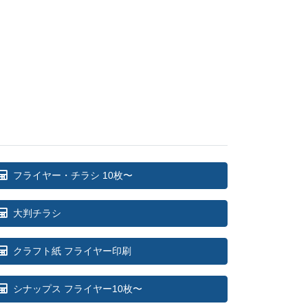
ー
¥
78,771
@ 3.4
ー
¥
80,366
@ 3.3
ー
¥
81,906
@ 3.3
ー
¥
83,523
@ 3.3
ー
¥
84,975
@ 3.3
ー
¥
86,515
@ 3.3
フライヤー・チラシ 10枚〜
ー
¥
88,132
@ 3.3
大判チラシ
ー
¥
89,672
@ 3.3
クラフト紙 フライヤー印刷
ー
¥
91,278
@ 3.3
ー
シナップス フライヤー10枚〜
¥
92,818
@ 3.3