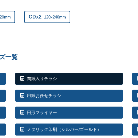
ー
23,500部
CDx2
120mm
120x240mm
ー
24,000部
ー
24,500部
ー
25,000部
ズ一覧
ー
25,500部
ー
26,000部
間紙入りチラシ
ー
26,500部
用紙お任せチラシ
ー
27,000部
円形フライヤー
ー
27,500部
ー
メタリック印刷（シルバー/ゴールド）
28,000部