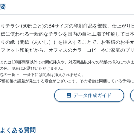
3,000部
¥
22,253
¥
19,
@ 7.4
概要
3,500部
¥
24,904
¥
21,
@ 7.1
りチラシ (50部ごと)の
B4
サイズの印刷商品を部数、仕上がり
4,000部
¥
27,555
¥
23,
@ 6.9
宣伝に使われる一般的なチラシを国内の自社工場で印刷して日本
切りの紙（間紙（あいし））を挿入することで、お客様のお手
4,500部
¥
29,711
¥
25,
@ 6.6
オフセット印刷だから、オフィスのカラーコピーやご家庭のプ
5,000部
¥
31,999
¥
27,
@ 6.4
部または100部間隔以外での間紙挿入や、対応商品以外での間紙の挿入につき
の色、厚みはお選びいただけません。
5,500部
¥
34,408
¥
29,
@ 6.3
包の一番上、一番下には間紙は挿入されません。
2部前後の誤差が発生する場合がございます。その場合は同梱している予備
6,000部
¥
36,685
¥
31,
@ 6.1
データ作成ガイド
6,500部
¥
38,852
¥
33,
@ 6
7,000部
¥
40,766
¥
34
@ 5.8
7,500部
¥
42,944
¥
36,
@ 5.7
るよくある質問
ー