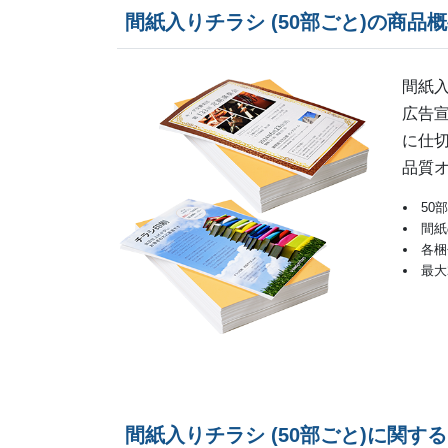
間紙入りチラシ (50部ごと)の商品
間紙入
広告
に仕
品質
50
間紙
各梱
最大
間紙入りチラシ (50部ごと)に関す