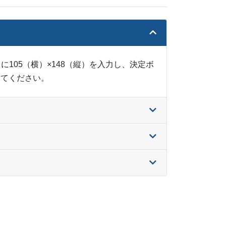
335
¥
30,679
@ 4.8
@ 3.8
875
¥
31,900
@ 4.7
@ 3.8
206
¥
32,967
@ 4.6
@ 3.7
に105（横）×148（縦）を入力し、決定ボ
834
¥
34,265
@ 4.5
@ 3.6
めてください。
275
¥
35,420
@ 4.4
@ 3.5
223
¥
37,719
@ 4.5
@ 3.6
159
¥
39,259
@ 4.5
@ 3.6
018
¥
40,733
@ 4.4
@ 3.5
042
¥
42,328
@ 4.4
@ 3.5
989
¥
43,890
@ 4.4
@ 3.5
936
¥
45,397
@ 4.4
@ 3.5