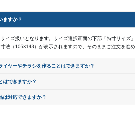
8,000部
¥
38,
ー
8,500部
¥
39,
ていますか？
ー
9,000部
¥
41,
mはA6サイズ扱いとなります。サイズ選択画面の下部「特寸サイズ」
ー
9,500部
¥
42,
寸法（105×148）が表示されますので、そのままご注文を進
ー
10,000部
¥
44,
ー
フライヤーやチラシを作ることはできますか？
10,500部
¥
47,
ー
11,000部
¥
49,
とはできますか？
ー
11,500部
¥
51,
品は対応できますか？
ー
12,000部
¥
53,
ー
12,500部
¥
54,
ー
13,000部
¥
56,