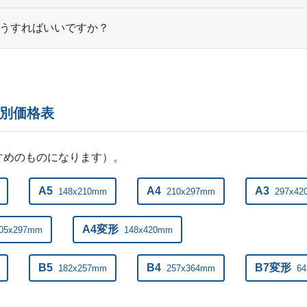
ー
18,500部
うすればいいですか？
ー
19,000部
ー
19,500部
ー
ズ別価格表
20,000部
ー
20,500部
すめのものになります）。
ー
21,000部
A5
A4
A3
148x210mm
210x297mm
297x4
ー
21,500部
ー
A4変形
05x297mm
148x420mm
22,000部
ー
22,500部
B5
B4
B7変形
182x257mm
257x364mm
6
ー
23,000部