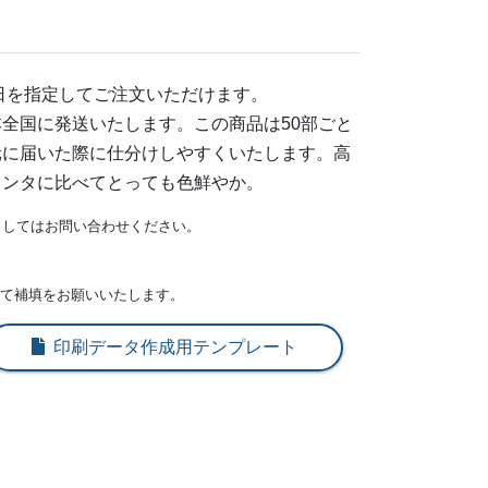
129
¥
15,466
@ 6.4
@ 5.2
373
¥
17,226
@ 6.1
@ 4.9
日を指定してご注文いただけます。
628
¥
19,008
@ 5.9
@ 4.8
全国に発送いたします。この商品は50部ごと
元に届いた際に仕分けしやすくいたします。高
443
¥
20,460
@ 5.7
@ 4.5
リンタに比べてとっても色鮮やか。
401
¥
22,000
@ 5.5
@ 4.4
ましてはお問い合わせください。
436
¥
23,606
@ 5.4
@ 4.3
にて補填をお願いいたします。
383
¥
25,146
@ 5.2
@ 4.2
印刷データ作成用テンプレート
220
¥
26,598
@ 5.1
@ 4.1
,859
¥
27,907
@ 5
@ 4
696
¥
29,370
@ 4.9
@ 3.9