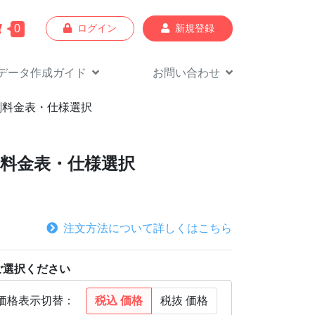
0
ログイン
新規登録
データ作成
ガイド
お問い合わせ
印刷料金表・仕様選択
印刷料金表・仕様選択
注文方法について詳しくはこちら
ご選択ください
税込
価格
税抜
価格
価格表示切替：