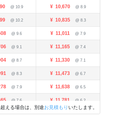
090
¥
10,670
@ 10.9
@ 8.9
299
¥
10,835
@ 10.2
@ 8.3
508
¥
11,011
@ 9.6
@ 7.9
706
¥
11,165
@ 9.1
@ 7.4
904
¥
11,330
@ 8.7
@ 7.1
091
¥
11,473
@ 8.3
@ 6.7
278
¥
11,638
@ 7.9
@ 6.5
465
¥
11,781
@ 7.6
@ 6.2
を超える場合は、別途
お見積もり
いたします。
652
¥
11,935
@ 7.3
@ 6
984
¥
13,783
@ 6.8
@ 5.5