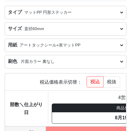
タイプ
マットPP 円形ステッカー
サイズ
直径60mm
用紙
アートタックシール+表マットPP
刷色
片面カラー 裏なし
税込
税抜
税込価格表示切替：
4営業
部数＼仕上がり
商品発
日
8月19