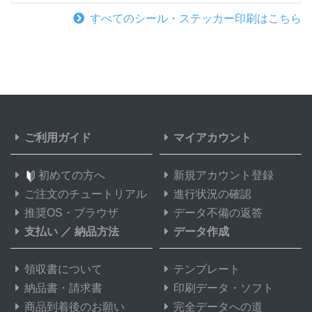
すべてのシール・ステッカー印刷はこちら
ご利用ガイド
マイアカウント
初めての方へ
新規アカウント登録
ご注文のチュートリアル
進行状況の確認
推奨OS・ブラウザ
データ不備の返答
支払い
／
納品方法
データ作成
領収書について
テンプレート
納品書・請求書
印刷データ・ソフト
商品到着後のお願い
完全データへの道