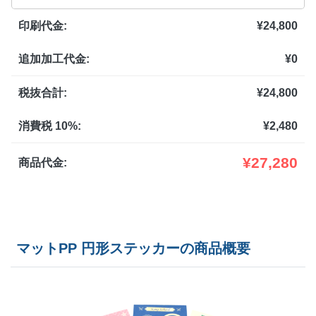
印刷代金:
¥
24,800
2,500部
¥
65,824
追加加工代金:
¥
0
3,000部
¥
74,833
3,500部
¥
82,038
税抜合計:
¥
24,800
4,000部
¥
87,087
消費税 10%:
¥
2,480
4,500部
¥
94,292
¥
27,280
商品代金:
5,000部
¥
101,497
マットPP 円形ステッカーの商品概要