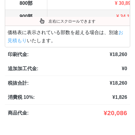
800部
¥
30,899
900部
¥
34,199
左右にスクロールできます
1,000部
¥
37,488
価格表に表示されている部数を超える場合は、別途
お
見積もり
いたします。
1,100部
¥
41,063
印刷代金:
¥
18,260
1,200部
¥
44,627
追加加工代金:
¥
0
1,300部
¥
48,180
1,400部
¥
51,755
税抜合計:
¥
18,260
1,500部
¥
55,308
消費税 10%:
¥
1,826
1,600部
¥
58,872
¥
20,086
商品代金:
1,700部
¥
62,436