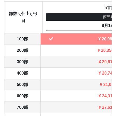
5営業
部数＼仕上がり
商品発
日
8月18
100部
¥
20,086
200部
¥
20,350
300部
¥
20,614
400部
¥
20,746
500部
¥
21,010
600部
¥
24,310
700部
¥
27,610