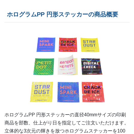
1,800部
¥
66,000
ホログラムPP 円形ステッカーの商品概要
1,900部
¥
69,553
2,000部
¥
73,117
2,500部
¥
90,002
3,000部
¥
102,498
3,500部
¥
112,321
4,000部
¥
119,108
4,500部
¥
128,942
5,000部
¥
138,897
ホログラムPP 円形ステッカーの
直径40mm
サイズの印刷
商品を部数、仕上がり日を指定してご注文いただけます。
立体的な3次元の輝きを放つホログラムステッカーを100