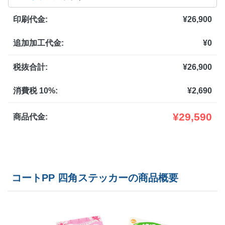
2,000部
¥
45,298
印刷代金:
¥
26,900
2,500部
¥
55,253
追加加工代金:
¥
0
3,000部
¥
63,184
3,500部
¥
67,980
税抜合計:
¥
26,900
4,000部
¥
69,663
消費税 10%:
¥
2,690
4,500部
¥
76,153
¥
29,590
商品代金:
5,000部
¥
80,597
5,500部
¥
82,753
コートPP 四角ステッカーの商品概要
6,000部
¥
89,243
6,500部
¥
93,335
7,000部
¥
95,733