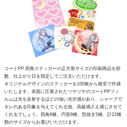
7,500部
¥
102,212
8,000部
¥
104,841
8,500部
¥
109,175
9,000部
¥
113,388
9,500部
¥
116,270
コートPP 四角ステッカーの
正方形
サイズの印刷商品を部
10,000部
¥
119,98
数、仕上がり日を指定してご注文いただけます。
オリジナルデザインのステッカーを100枚から格安で作成
いたします。表面に圧着されたツヤツヤのコートPPフィ
ルムは光を反射するほどの強い光沢感があり、シャープで
キレのある印象を与えてくれる他、高級感さえ感じさせて
くれるでしょう。四角8種、円形9種、型抜き5種、計22種
類のサイズからお選びいただけます。