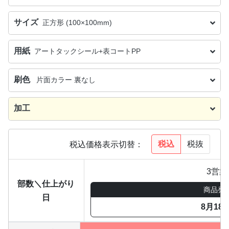
サイズ
正方形 (100×100mm)
用紙
アートタックシール+表コートPP
刷色
片面カラー 裏なし
加工
税込
税抜
税込価格表示切替：
3営業
部数＼仕上がり
商品発
日
8月18