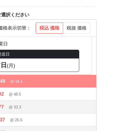
ご選択ください
税込
価格
税抜
価格
価格表示切替：
業日
発送日
7日
(月)
449
@ 94.5
02
@ 48.5
77
@ 33.3
637
@ 26.6