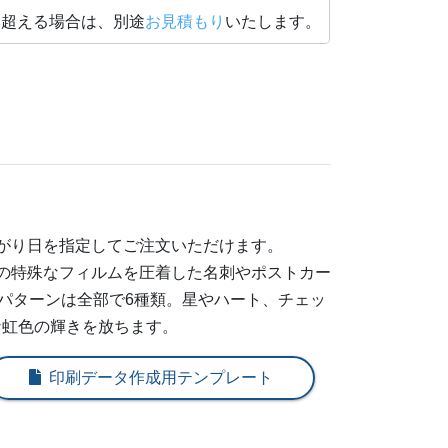
を超える場合は、別途
お見積もり
いたします。
898
@ 11.8
415
@ 11.4
954
@ 11.1
482
@ 10.8
010
@ 10.5
がり日を指定してご注文いただけます。
674
@ 10.3
の特殊なフィルムを圧着した名刺やポストカー
のパターンは全部で6種類。星やハート、チェッ
721
@ 9.6
な虹色の輝きを放ちます。
911
@ 9.1
印刷データ作成用テンプレート
101
@ 8.8
490
@ 8.8