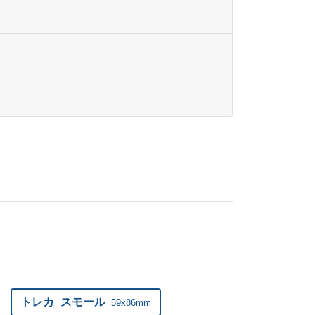
589
@ 7.3
トレカ_スモール
59x86mm