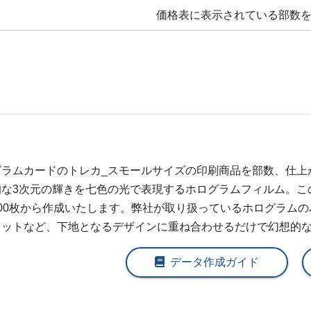
価格表に表示されている部数
1,600部
¥
18,
1,700部
¥
19,
1,800部
¥
19,
1,900部
¥
20,
2,000部
¥
21,
グラムカードの
トレカ_スモール
サイズの印刷商品を部数、仕上
2,500部
¥
25,
的な3次元の輝きを七色の光で表現するホログラムフィルム。こ
100枚から作成いたします。弊社が取り扱っているホログラム
3,000部
¥
28,
ドットなど、下地となるデザインに重ね合わせるだけで幻想的
3,500部
¥
31,
データ作成ガイド
4,000部
¥
35,
4,500部
¥
39,