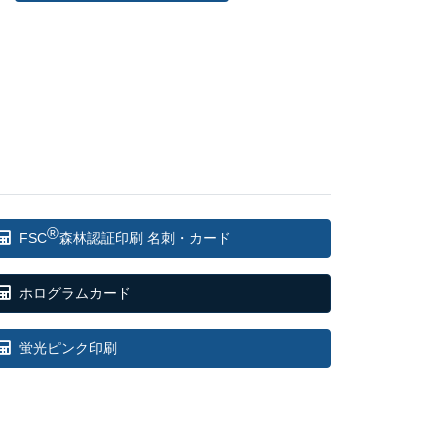
®
FSC
森林認証印刷 名刺・カード
ホログラムカード
蛍光ピンク印刷