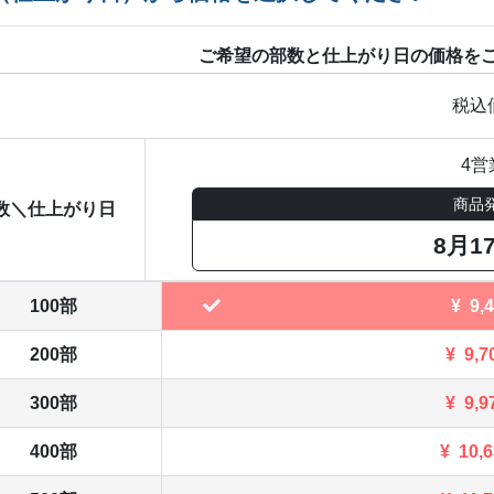
ご希望の部数と仕上がり日の価格を
税込
4営
商品
数＼仕上がり日
8月1
100部
¥
9,
200部
¥
9,7
300部
¥
9,9
400部
¥
10,