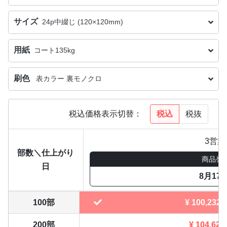
サイズ
24p中綴じ (120×120mm)
用紙
コート135kg
刷色
表カラー 裏モノクロ
税込
税抜
税込価格表示切替：
3営業
部数＼仕上がり
商品発
日
8月17
100部
¥
100,232
200部
¥
104,621