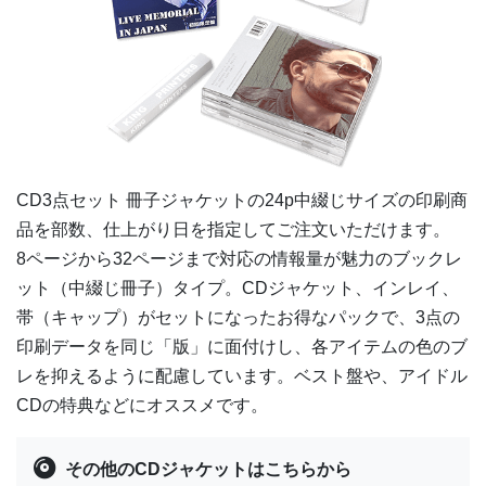
7,500部
¥
393,096
8,000部
¥
413,765
8,500部
¥
434,588
9,000部
¥
455,389
CD3点セット 冊子ジャケットの
24p中綴じ
サイズの印刷商
9,500部
¥
476,201
品を部数、仕上がり日を指定してご注文いただけます。
8ページから32ページまで対応の情報量が魅力のブックレ
10,000部
¥
496,870
ット（中綴じ冊子）タイプ。CDジャケット、インレイ、
帯（キャップ）がセットになったお得なパックで、3点の
印刷データを同じ「版」に面付けし、各アイテムの色のブ
レを抑えるように配慮しています。ベスト盤や、アイドル
CDの特典などにオススメです。
その他のCDジャケットはこちらから