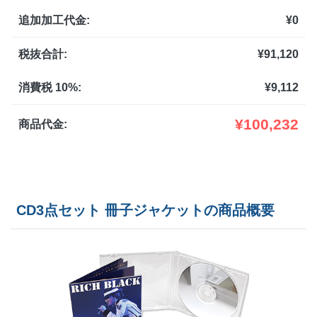
追加加工代金:
¥
0
2,500部
¥
193,336
3,000部
¥
212,641
税抜合計:
¥
91,120
3,500部
¥
231,671
消費税 10%:
¥
9,112
4,000部
¥
250,833
¥
100,232
商品代金:
4,500部
¥
270,00
5,000部
¥
289,168
CD3点セット 冊子ジャケットの商品概要
5,500部
¥
309,991
6,000部
¥
330,792
6,500部
¥
351,615
7,000部
¥
372,273