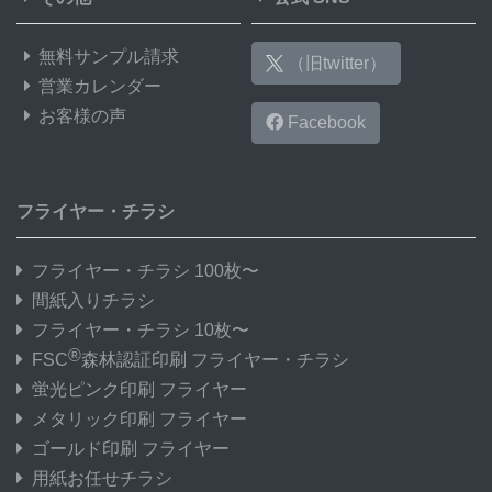
47,000部
¥
350,977
@ 7.5
無料サンプル請求
（旧twitter）
48,000部
¥
358,424
@ 7.5
営業カレンダー
お客様の声
Facebook
49,000部
¥
365,882
@ 7.5
50,000部
¥
373,318
@ 7.5
フライヤー・チラシ
フライヤー・チラシ 100枚〜
間紙入りチラシ
フライヤー・チラシ 10枚〜
®
FSC
森林認証印刷 フライヤー・チラシ
蛍光ピンク印刷 フライヤー
メタリック印刷 フライヤー
ゴールド印刷 フライヤー
用紙お任せチラシ