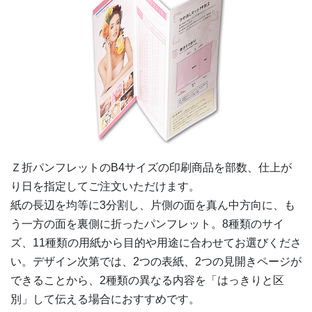
3,000部
¥
34,089
@ 11.4
3,500部
¥
38,214
@ 10.9
4,000部
¥
42,229
@ 10.6
4,500部
¥
45,936
@ 10.2
5,000部
¥
49,533
@ 9.9
Ｚ折パンフレットの
B4
サイズの印刷商品を部数、仕上が
5,500部
¥
52,998
@ 9.6
り日を指定してご注文いただけます。
紙の長辺を均等に3分割し、片側の面を真ん中方向に、も
6,000部
¥
56,342
@ 9.4
う一方の面を裏側に折ったパンフレット。8種類のサイ
6,500部
¥
59,532
@ 9.2
ズ、11種類の用紙から目的や用途に合わせてお選びくださ
い。デザイン次第では、2つの表紙、2つの見開きページが
7,000部
¥
62,458
@ 8.9
できることから、2種類の異なる内容を「はっきりと区
別」して伝える場合におすすめです。
7,500部
¥
65,241
@ 8.7