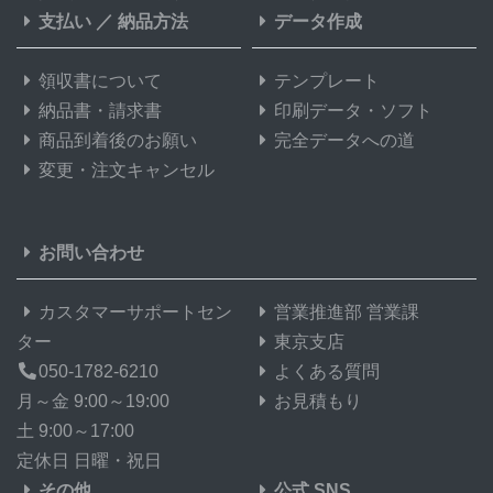
支払い
／
納品方法
データ作成
37,000部
¥
276,419
@ 7.5
領収書について
テンプレート
38,000部
¥
283,866
@ 7.5
納品書・請求書
印刷データ・ソフト
39,000部
¥
291,324
@ 7.5
商品到着後のお願い
完全データへの道
変更・注文キャンセル
40,000部
¥
298,782
@ 7.5
41,000部
¥
306,229
@ 7.5
お問い合わせ
42,000部
¥
313,687
@ 7.5
カスタマーサポートセン
営業推進部 営業課
43,000部
¥
321,156
@ 7.5
ター
東京支店
050-1782-6210
よくある質問
44,000部
¥
328,603
@ 7.5
月～金 9:00～19:00
お見積もり
45,000部
¥
336,061
@ 7.5
土 9:00～17:00
定休日 日曜・祝日
46,000部
¥
343,508
@ 7.5
その他
公式 SNS