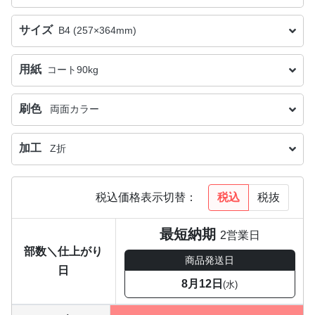
サイズ
B4 (257×364mm)
用紙
コート90kg
刷色
両面カラー
加工
Z折
税込
税抜
税込価格表示切替：
最短納期
2営業日
部数＼仕上がり
商品発送日
日
8月12日
(水)