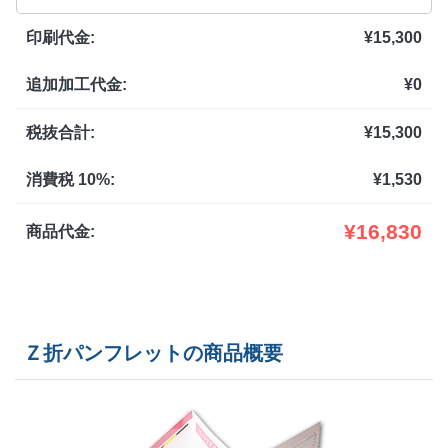
@ 18.4
印刷代金:
¥
15,300
1,200部
¥
20,548
@ 17.1
追加加工代金:
¥
0
1,300部
¥
20,889
@ 16.1
1,400部
¥
21,241
税抜合計:
¥
15,300
@ 15.2
1,500部
¥
21,582
@ 14.4
消費税 10%:
¥
1,530
1,600部
¥
22,385
@ 14
¥
16,830
商品代金:
1,700部
¥
23,188
@ 13.6
1,800部
¥
23,980
@ 13.3
Ｚ折パンフレットの商品概要
1,900部
¥
24,783
@ 13
2,000部
¥
25,575
@ 12.8
2,500部
¥
30,096
@ 12