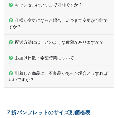
キャンセルはいつまで可能ですか？
13,000部
¥
101,343
@ 7.8
13,500部
¥
104,808
@ 7.8
仕様が変更になった場合、いつまで変更が可能で
すか？
14,000部
¥
108,394
@ 7.7
14,500部
¥
111,859
@ 7.7
配送方法には、どのような種類がありますか？
15,000部
¥
115,445
@ 7.7
お届け日数・希望時間について
15,500部
¥
118,910
@ 7.7
到着した商品に、不良品があった場合どうすれば
16,000部
¥
122,507
@ 7.7
いいですか？
16,500部
¥
125,972
@ 7.6
17,000部
¥
129,415
@ 7.6
17,500部
¥
133,166
@ 7.6
Ｚ折パンフレットのサイズ別価格表