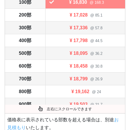
100部
¥
16,830
@ 168.3
200部
¥
17,028
@ 85.1
300部
¥
17,336
@ 57.8
400部
¥
17,798
@ 44.5
500部
¥
18,095
@ 36.2
600部
¥
18,458
@ 30.8
700部
¥
18,799
@ 26.9
800部
¥
19,162
@ 24
900部
¥
19,503
@ 21.7
左右にスクロールできます
1,000部
¥
19,855
@ 19.9
価格表に表示されている部数を超える場合は、別途
お
見積もり
いたします。
1,100部
¥
20,196