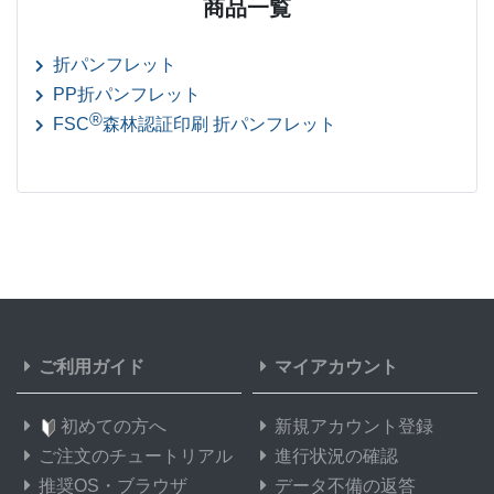
商品一覧
28,500部
¥
213,576
@ 7.5
折パンフレット
29,000部
¥
217,173
PP折パンフレット
@ 7.5
®
FSC
森林認証印刷 折パンフレット
29,500部
¥
220,616
@ 7.5
30,000部
¥
224,224
@ 7.5
31,000部
¥
231,682
@ 7.5
32,000部
¥
239,140
@ 7.5
33,000部
¥
246,598
@ 7.5
ご利用ガイド
マイアカウント
34,000部
¥
254,045
@ 7.5
初めての方へ
新規アカウント登録
35,000部
¥
261,503
@ 7.5
ご注文のチュートリアル
進行状況の確認
36,000部
¥
268,961
@ 7.5
推奨OS・ブラウザ
データ不備の返答