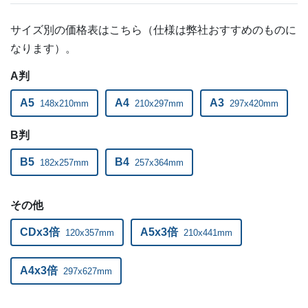
18,000部
¥
136,631
@ 7.6
サイズ別の価格表はこちら（仕様は弊社おすすめのものに
18,500部
¥
140,217
@ 7.6
なります）。
19,000部
¥
143,682
@ 7.6
A判
19,500部
¥
147,279
@ 7.6
A5
A4
A3
148x210mm
210x297mm
297x420mm
20,000部
¥
150,733
@ 7.5
B判
20,500部
¥
157,135
@ 7.7
B5
B4
182x257mm
257x364mm
21,000部
¥
160,721
@ 7.7
その他
21,500部
¥
164,175
@ 7.6
CDx3倍
A5x3倍
120x357mm
210x441mm
22,000部
¥
167,772
@ 7.6
A4x3倍
297x627mm
22,500部
¥
171,237
@ 7.6