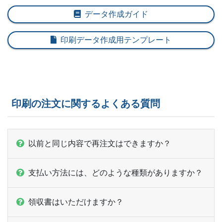
8,000部
¥
67,914
データ作成ガイド
@ 8.5
8,500部
¥
70,455
@ 8.3
印刷データ作成用テンプレート
9,000部
¥
72,985
@ 8.1
9,500部
¥
75,108
@ 7.9
10,000部
¥
77,253
@ 7.7
印刷の注文に関するよくある質問
10,500部
¥
83,633
@ 8
以前と同じ内容で再注文はできますか？
11,000部
¥
87,098
@ 7.9
11,500部
¥
90,827
@ 7.9
支払い方法には、どのような種類がありますか？
12,000部
¥
94,281
@ 7.9
領収書はいただけますか？
12,500部
¥
97,746
@ 7.8