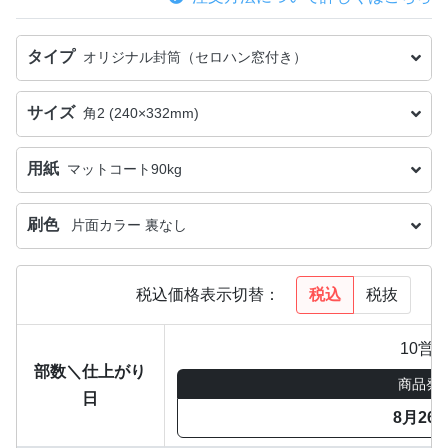
タイプ
オリジナル封筒（セロハン窓付き）
サイズ
角2 (240×332mm)
用紙
マットコート90kg
刷色
片面カラー 裏なし
税込
税抜
税込価格表示切替：
10営
部数＼仕上がり
商品発
日
8月26