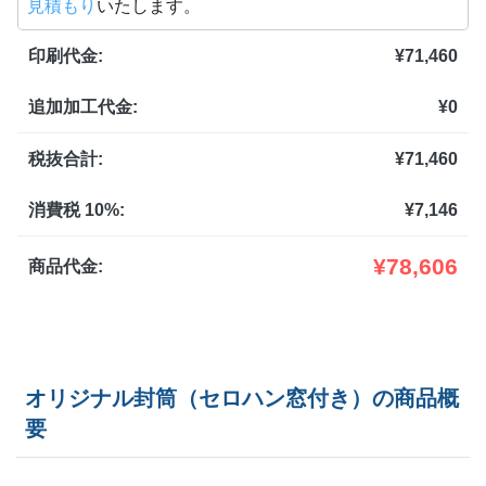
見積もり
いたします。
5,500部
¥
163,625
印刷代金:
¥
71,460
6,000部
¥
173,75
追加加工代金:
¥
0
6,500部
¥
181,291
7,000部
¥
187,704
税抜合計:
¥
71,460
7,500部
¥
196,207
消費税 10%:
¥
7,146
8,000部
¥
201,267
¥
78,606
商品代金:
8,500部
¥
210,309
9,000部
¥
218,526
オリジナル封筒（セロハン窓付き）の商品概
9,500部
¥
229,218
要
10,000部
¥
238,656