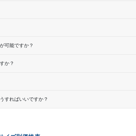
8,000部
¥
108,944
@ 13.6
8,500部
¥
113,597
@ 13.4
9,000部
¥
118,217
@ 13.1
が可能ですか？
9,500部
¥
122,859
@ 12.9
すか？
10,000部
¥
127,512
@ 12.8
うすればいいですか？