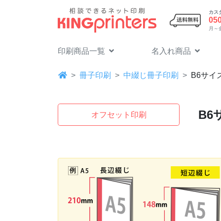
カス
05
月～金 
印刷商品一覧
名入れ商品
冊子印刷
中綴じ冊子印刷
B6
サイズ
B6
オフセット印刷