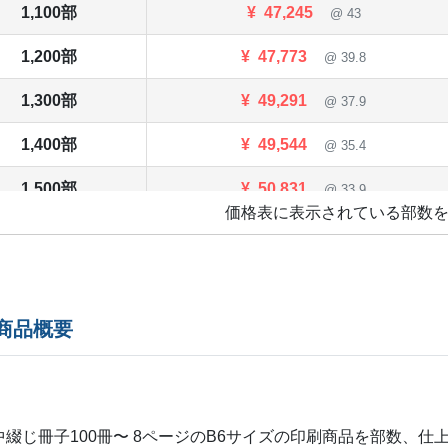
1,100部
¥
47,245
@ 43
1,200部
¥
47,773
@ 39.8
1,300部
¥
49,291
@ 37.9
1,400部
¥
49,544
@ 35.4
1,500部
¥
50,831
@ 33.9
価格表に表示されている部数
1,600部
¥
52,217
@ 32.6
1,700部
¥
52,998
@ 31.2
1,800部
¥
53,757
@ 29.9
の商品概要
1,900部
¥
54,384
@ 28.6
2,000部
¥
54,901
@ 27.5
中綴じ冊子100冊〜 8ページの
B6
サイズの印刷商品を部数、仕