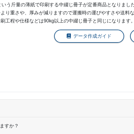
2,500部
¥
57,079
@ 22.8
gという斤量の薄紙で印刷する中綴じ冊子が定番商品となりました。
子より重さや、厚みが減りますので運搬時の運びやすさや送料
3,000部
¥
62,832
@ 20.9
刷工程や仕様などは90kg以上の中綴じ冊子と同じになります
3,500部
¥
70,994
@ 20.3
データ作成ガイド
4,000部
¥
76,362
@ 19.1
4,500部
¥
78,628
@ 17.5
5,000部
¥
81,092
@ 16.2
5,500部
¥
85,745
@ 15.6
6,000部
¥
90,365
@ 15.1
6,500部
¥
95,018
@ 14.6
7,000部
¥
99,649
@ 14.2
ますか？
7,500部
¥
104,302
@ 13.9