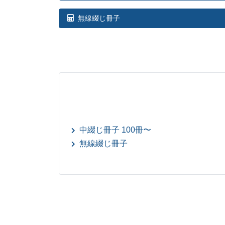
無線綴じ冊子
中綴じ冊子 100冊〜
無線綴じ冊子