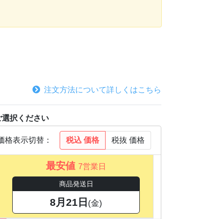
注文方法について詳しくはこちら
ご選択ください
税込
価格
税抜
価格
価格表示切替：
最安値
7営業日
商品発送日
8月21日
(金)