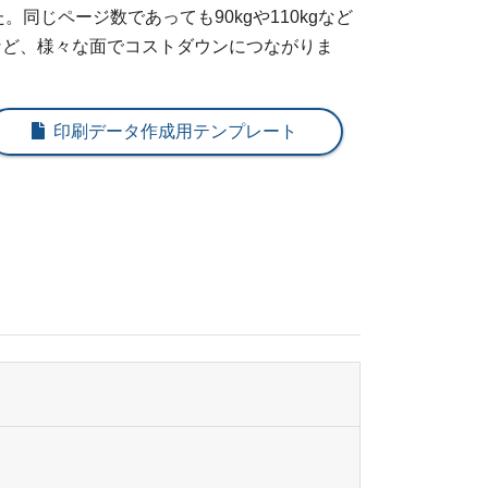
¥
48,521
@ 19.4
同じページ数であっても90kgや110kgなど
など、様々な面でコストダウンにつながりま
¥
53,394
@ 17.8
。
¥
60,346
@ 17.2
印刷データ作成用テンプレート
¥
64,922
@ 16.2
¥
66,825
@ 14.9
¥
68,915
@ 13.8
¥
72,875
@ 13.3
¥
76,824
@ 12.8
¥
80,762
@ 12.4
¥
84,689
@ 12.1
¥
88,660
@ 11.8