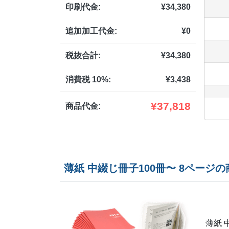
印刷代金:
¥
34,380
追加加工代金:
¥
0
税抜合計:
¥
34,380
消費税 10%:
¥
3,438
¥
37,818
商品代金:
薄紙 中綴じ冊子100冊〜 8ページ
薄紙 