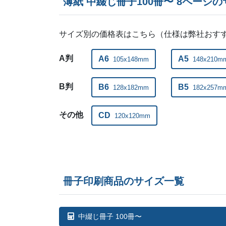
薄紙 中綴じ冊子100冊〜 8ページ
サイズ別の価格表はこちら（仕様は弊社おす
A判
A6
A5
105x148mm
148x210m
B判
B6
B5
128x182mm
182x257m
その他
CD
120x120mm
冊子印刷商品のサイズ一覧
中綴じ冊子 100冊〜