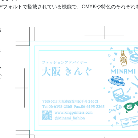
ratorにデフォルトで搭載されている機能で、CMYKや特⾊のそ
含
チ
い
で