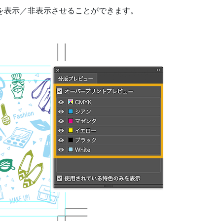
れぞれを表⽰／⾮表⽰させることができます。