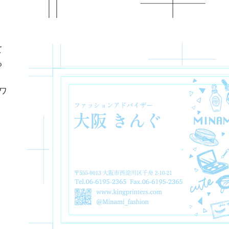
て
る
ワ