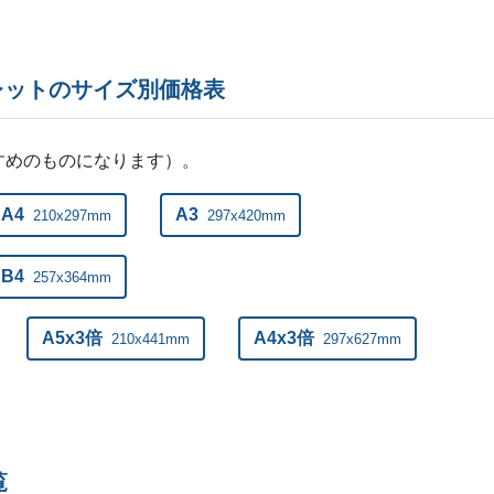
27,500部
¥
91,
28,000部
¥
92,
レットのサイズ別価格表
28,500部
¥
93,
すめのものになります）。
29,000部
¥
95,
A4
A3
210x297mm
297x420mm
29,500部
¥
96,
B4
257x364mm
30,000部
¥
97,
A5x3倍
A4x3倍
210x441mm
297x627mm
覧