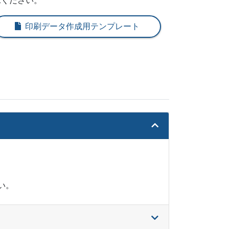
承ください。
771
@ 4.7
印刷データ作成用テンプレート
893
@ 4.6
015
@ 4.5
137
@ 4.5
270
@ 4.4
392
@ 4.3
514
@ 4.2
636
@ 4.2
い。
769
@ 4.1
891
@ 4.1