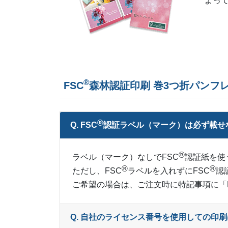
よっ
®
FSC
森林認証印刷 巻3つ折パンフ
®
Q. FSC
︎認証ラベル（マーク）は必ず載
®
ラベル（マーク）なしでFSC
認証紙を使
®
®
ただし、FSC
ラベルを入れずにFSC
認
ご希望の場合は、ご注文時に特記事項に「
Q. 自社のライセンス番号を使用しての印