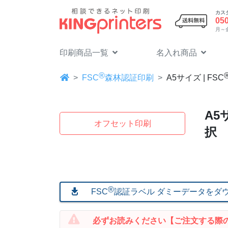
カス
05
月～金 
印刷商品一覧
名入れ商品
®
FSC
森林認証印刷
A5
サイズ | FSC
A5
サ
オフセット印刷
択
®
FSC
認証ラベル ダミーデータをダウン
必ずお読みください
【ご注文する際