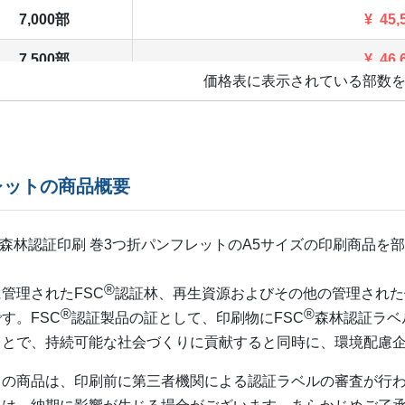
7,000部
¥
45,
7,500部
¥
46,
価格表に表示されている部数
8,000部
¥
47
8,500部
¥
48,
9,000部
¥
50,
レットの商品概要
9,500部
¥
51,
森林認証印刷 巻3つ折パンフレットの
A5
サイズの印刷商品を部
10,000部
¥
52,
®
管理されたFSC
認証林、再生資源およびその他の管理された
10,500部
¥
53,
®
®
す。FSC
認証製品の証として、印刷物にFSC
森林認証ラベ
11,000部
¥
54
ことで、持続可能な社会づくりに貢献すると同時に、環境配慮
11,500部
¥
55,
らの商品は、印刷前に第三者機関による認証ラベルの審査が行