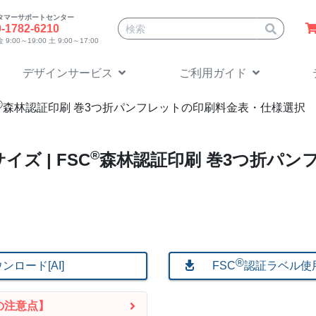
タマーサポートセンター
サイト内検索
0-1782-6210
9:00～19:00 土 9:00～17:00
デザインサービス
ご利用ガイド
®
森林認証印刷 巻3つ折パンフレットの印刷料金表・仕様選択
®
イズ | FSC
森林認証印刷 巻3つ折パン
®
ロード[AI]
FSC
︎認証ラベル使
の注意点】