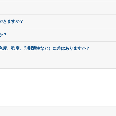
17,000部
¥
68
17,500部
¥
69
できますか？
18,000部
¥
70,
か？
18,500部
¥
71,
19,000部
¥
72,
白色度、強度、印刷適性など）に差はありますか？
19,500部
¥
73,
20,000部
¥
74,
20,500部
¥
75,
21,000部
¥
77,
21,500部
¥
78,
22,000部
¥
79,