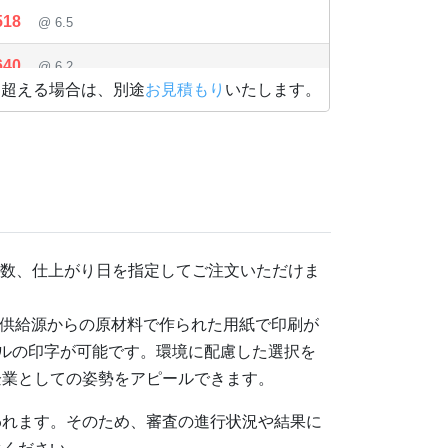
518
@ 6.5
640
@ 6.2
を超える場合は、別途
お見積もり
いたします。
,773
@ 6
895
@ 5.8
017
@ 5.6
139
@ 5.4
数、仕上がり日を指定してご注文いただけま
272
@ 5.2
供給源からの原材料で作られた用紙で印刷が
394
@ 5.1
ルの印字が可能です。環境に配慮した選択を
,516
@ 5
企業としての姿勢をアピールできます。
638
@ 4.8
われます。そのため、審査の進行状況や結果に