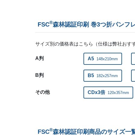
®
FSC
森林認証印刷 巻3つ折パンフ
サイズ別の価格表はこちら（仕様は弊社おす
A判
A5
148x210mm
B判
B5
182x257mm
その他
CDx3倍
120x357mm
®
FSC
森林認証印刷商品のサイズ一