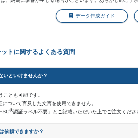
ては、納期に影響が生じる場合がございます。あらかじめご了
12,000部
¥
56,
データ作成ガイド
12,500部
¥
57,
13,000部
¥
59,
13,500部
¥
60,
レットに関するよくある質問
14,000部
¥
61,
14,500部
¥
62,
せないといけませんか？
15,000部
¥
63,
うことも可能です。
15,500部
¥
64,
証について言及した文言を使用できません。
®
FSC
︎認証ラベル不要」とご記載いただいた上でご注文くださ
16,000部
¥
65,
16,500部
¥
66,
刷は依頼できますか？