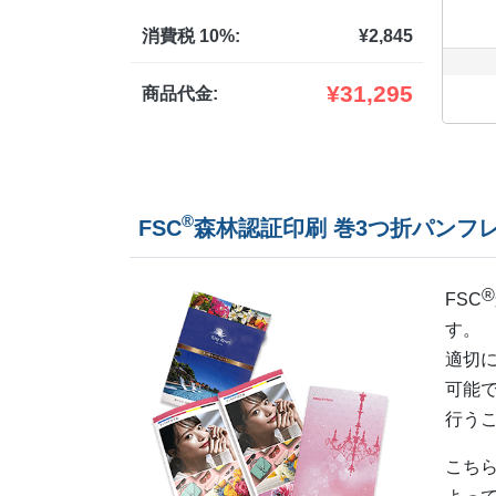
消費税 10%:
¥
2,845
¥
31,295
商品代金:
®
FSC
森林認証印刷 巻3つ折パンフ
®
FSC
す。
適切に
可能で
行う
こち